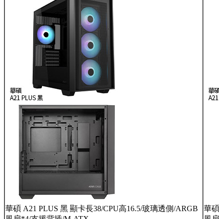
華碩 A21 PLUS 黑 顯卡長38/CPU高16.5/玻璃透側/ARGB
華碩
風扇*4/支援背插/M-ATX
風扇