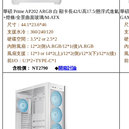
華碩 Prime AP202 ARGB 白 顯卡長42/U高17.5/懸浮式進氣
華碩 
+燈條/全景曲面玻璃/M-ATX
GA
尺寸：44.1*23.6*46
尺
支援水冷：360/240/120
支
硬碟空間：3.5*2 or 2.5*2
硬
內附風扇：12*2(側)A.RGB/12*1(後)A.RGB
內
風扇支援：12*3 or 14*2(上)/12*2(側)/12*3(下)/12*1(後)
風
前I/O：U3*2+TYPE-C*1
前
含稅價： NT2790 ◆
開箱討論