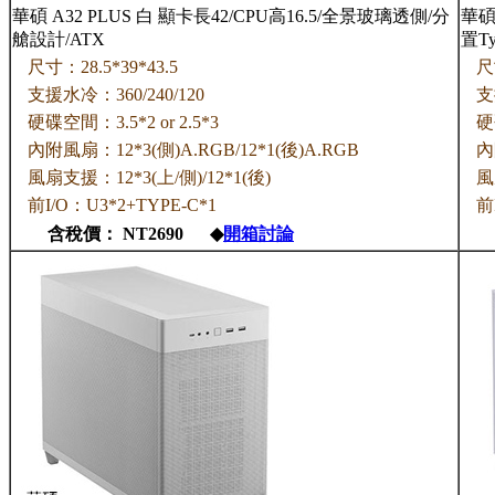
華碩 A32 PLUS 白 顯卡長42/CPU高16.5/全景玻璃透側/分
華碩 
艙設計/ATX
置Ty
尺寸：28.5*39*43.5
尺
支援水冷：360/240/120
支
硬碟空間：3.5*2 or 2.5*3
硬碟
內附風扇：12*3(側)A.RGB/12*1(後)A.RGB
內
風扇支援：12*3(上/側)/12*1(後)
風
前I/O：U3*2+TYPE-C*1
前
含稅價： NT2690 ◆
開箱討論