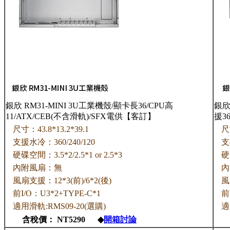
銀欣 RM31-MINI 3U工業機殼/顯卡長36/CPU高
銀欣
11/ATX/CEB(不含滑軌)/SFX電供【客訂】
援3
尺寸：43.8*13.2*39.1
尺
支援水冷：360/240/120
支
硬碟空間：3.5*2/2.5*1 or 2.5*3
硬
內附風扇：無
內
風扇支援：12*3(前)/6*2(後)
風
前I/O：U3*2+TYPE-C*1
前
適用滑軌:RMS09-20(選購)
適
含稅價： NT5290 ◆
開箱討論