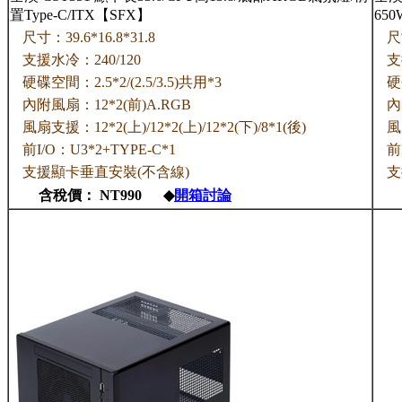
置Type-C/ITX【SFX】
650
尺寸：39.6*16.8*31.8
尺
支援水冷：240/120
支
硬碟空間：2.5*2/(2.5/3.5)共用*3
硬
內附風扇：12*2(前)A.RGB
內
風扇支援：12*2(上)/12*2(上)/12*2(下)/8*1(後)
風
前I/O：U3*2+TYPE-C*1
前
支援顯卡垂直安裝(不含線)
支
含稅價： NT990 ◆
開箱討論