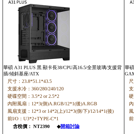
華碩 A31 PLUS 黑 顯卡長38/CPU高16.5/全景玻璃/支援背
華碩
插/傾斜基座/ATX
GA
尺寸：23.8*51.1*43.5
尺
支援水冷：360/280/240/120
支
硬碟空間：3.5*2 or 2.5*2
硬
內附風扇：12*3(側)A.RGB/12*1(後)A.RGB
內
風扇支援：12*3 or 14*2(上)/12*3(側/下)/12/14*1(後)
風
前I/O：U3*2+TYPE-C*1
前
含稅價： NT2390 ◆
開箱討論