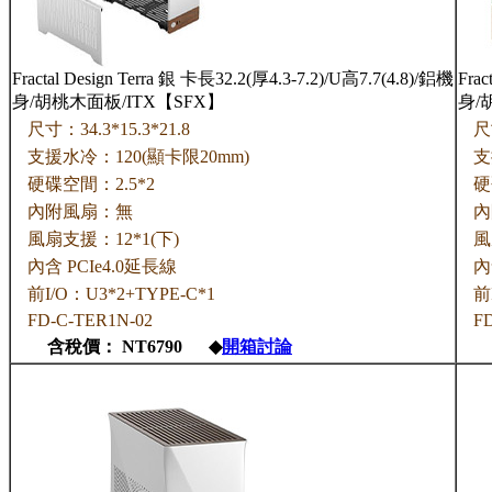
Fractal Design Terra 銀 卡長32.2(厚4.3-7.2)/U高7.7(4.8)/鋁機
Frac
身/胡桃木面板/ITX【SFX】
身/
尺寸：34.3*15.3*21.8
尺
支援水冷：120(顯卡限20mm)
支
硬碟空間：2.5*2
硬
內附風扇：無
內
風扇支援：12*1(下)
風
內含 PCIe4.0延長線
內
前I/O：U3*2+TYPE-C*1
前
FD-C-TER1N-02
F
含稅價： NT6790 ◆
開箱討論