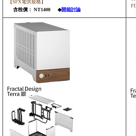
【SFX電供規格】
FD
含稅價： NT1400 ◆
開箱討論