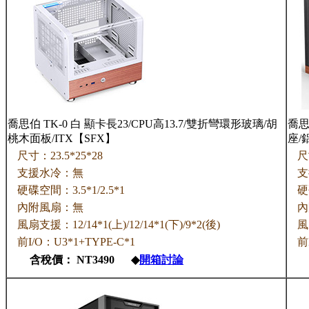
喬思伯 TK-0 白 顯卡長23/CPU高13.7/雙折彎環形玻璃/胡
喬思伯
桃木面板/ITX【SFX】
座/
尺寸：23.5*25*28
尺
支援水冷：無
支
硬碟空間：3.5*1/2.5*1
硬
內附風扇：無
內
風扇支援：12/14*1(上)/12/14*1(下)/9*2(後)
風
前I/O：U3*1+TYPE-C*1
前
含稅價： NT3490 ◆
開箱討論