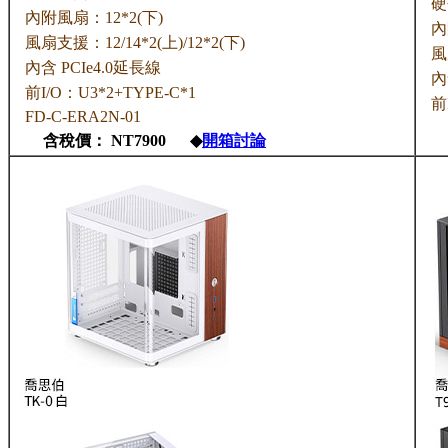
硬
內附風扇：12*2(下)
內
風扇支援：12/14*2(上)/12*2(下)
風
內含 PCIe4.0延長線
內
前I/O：U3*2+TYPE-C*1
前
FD-C-ERA2N-01
含稅價： NT7900 ◆
開箱討論