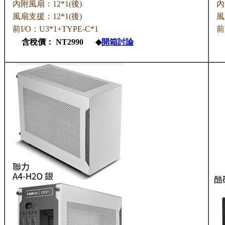
內附風扇：12*1(後)
內
風扇支援：12*1(後)
風
前I/O：U3*1+TYPE-C*1
前
含稅價： NT2990 ◆
開箱討論