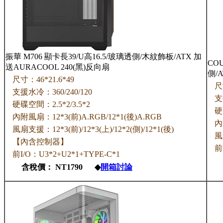
振華 M706 顯卡長39/U高16.5/玻璃透側/木紋飾板/ATX 加
COU
送AURACOOL 240(黑)反向扇
側/A
尺寸：46*21.6*49
尺
支援水冷：360/240/120
支
硬碟空間：2.5*2/3.5*2
硬
內附風扇：12*3(前)A.RGB/12*1(後)A.RGB
內
風扇支援：12*3(前)/12*3(上)/12*2(側)/12*1(後)
風
【內含控制器】
前
前I/O：U3*2+U2*1+TYPE-C*1
含稅價： NT1790 ◆
開箱討論