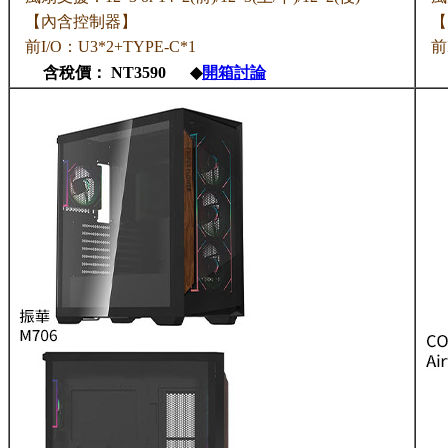
【內含控制器】
【
前I/O：U3*2+TYPE-C*1
前
含稅價： NT3590 ◆
開箱討論