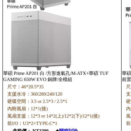
華碩 Prime AP201 白 /方形進氣孔/M-ATX+華碩 TUF
華碩 
GAMING 650W EVO 銅牌/全模組
前置T
尺寸：46*20.5*35
尺
支援水冷：360/280/240/120
支
硬碟空間：3.5 or 2.5*3 / 2.5*1
硬碟
內附風扇：12*1(後)
內
風扇支援：12*3 or 14*2(上)/12*2(下)/12*1(後)
風
前I/O：U3*2+TYPE-C*1
前
含稅價： NT3390 ◆
開箱討論