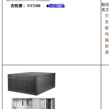
銀欣 
含稅價： NT5500 ◆
開箱討論
直
尺
支
硬
內
風
前
適