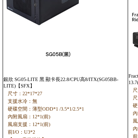
Frac
銀欣 SG05-LITE 黑 顯卡長22.8/CPU高8/ITX(SG05BB-
13.
LITE)【SFX】
尺
尺寸：22*17*27
尺
支援水冷：無
硬
硬碟空間：薄型ODD*1 /3.5*1/2.5*1
內
內附風扇：12*1(前)
風
風扇支援：12*1(前)
內
前I/O：U3*2
前