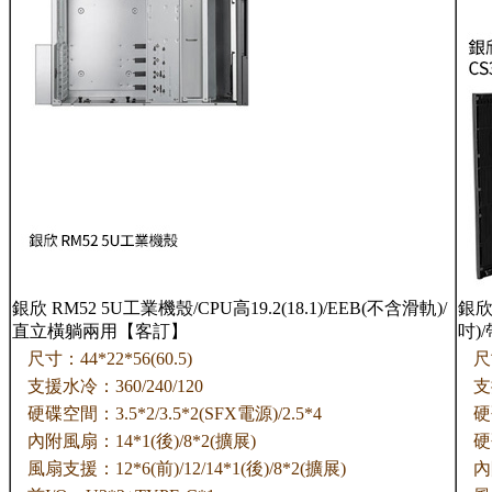
銀欣 RM52 5U工業機殼/CPU高19.2(18.1)/EEB(不含滑軌)/
銀欣 
直立橫躺兩用【客訂】
吋)
尺寸：44*22*56(60.5)
尺
支援水冷：360/240/120
支
硬碟空間：3.5*2/3.5*2(SFX電源)/2.5*4
硬
內附風扇：14*1(後)/8*2(擴展)
硬
風扇支援：12*6(前)/12/14*1(後)/8*2(擴展)
內