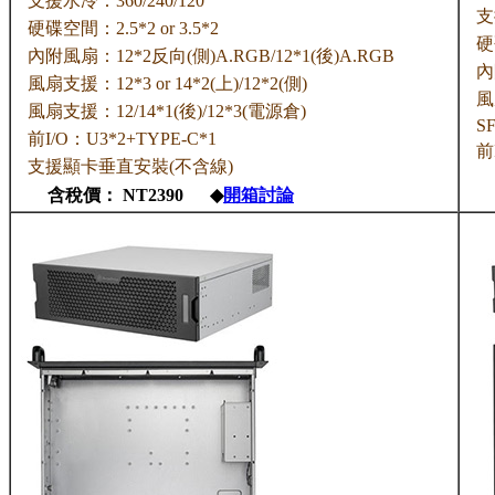
支援水冷：360/240/120
支
硬碟空間：2.5*2 or 3.5*2
硬碟
內附風扇：12*2反向(側)A.RGB/12*1(後)A.RGB
內
風扇支援：12*3 or 14*2(上)/12*2(側)
風
風扇支援：12/14*1(後)/12*3(電源倉)
SF
前I/O：U3*2+TYPE-C*1
前
支援顯卡垂直安裝(不含線)
含稅價： NT2390 ◆
開箱討論