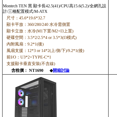
Montech TEN 黑 顯卡長42.5(41)/CPU高15.6(5.2)/全網孔設
計/三種配置模式/M-ATX
尺寸：45.6*19.6*32.7
顯卡平放：360/280/240 水冷需側置
顯卡立放：水冷(M1下置/M2+I3上置)
硬碟空間：3.5*2/2.5*4 or 3.5*3(I3模式)
內附風扇：9.2*1(後)
風扇支援：12*3 or 14*2(上/側/下)/9.2*1(後)
前I/O：U3*2+TYPE-C*1
支援顯卡垂直安裝(不含線)
含稅價： NT1690 ◆
開箱討論