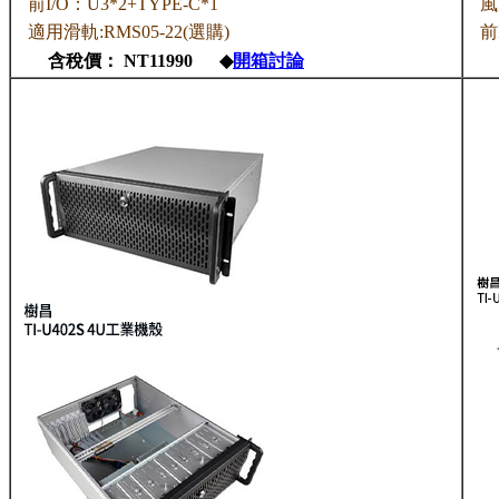
前I/O：U3*2+TYPE-C*1
風
適用滑軌:RMS05-22(選購)
前
含稅價： NT11990 ◆
開箱討論