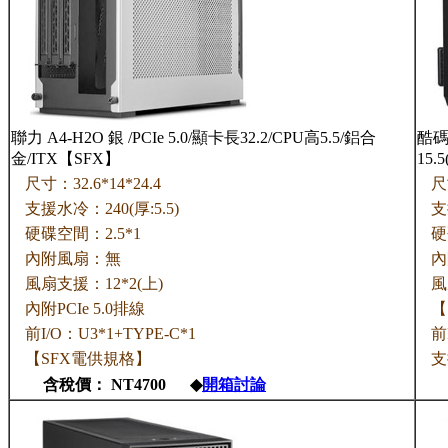
聯力 A4-H2O 銀 /PCIe 5.0/顯卡長32.2/CPU高5.5/鋁合
酷碼 
金/ITX【SFX】
15.
尺寸：32.6*14*24.4
尺
支援水冷：240(厚:5.5)
支
硬碟空間：2.5*1
硬碟
內附風扇：無
內
風扇支援：12*2(上)
風扇
內附PCIe 5.0排線
【
前I/O：U3*1+TYPE-C*1
前
【SFX電供規格】
支
含稅價： NT4700 ◆
開箱討論