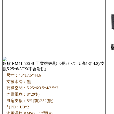
銀欣 RM41-506 4U工業機殼/顯卡長27.8/CPU高13(14.8)/支
援5.25*6/ATX(不含滑軌)
尺寸：43*17.6*44.6
支援水冷：無
硬碟空間：5.25*6/3.5*4/2.5*2
內附風扇：8*2(後)
風扇支援：8*1(前)/8*2(後)
前I/O：U3*2
適用滑軌:RMS06-22(選購)