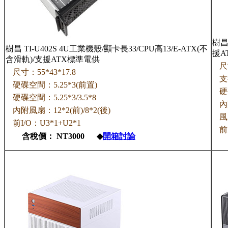
樹昌
樹昌 TI-U402S 4U工業機殼/顯卡長33/CPU高13/E-ATX(不
援A
含滑軌)/支援ATX標準電供
尺
尺寸：55*43*17.8
支
硬碟空間：5.25*3(前置)
硬
硬碟空間：5.25*3/3.5*8
內
內附風扇：12*2(前)/8*2(後)
風
前I/O：U3*1+U2*1
前
含稅價： NT3000 ◆
開箱討論