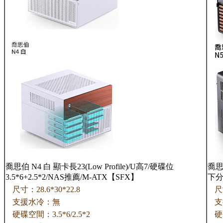
喬思伯 N4 白 顯卡長23(Low Profile)/U高7/硬碟位
喬思
3.5*6+2.5*2/NAS推薦/M-ATX【SFX】
下分
尺寸：28.6*30*22.8
尺
支援水冷：無
支
硬碟空間：3.5*6/2.5*2
硬