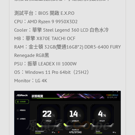
測試平台：BIOS 開啟 E.X.P.O
CPU：AMD Ryzen 9 9950X3D2
Cooler：華擎 Steel Legend 360 LCD 白色水冷
MB：華擎 X870E TAICHI OCF
RAM：金士頓 32GB(雙通16GB*2) DDR5-6400 FURY
Renegade RGB黑
PSU：振華 LEADEX III 1000W
OS：Windows 11 Pro 64bit（25H2）
Monitor：LG 4K