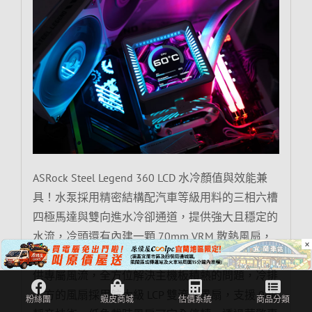
ASRock Steel Legend 360 LCD 水冷顏值與效能兼
具！水泵採用精密結構配汽車等級用料的三相六槽
四極馬達與雙向進水冷卻通道，提供強大且穩定的
水流，冷頭還有內建一顆 70mm VRM 散熱風扇，
×
能為 CPU 周邊的供電模組、記憶體與 M.2 SSD 提
供專屬風流，全方位解決主機板積熱的問題，冷排
上方的風扇採用航太級 LCP 雙滾珠風扇，支援 0dB