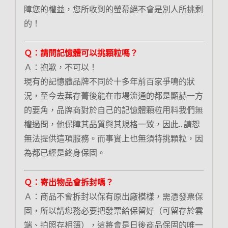
障您的權益，您所收到的螢幕絕不會是別人所挑剩
的！
Ｑ：請問記憶體可以挑顆粒嗎？
Ａ：抱歉，不可以！
現有的記憶體品牌不同於十多年前百家爭鳴的狀
況，至今去蕪存菁後能在市場流通的都是顯赫一方
的要角，品牌商對於自己的記憶體顆粒用料我們無
權過問，他保障其品質與其規格一致，因此.. 請恕
無法提供這項服務。而事實上也無須特挑顆粒，因
為都已經是終身保固。
Ｑ：寄出物品會拆封嗎？
Ａ：商品不會拆封以保有原出廠模樣，需憑發票保
固，所以請您務必要把發票給保留好（可留存於雲
端、拍照存相簿），這將會是日後商品保固的唯一