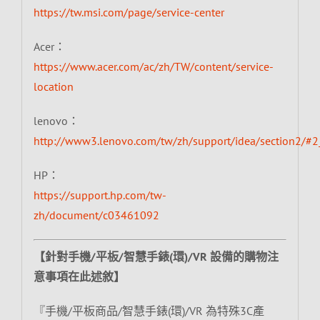
https://tw.msi.com/page/service-center
Acer：
https://www.acer.com/ac/zh/TW/content/service-
location
lenovo：
http://www3.lenovo.com/tw/zh/support/idea/section2/#2
HP：
https://support.hp.com/tw-
zh/document/c03461092
【針對手機/平板/智慧手錶(環)/VR 設備的購物注
意事項在此述敘】
『手機/平板商品/智慧手錶(環)/VR 為特殊3C產