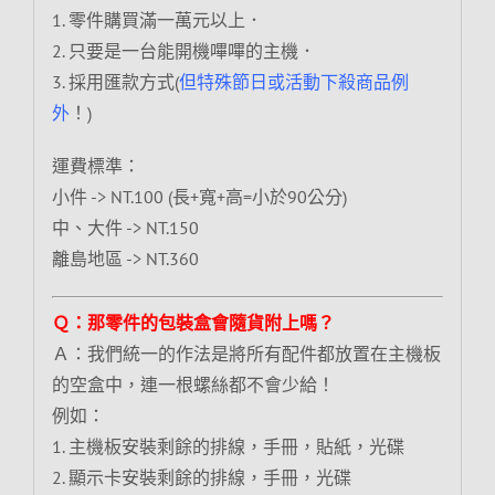
1. 零件購買滿一萬元以上．
2. 只要是一台能開機嗶嗶的主機．
3. 採用匯款方式(
但特殊節日或活動下殺商品例
外
！)
運費標準：
小件 -> NT.100 (長+寬+高=小於90公分)
中、大件 -> NT.150
離島地區 -> NT.360
Ｑ：那零件的包裝盒會隨貨附上嗎？
Ａ：我們統一的作法是將所有配件都放置在主機板
的空盒中，連一根螺絲都不會少給！
例如：
1. 主機板安裝剩餘的排線，手冊，貼紙，光碟
2. 顯示卡安裝剩餘的排線，手冊，光碟