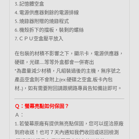
3. 記憶體空盒
4. 電源供應器剩餘的電源排線
5. 燒錄器附贈的燒錄程式
6. 機殼拆下的擋板，裝剩的螺絲
7. ＣＰＵ空盒壓平放入
在包裝的材積不影響之下，顯示卡，電源供應器，
硬碟，光碟….等等外盒都會一併寄出
*為盡量減少材積，凡組裝過後的主機，無序號之
產品空盒則不會附上(ex:硬碟之空盒,板卡內包
材..)，如有需要附回請跟網路專員告知備註即可。
Ｑ：螢幕亮點如何保固？
Ａ：
1. 若螢幕原廠有提供無亮點保固，您可以逕洽原廠
到府收送！也可７天內通知我們收回或送回檢測