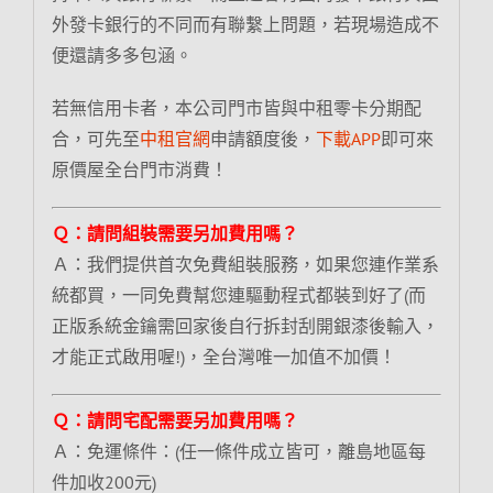
外發卡銀行的不同而有聯繫上問題，若現場造成不
便還請多多包涵。
若無信用卡者，本公司門市皆與中租零卡分期配
合，可先至
中租官網
申請額度後，
下載APP
即可來
原價屋全台門市消費！
Ｑ：請問組裝需要另加費用嗎？
Ａ：我們提供首次免費組裝服務，如果您連作業系
統都買，一同免費幫您連驅動程式都裝到好了(而
正版系統金鑰需回家後自行拆封刮開銀漆後輸入，
才能正式啟用喔!)，全台灣唯一加值不加價！
Ｑ：請問宅配需要另加費用嗎？
Ａ：免運條件：(任一條件成立皆可，離島地區每
件加收200元)