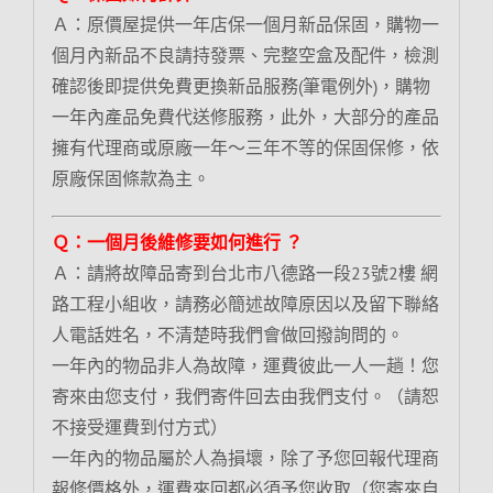
Ａ：原價屋提供一年店保一個月新品保固，購物一
個月內新品不良請持發票、完整空盒及配件，檢測
確認後即提供免費更換新品服務(筆電例外)，購物
一年內產品免費代送修服務，此外，大部分的產品
擁有代理商或原廠一年～三年不等的保固保修，依
原廠保固條款為主。
Ｑ：一個月後維修要如何進行 ？
Ａ：請將故障品寄到台北市八德路一段23號2樓 網
路工程小組收，請務必簡述故障原因以及留下聯絡
人電話姓名，不清楚時我們會做回撥詢問的。
一年內的物品非人為故障，運費彼此一人一趟！您
寄來由您支付，我們寄件回去由我們支付。（請恕
不接受運費到付方式）
一年內的物品屬於人為損壞，除了予您回報代理商
報修價格外，運費來回都必須予您收取（您寄來自