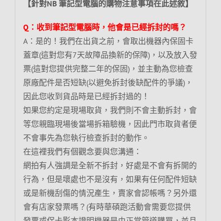
【針對NB 筆記型電腦的購物注意事項在此述敘】
Q：收到筆記型電腦時，他會是已經拆封的嗎？
A：是的！我們在出貨之前，會取出機器內保固卡
蓋章(這對您有7天故障品換新的保障)，以及放入發
票(這對您提供完整二年的保固)，並主動為您檢查
原廠配件是否短缺(以避免拆封後缺配件的爭議)，
因此您收到貨品時是已經拆封過的！
如果您約定是現場取貨，我們則不會主動拆封，會
等您親臨現場後當場拆箱驗機，因此門市取貨者便
不會事先為您執行檢查拆封的動作。
在這裡我們有個觀念要與您溝通：
網拍有人強調是全新不拆封，好處是不會有拆開的
行為，但是壞處也不是沒有，如果有任何配件短缺
或是新機刮傷的情況產生，賣家會認帳嗎？另外還
會有店家發票嗎？(有時華碩跑活動會需要您提供
發票或保卡影本證明機器是由正常管道購買，並且