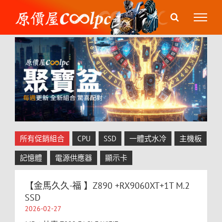
Skip
to
content
所有促銷組合
CPU
SSD
一體式水冷
主機板
記憶體
電源供應器
顯示卡
【金馬久久-福 】Z890 +RX9060XT+1T M.2
SSD
2026-02-27