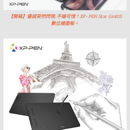
【開箱】靈感突然閃現…不繪可惜！XP-PEN Star G640S
數位繪圖板。