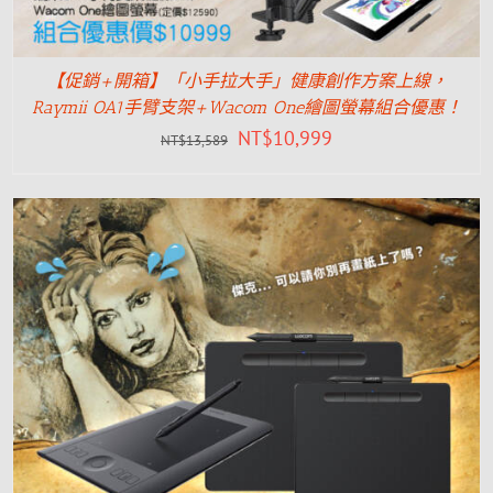
【促銷+開箱】「小手拉大手」健康創作方案上線，
Raymii OA1手臂支架+Wacom One繪圖螢幕組合優惠！
NT$
10,999
NT$
13,589