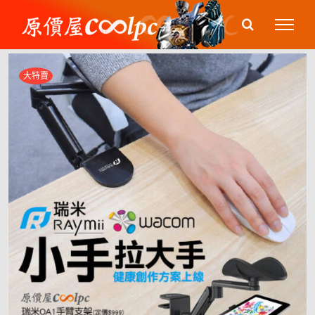
Skip
to
content
大特賣