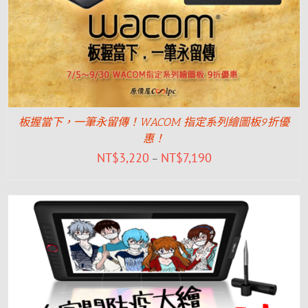
板握當下，一筆永留傳！WACOM 指定系列繪圖板9折優
惠！
NT$
3,220
NT$
7,190
–