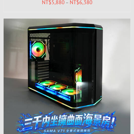
NT$
5,880
NT$
6,380
–