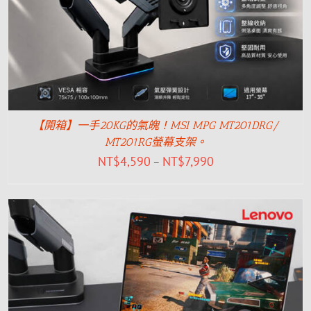
【開箱】一手20KG的氣魄！MSI MPG MT201DRG/
MT201RG螢幕支架。
NT$
4,590
NT$
7,990
–