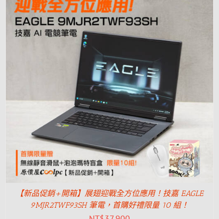
【新品促銷+開箱】展翅迎戰全方位應用！技嘉 EAGLE
9MJR2TWF93SH 筆電，首購好禮限量 10 組！
NT$
37,900