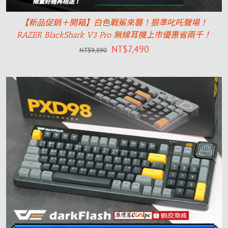
【新品促銷＋開箱】白色戰鯊來襲！狠準叱吒聲場！
RAZER BlackShark V3 Pro 無線耳機上市優惠省兩千！
NT$
7,490
NT$
9,890