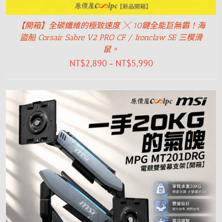
【開箱】全碳纖維的極致速度 ╳ 10鍵全能巨無霸！海
盜船 Corsair Sabre V2 PRO CF / Ironclaw SE 三模滑
鼠。
NT$
2,890
NT$
5,990
–