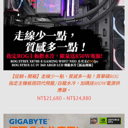
【促銷+開箱】走線少一點，質感多一點！買華碩ROG
指定主機板搭四代飛龍/白龍水冷，加碼送850W電源供
應器。
NT$
21,680
NT$
24,880
–