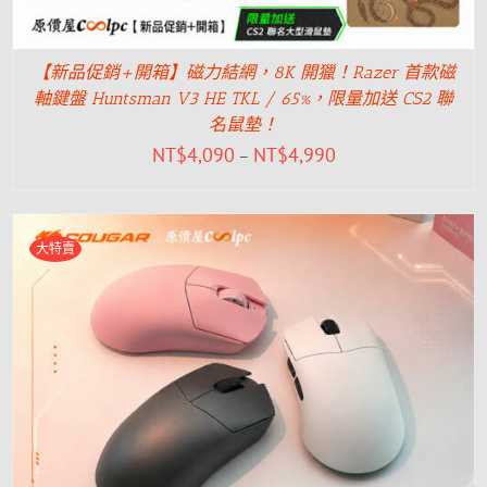
【新品促銷+開箱】磁力結網，8K 開獵！Razer 首款磁
軸鍵盤 Huntsman V3 HE TKL / 65%，限量加送 CS2 聯
名鼠墊！
NT$
4,090
NT$
4,990
–
大特賣