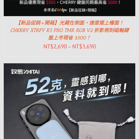
【新品促銷+開箱】光藏在側面，速度擺上檯面！
CHERRY XTRFY K5 PRO TMR RGB V2 折影側刻磁軸鍵
盤上市現省 $500！
NT$
2,690
NT$
3,690
–