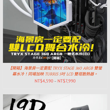
【開箱】海景房一定要配 TRYX STAGE 360 ARGB 雙螢
幕水冷！同場加映 TURRIS 5吋 LCD 雙塔散熱器。
NT$
4,590
NT$
7,990
–