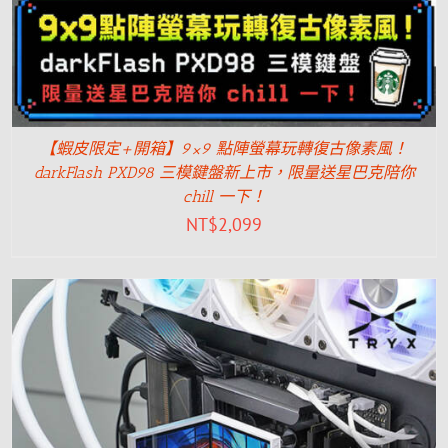
【蝦皮限定+開箱】9×9 點陣螢幕玩轉復古像素風！
darkFlash PXD98 三模鍵盤新上市，限量送星巴克陪你
chill 一下！
NT$
2,099