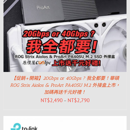
【促銷+開箱】20Gbps or 40Gbps ? 我全都要！華碩
ROG Strix Aiolos & ProArt PA40SU M.2 外接盒上市，
加碼再送千元好禮！
NT$
2,490
NT$
2,790
–