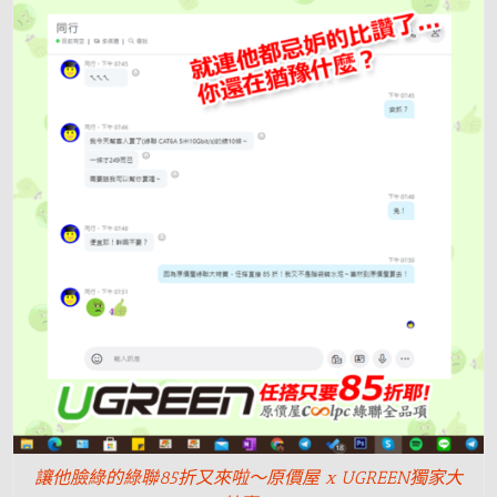
讓他臉綠的綠聯85折又來啦～原價屋 x UGREEN獨家大