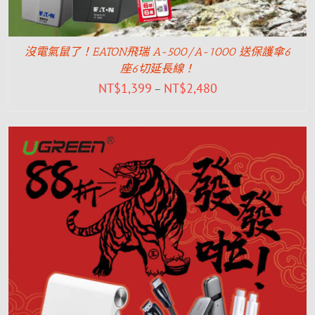
沒電氣鼠了！EATON飛瑞 A-500/A-1000 送保護傘6
座6切延長線！
NT$
1,399
NT$
2,480
–