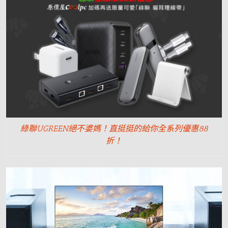
綠聯UGREEN絕不婆媽！直挺挺的給你全系列優惠88
折！