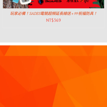
玩家必備！SADES電競超頻延長線送+99祝福防具！
NT$
369