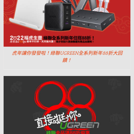
虎年讓你發發啦！綠聯UGREEN全系列新年88折大回
饋！