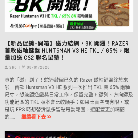
【新品促銷+開箱】磁力結網，8K 開獵！RAZER
首款磁軸鍵盤 HUNTSMAN V3 HE TKL / 65%，限
量加送 CS2 聯名鼠墊！
SHO
08/01/2026
真的「磁」到了！蛇迷敲碗已久的 Razer 磁軸鍵盤終於來
啦！首款 Huntsman V3 HE 系列一次推出 TKL 與 65% 兩種
尺寸，想兼顧遊戲與日常工作，保留完整 F 鍵列、方向鍵及
功能鍵區的 TKL 版本會比較順手；如果桌面空間有限，或
是玩 FPS 時想替滑鼠多留點甩動範圍，選配置更加精簡
的......
繼續看下去