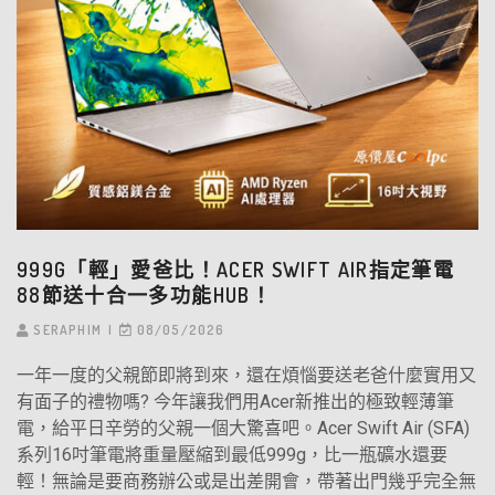
999G「輕」愛爸比！ACER SWIFT AIR指定筆電
88節送十合一多功能HUB！
SERAPHIM
08/05/2026
一年一度的父親節即將到來，還在煩惱要送老爸什麼實用又
有面子的禮物嗎? 今年讓我們用Acer新推出的極致輕薄筆
電，給平日辛勞的父親一個大驚喜吧。Acer Swift Air (SFA)
系列16吋筆電將重量壓縮到最低999g，比一瓶礦水還要
輕！無論是要商務辦公或是出差開會，帶著出門幾乎完全無