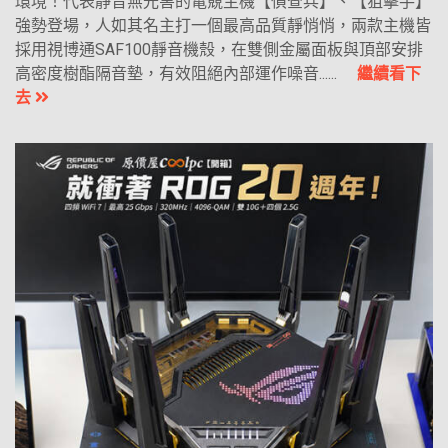
環境！代表靜音無光害的電競主機【偵查兵】、【狙擊手】
強勢登場，人如其名主打一個最高品質靜悄悄，兩款主機皆
採用視博通SAF100靜音機殼，在雙側金屬面板與頂部安排
高密度樹酯隔音墊，有效阻絕內部運作噪音......
繼續看下
去