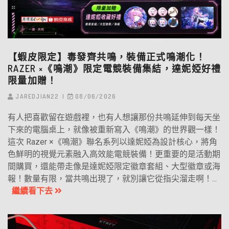
【蝦皮限定】毒發齊共鳴，裝備正式鳴潮化！
RAZER ×《鳴潮》限定電競裝備集結，達妮婭好禮
限量加贈！
JAREDJIAN22
08/06/2026
有人把喜歡留在遊戲裡，也有人想讓那份共鳴延伸到每天坐
下來的電腦桌上，就像被重新寫入《鳴潮》的世界觀一樣！
這次 Razer ×《鳴潮》聯名系列以達妮婭為設計核心，將角
色鮮明的視覺元素融入高效能電競裝備！更重要的是活動期
間購買，還能帶走像是達妮婭限定徽章套組、大型徽章或海
報！數量有限，當共鳴出現了，就別讓它從指尖溜走啊！...
繼續看下去