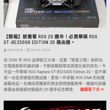
【開箱】就衝著 ROG 20 週年！必買華碩 ROG
GT-BE25000 EDITION 20 路由器。
MASTERFB
08/04/2026
自 2006 年 ROG 品牌創立以來，這隻「敗家之眼」始終站
在電競創新的最前線，不斷挑戰極限並誘惑玩家的荷包。今
天這一件華碩 ROG Rapture GT-BE25000 Edition 20，這不單
是一台追求速度的路由器，更是一件承載 ROG DNA 的收藏
級藝術品。全機採用獨家的黑金透視旗艦美學，機器內部鑲
嵌著由高級鋁材鍛造的 20 週年紀念標章...
繼續看下去