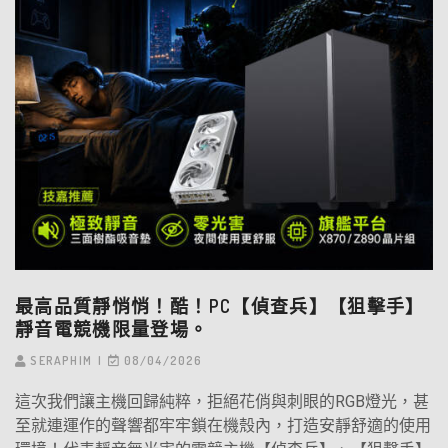
最高品質靜悄悄！酷！PC【偵查兵】【狙擊手】
靜音電競機限量登場。
SERAPHIM
08/04/2026
這次我們讓主機回歸純粹，拒絕花俏與刺眼的RGB燈光，甚
至就連運作的聲響都牢牢鎖在機殼內，打造安靜舒適的使用