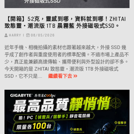
【開箱】52克，靈感到哪，資料就到哪！ZHITAI
致態靈‧潮流版 1TB 晨霧藍 外接磁吸式SSD。
HARRY
08/05/2026
近年手機、相機拍攝的素材也跟著越來越大，外接 SSD 幾
乎成了創作者與重度使用者的標準配備。不過市場上產品不
少，真正能兼顧高速傳輸、攜帶便利與外型設計的卻不多。
今天開箱的是 ZHITAI 致態靈・潮流版 1TB 外接磁吸式
SSD，它不只是.....
繼續看下去