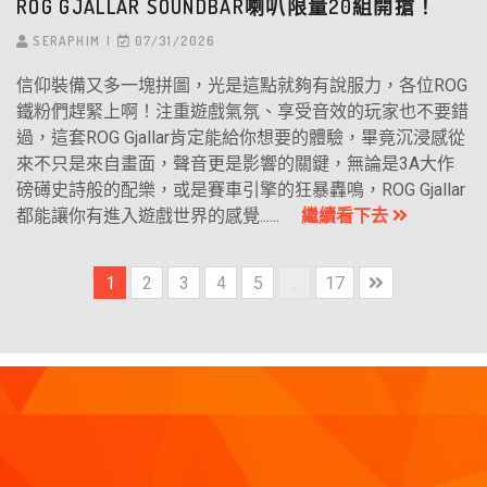
ROG GJALLAR SOUNDBAR喇叭限量20組開搶！
SERAPHIM
07/31/2026
信仰裝備又多一塊拼圖，光是這點就夠有說服力，各位ROG
鐵粉們趕緊上啊！注重遊戲氣氛、享受音效的玩家也不要錯
過，這套ROG Gjallar肯定能給你想要的體驗，畢竟沉浸感從
來不只是來自畫面，聲音更是影響的關鍵，無論是3A大作
磅礡史詩般的配樂，或是賽車引擎的狂暴轟鳴，ROG Gjallar
都能讓你有進入遊戲世界的感覺......
繼續看下去
1
2
3
4
5
...
17