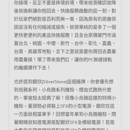
你操壞，反正不要是摔壞拆壞，帶來檢測確認故障
後就換新讓你抱回去，快換服務啟動的這一刻，對
於玩家們絕對是百利而無一害，因為原有的原廠保
固並沒有任何縮減或損失，就很單純的是多了一個
更快更便利的產品快換服務！且全台原價屋門市涵
蓋台北、桃園、中壢、新竹、台中、彰化、嘉義、
台南、高雄等地點，言下之意就是要你買回去盡量
用盡量操！壞了帶來我們扛，讓你的PC無縫接軌
的繼續運作下去！
也許提到銀欣(SilverStone)這個廠牌，你會優先想
到烏鴉系列、小烏鴉系列機殼、煙囪式散熱什麼
的，畢竟殼太經典了嘛！但像小烏鴉這樣的特規小
機殼，裏頭勢必得裝上SFX的小型電源，銀欣在這
一方面就相當拿手！回想當年拿到小烏鴉機殼，閉
著眼睛就知道電源是配銀欣SFX全模組電源！若是