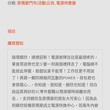
分類:
原價屋門市|活動|公告
,
電源供應器
描述
購買需知
操壞銀欣，速速迎新！電源故障往往是最頭疼的，
畢竟等送修也至少要一到兩個禮拜去了，電腦總不
能就此停擺，遊戲玩家不能等！工作狂更不用說
了！再買一顆同規格同瓦數的POWER，荷包君也
會很傷心…，你知道、我知道、銀欣也知道！坦白
說品質再好的3C零件都難以預測哪時候離你而
去…，支持銀欣及原價屋的朋友大可安心！因為此
刻銀欣授權原價屋成立電源快換中心，若兩年內被