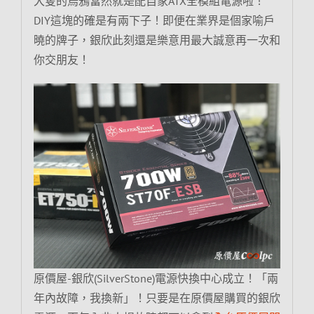
大隻的烏鴉當然就是配自家ATX全模組電源啦！
DIY這塊的確是有兩下子！即便在業界是個家喻戶
曉的牌子，銀欣此刻還是樂意用最大誠意再一次和
你交朋友！
原價屋-銀欣(SilverStone)電源快換中心成立！「兩
年內故障，我換新」！只要是在原價屋購買的銀欣