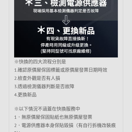
※快換的四大流程分別是
1.確認原價屋保固標籤或原價屋發票日期時效
2.檢查外觀是否有人損
3.透過檢測儀器判斷是否故障
4.更換新品
※以下情況不涵蓋在快換服務中
1．無原價屋保固貼紙也無原價屋發票
2．電源供應器本身保貼毀損（有自行拆機改裝痕