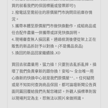
買的就看我們的保固標籤或發票即可!)
2. 撥電話至需前往的原價屋門市詢問目前庫存情
況。
3. 攜帶本體至原價屋門市做快換動作，成組商品或
任合配件盡量一併攜帶或詳見快換說明。
4. 現場審查無人損因素，通過檢測後便從架上正在
販售的新品拆封予以對換。(不是備品良品)
5. 換回的新品回家繼續操..XD
買回去就盡量用，猛力操！只要別去亂拆亂摔，操
壞了我們負責拿新的跟你換！安啦～ 全台唯一用
心換新的快換中心就是我們原價屋^^..。任何疑問
或是不知如何查詢商品保固，都可論壇新聞公告頁
面同篇回覆給我們先幫您確認。外觀人損標準則皆
以現場判定為主，恕無法以照片來做辨識。