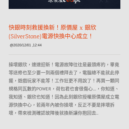
快銀時刻救援換新！原價屋 x 銀欣
(SilverStone)電源快換中心成立！
@2020/12/01 ,12:44
操壞銀欣，速速迎新！電源故障往往是最頭疼的，畢竟
等送修也至少要一到兩個禮拜去了，電腦總不能就此停
擺，遊戲玩家不能等！工作狂更不用說了！再買一顆同
規格同瓦數的POWER，荷包君也會很傷心…，你知道、
我知道、銀欣也知道！因為此刻銀欣授權原價屋成立電
源快換中心，若兩年內被你操壞，反正不要是摔壞拆
壞，帶來檢測確認故障後就換新讓你抱回去..