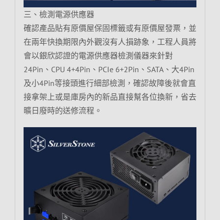
三、檢測電源供應器
確認產品貼有原價屋保固標籤或有原價屋發票，並
在兩年快換期限內外觀沒有人損跡象，工程人員將
會以銀欣認證的電源供應器檢測儀器來針對
24Pin、CPU 4+4Pin、PCIe 6+2Pin、SATA、大4Pin
及小4Pin等接頭進行細部檢測，確認故障後就會直
接拿架上或是庫房內的新品直接幫各位換新，省去
曠日廢時的送修流程。