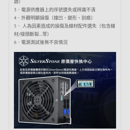
跡）
3．電源供應器上的序號遺失或辨識不清
4．外觀明顯損傷（撞凹、變形、刮痕）
5． 人為因素造成的損傷及線材配件遺失（包含線
材/接頭斷裂…等）
6．電源測試後無不良情況