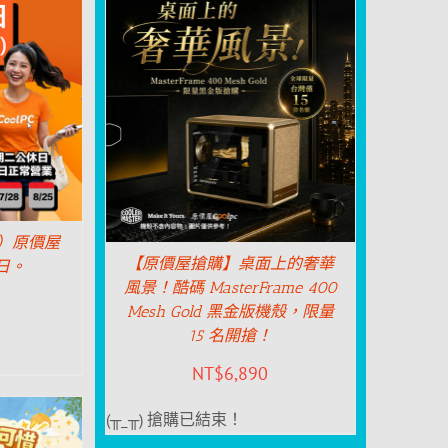
二）原價屋
【原價屋搶購】桌面上的奢華
日。
風景！酷碼 MasterFrame 400
Mesh Gold 黑金版機殼，限量
15 名開搶！
NT$
6,890
(╥_╥) 搶購已結束！