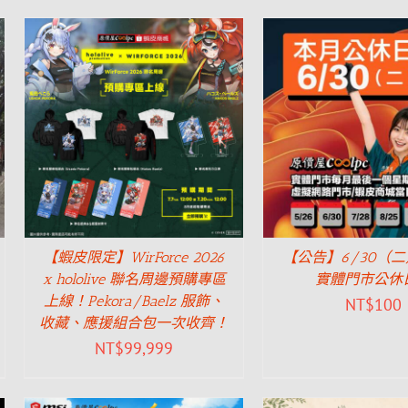
【蝦皮限定】WirForce 2026
【公告】6/30（
x hololive 聯名周邊預購專區
實體門市公休
上線！Pekora/Baelz 服飾、
NT$
100
收藏、應援組合包一次收齊！
NT$
99,999