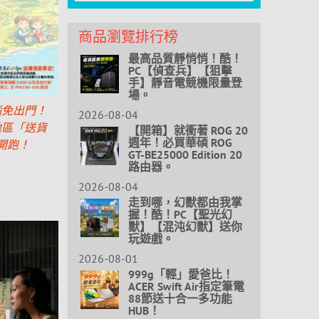
商品瀏覽排行榜
最高品質靜悄悄！酷！
PC【偵查兵】【狙擊
手】靜音電競機限量登
場。
腦免出門！
2026-08-04
地區「送貨
【開箱】就衝著 ROG 20
週年！必買華碩 ROG
開跑！
GT-BE25000 Edition 20
路由器。
2026-08-04
走到哪，幻獸都由我掌
握！酷！PC【聖光幻
獸】【混沌幻獸】送你
玩遊戲。
2026-08-01
999g「輕」愛爸比！
ACER Swift Air指定筆電
88節送十合一多功能
HUB！