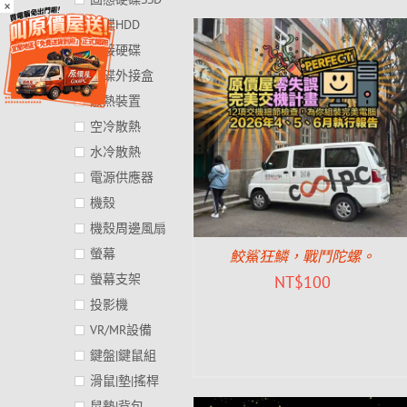
×
硬碟HDD
外接硬碟
硬碟外接盒
散熱裝置
空冷散熱
水冷散熱
電源供應器
機殼
機殼周邊風扇
螢幕
鮫鯊狂鱗，戰鬥陀螺。
螢幕支架
NT$
100
投影機
VR/MR設備
鍵盤|鍵鼠組
滑鼠|墊|搖桿
鼠墊|背包