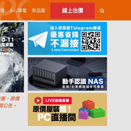
線上估價
主機
Buy筆電
新品牆
來襲，原價
間公告。