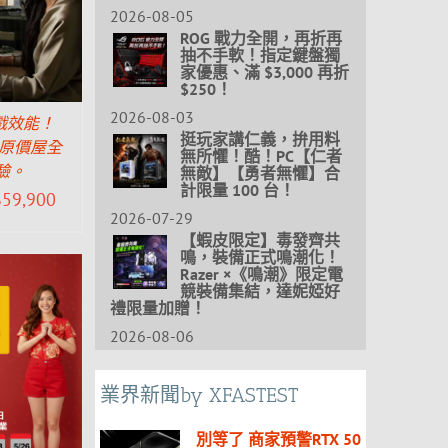
2026-08-05
ROG 戰力全開，再折再
抽不手軟！指定鍵盤獨
家優惠、滿 $3,000 再折
$250！
2026-08-03
遊戲效能！
挺玩家講仁義，拚用料
PC 原價屋全
無所懼！酷！PC【仁者
驗。
無敵】【勇者無懼】合
計限量 100 台！
$
59,900
2026-07-29
【蝦皮限定】毒發齊共
鳴，裝備正式鳴潮化！
Razer ×《鳴潮》限定電
競裝備集結，達妮婭好
禮限量加贈！
2026-08-06
業界新聞by XFASTEST
別等了 商家預警RTX 50