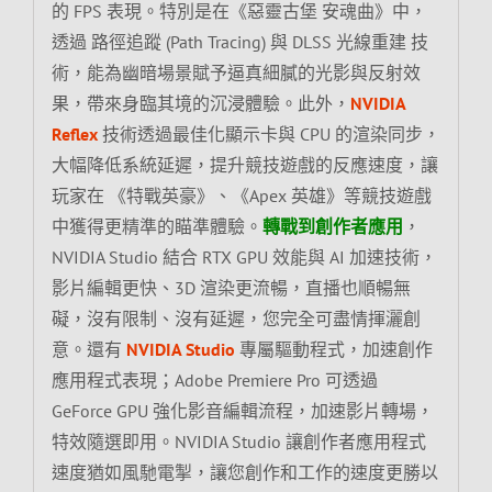
的 FPS 表現。特別是在《惡靈古堡 安魂曲》中，
透過 路徑追蹤 (Path Tracing) 與 DLSS 光線重建 技
術，能為幽暗場景賦予逼真細膩的光影與反射效
果，帶來身臨其境的沉浸體驗。此外，
NVIDIA
Reflex
技術透過最佳化顯示卡與 CPU 的渲染同步，
大幅降低系統延遲，提升競技遊戲的反應速度，讓
玩家在 《特戰英豪》、《Apex 英雄》等競技遊戲
中獲得更精準的瞄準體驗。
轉戰到創作者應用
，
NVIDIA Studio 結合 RTX GPU 效能與 AI 加速技術，
影片編輯更快、3D 渲染更流暢，直播也順暢無
礙，沒有限制、沒有延遲，您完全可盡情揮灑創
意。還有
NVIDIA Studio
專屬驅動程式，加速創作
應用程式表現；Adobe Premiere Pro 可透過
GeForce GPU 強化影音編輯流程，加速影片轉場，
特效隨選即用。NVIDIA Studio 讓創作者應用程式
速度猶如風馳電掣，讓您創作和工作的速度更勝以