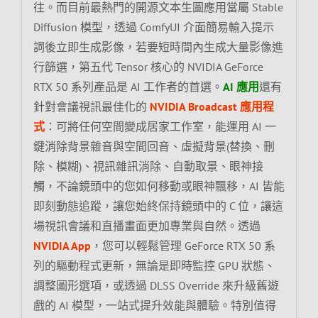
往。而目前最熱門的開源文本生圖應用當屬 Stable
Diffusion 模型，透過 ComfyUI 介面簡易輸入提示
詞後立即生成影像，若要短時間內生成大量影像進
行篩選，第五代 Tensor 核心的 NVIDIA GeForce
RTX 50 系列產品是 AI 工作者的首選。
AI 應用
還有
針對會議視訊最佳化的
NVIDIA Broadcast 應用程
式
：可將任何空間變成居家工作室，能運用 AI 一
鍵消除背景雜音與空間回音、虛擬背景(替換、刪
除、模糊)、視訊雜訊消除、自動取景、眼神接
觸，不論鏡頭中的您如何移動或眼神飄移，AI 皆能
即刻動態追蹤，讓您始終保持鏡頭中的 C 位，讓這
場視訊會議和直播畫面更加專業與自然。透過
NVIDIA App
，您可以輕鬆管理 GeForce RTX 50 系
列的驅動程式更新，無論是即時監控 GPU 狀態、
調整圖形選項，或透過 DLSS Override 來升級舊遊
戲的 AI 模型，一站式提升效能與體驗。特別值得