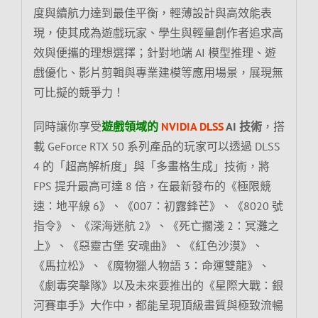
度與續航力達到最佳平衡，輕薄設計與高效能表
現，使其成為遊戲玩家、學生與輕量創作者追求高
效與便攜的理想選擇；針對地端 AI 模型推理、遊
戲優化、影片剪輯與專業建模等應用場景，展現無
可比擬的競爭力！
同時讓你享受
遊戲領域的
NVIDIA DLSS
AI 技術
，搭
載 GeForce RTX 50 系列產品的玩家可以透過 DLSS
4 的「超高解析度」與「多畫格生成」技術，將
FPS 提升最高可達 8 倍，在最新發布的《極限競
速：地平線 6》、《007：初露鋒芒》、《8020 號
指令》、《深海迷航 2》、《死亡擱淺 2：冥灘之
上》、《惡靈古堡 安魂曲》、《紅色沙漠》、
《馬拉松》、《魔物獵人物語 3：命運雙龍》、
《劇毒突擊隊》以及未來要推出的《星際大戰：銀
河賽車手》大作中，都能呈現頂級畫質與極致流暢