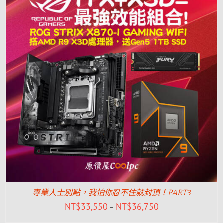
專業人士別點，我怕你忍不住就封頂！PART3
NT$
33,550
NT$
36,750
–