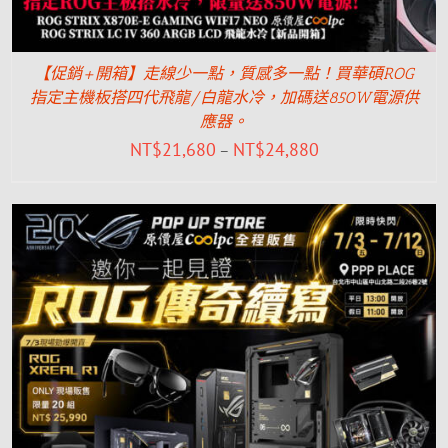
【促銷+開箱】走線少一點，質感多一點！買華碩ROG
指定主機板搭四代飛龍/白龍水冷，加碼送850W電源供
應器。
NT$
21,680
NT$
24,880
–