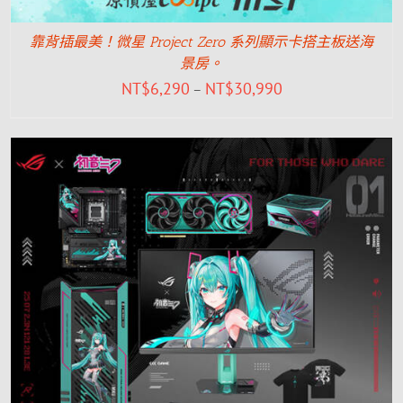
靠背插最美！微星 Project Zero 系列顯示卡搭主板送海
景房。
NT$
6,290
NT$
30,990
–