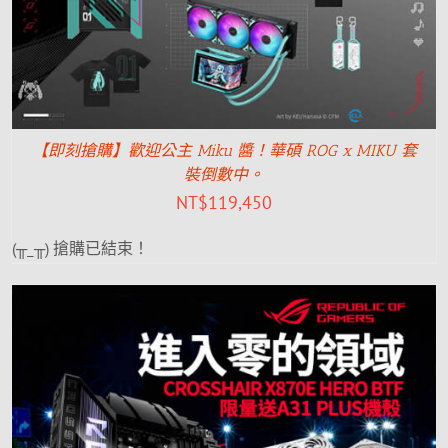
【即刻搶購】歡迎公主 Miku 醬！華碩 ROG x MIKU 套
裝倒數中。
NT$
119,450
(╥_╥) 搶購已結束！