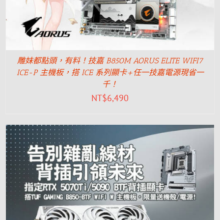
雕妹都點頭，有料！技嘉 B850M AORUS ELITE WIFI7
ICE-P 主機板，搭 ICE 系列顯卡+任一技嘉電源現省一
千！
NT$
6,490