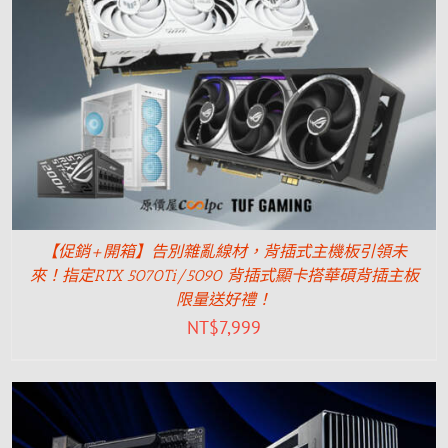
【促銷+開箱】告別雜亂線材，背插式主機板引領未
來！指定RTX 5070Ti/5090 背插式顯卡搭華碩背插主板
限量送好禮！
NT$
7,999