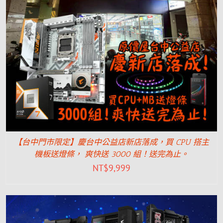
【台中門市限定】慶台中公益店新店落成，買 CPU 搭主
機板送燈條， 爽快送 3000 組！送完為止。
NT$
9,999