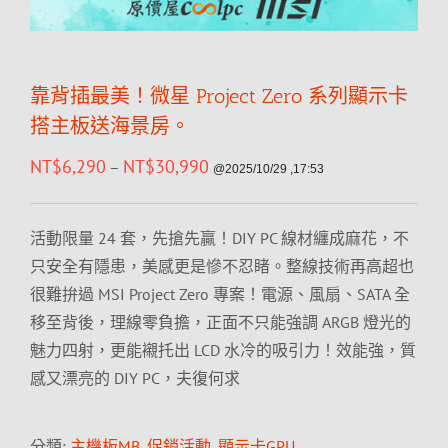
靠背插最美！微星 Project Zero 系列顯示卡
搭主板送海景房。
NT$
6,290
NT$
30,990
–
@2025/10/29 ,17:53
活動限量 24 套，先搶先贏！DIY PC 線材纏成麻花，不
只安全有隱患，美感更是慘不忍睹。整線技術再高超也
很難拚過 MSI Project Zero 專案！電源、風扇、SATA 全
移至背後，理線零負擔，正面不只能強調 ARGB 燈光的
魅力四射，更能襯托出 LCD 水冷的吸引力！效能強，質
感又漂亮的 DIY PC，夫復何求
分類:
主機板MB
,
促銷活動
,
顯示卡GPU