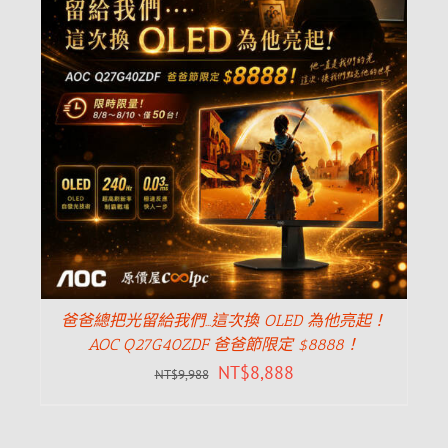
爸爸總把光留給我們…這次換 OLED 為他亮起！
AOC Q27G40ZDF 爸爸節限定 $8888！
NT$
8,888
NT$
9,988