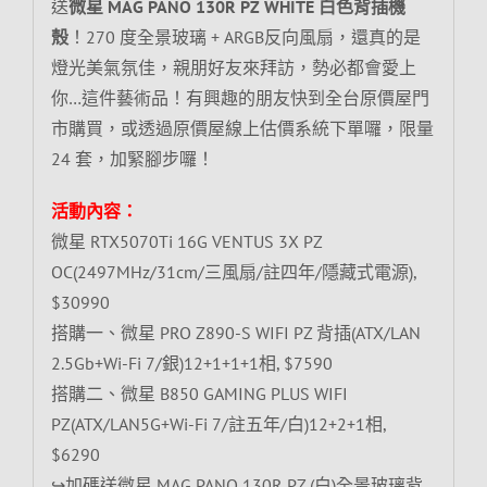
送
微星 MAG PANO 130R PZ WHITE 白色背插機
殼
！270 度全景玻璃 + ARGB反向風扇，還真的是
燈光美氣氛佳，親朋好友來拜訪，勢必都會愛上
你…這件藝術品！有興趣的朋友快到全台原價屋門
市購買，或透過原價屋線上估價系統下單囉，限量
24 套，加緊腳步囉！
活動內容：
微星 RTX5070Ti 16G VENTUS 3X PZ
OC(2497MHz/31cm/三風扇/註四年/隱藏式電源),
$30990
搭購一、微星 PRO Z890-S WIFI PZ 背插(ATX/LAN
2.5Gb+Wi-Fi 7/銀)12+1+1+1相, $7590
搭購二、微星 B850 GAMING PLUS WIFI
PZ(ATX/LAN5G+Wi-Fi 7/註五年/白)12+2+1相,
$6290
↪加碼送微星 MAG PANO 130R PZ (白)全景玻璃背