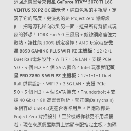
這回原價屋帶來
微星 GeForce RTX™ 5070 Ti 16G
VENTUS 3X PZ OC 顯示卡
，純白色系的主視覺，定
義了它的高度，更優秀的是 Project Zero 隱線設
計，把電源孔逆向改到另一面，這是所有背插式玩
家的夢想！TORX Fan 5.0 三風扇 + 鍍鎳銅底座強力
散熱，讓性能 100% 穩定發揮！AMD 玩家就配
微
星 B850 GAMING PLUS WIFI PZ 主機板
：12+2+1
Duet Rail電源設計、WiFi 7 + 5G LAN、支援 PCIe
5.0、3 個 M.2 + 4 個 SATA 擴充。Intel 玩家就配
微
星 PRO Z890-S WIFI PZ 主機板
：12+1+1+1 Duet
Rail 供電設計、WiFi 7 + 2.5G LAN、支援 PCIe
5.0、3 個 M.2 + 4 個 SATA 擴充，Thunderbolt 4 支
援 40 Gb/s、8K 高畫質解析、菊花鍊(Daisy chain)
並相容於 USB 4.0更適合專業用戶。且兩款都是
Project Zero 背插設計！至於機殼你就更不用煩惱
啦，現在來原價屋購買上述顯卡配指定主板，加碼