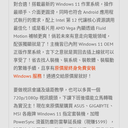
對合適！搭載最新的 Windows 11 作業系統，操作
最順手、介面更圓滑，同時也符合 Android 應用程
式執行的需求，配上 Intel 第 12 代讓核心資源調用
最佳化！或是看片用 AMD Vega 內顯透過 Fluid
Motion 補幀更爽！倘若未來有意走向電競領域，
配張獨顯就是了！主機皆已內附 Windows 11 OEM
正版作業系統，言下之意就是買回去插上線就可以
享受了！省去找人裝機、裝系統、裝軟體、裝驅動
的繁雜手續，且享有
原價屋終身免費安裝
Windows 服務
！通通交給原價屋就好！
要做視訊會議及遠距教學，也可以多買一個
720p/1080p 視訊鏡頭，下課下班後還能立馬轉職
為實況主！現在來原價屋購買 ASUS、GIGABYTE、
MSI 各廠牌 Windows 11 指定套裝機，加贈
PowerSync 滑蓋防塵防雷擊延長線（現賺$599），