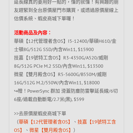
延長線真的要用好一點的，懂的就懂！有興趣的朋
友趕緊到全台原價屋門市購買，或透過原價屋線上
估價系統、蝦皮商城下單囉！
活動商品及內容：
華碩【12代管理者含OS】I5-12400/華碩H610/金
士頓8G/512G SSD/內含Win11, $15900
技嘉【19號特工含OS】R3-4350G/A520/威剛
8G/512G PCIe M.2 SSD/內含Win11, $13500
微星【雙月殿含OS】R5-5600G/B550M/威剛
16G/512G M.2/550W/內含Win11, $18000
↪贈！PowerSync 群加 滑蓋防塵防雷擊延長線/6切
6座/過載自動斷電/2.7米(黑), $599
>>去原價屋蝦皮商城下單
（
華碩【12代管理者含OS】
、
技嘉【19號特工含
OS】
、
微星【雙月殿含OS】
）