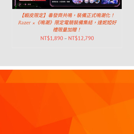
【蝦皮限定】毒發齊共鳴，裝備正式鳴潮化！
Razer ×《鳴潮》限定電競裝備集結，達妮婭好
禮限量加贈！
NT$
1,890
NT$
12,790
–