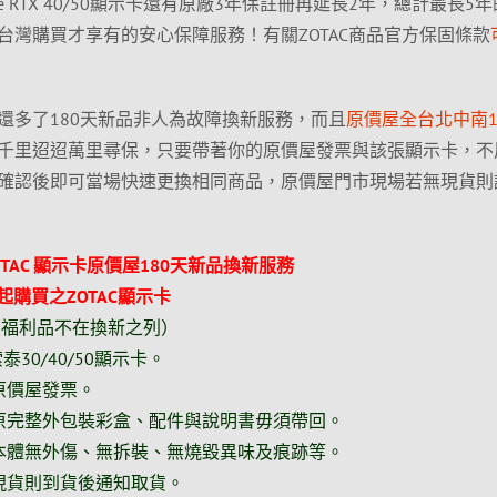
rce RTX 40/50顯示卡還有原廠3年保註冊再延長2年，總計最長5
台灣購買才享有的安心保障服務！有關ZOTAC商品官方保固條款
示卡還多了180天新品非人為故障換新服務，而且
原價屋全台北中南1
千里迢迢萬里尋保，只要帶著你的原價屋發票與該張顯示卡，不
確認後即可當場快速更換相同商品，原價屋門市現場若無現貨則
AC 顯示卡原價屋180天新品換新服務
起購買之ZOTAC顯示卡
（福利品不在換新之列）
泰30/40/50顯示卡。
原價屋發票。
原完整外包裝彩盒、配件與說明書毋須帶回。
本體無外傷、無拆裝、無燒毀異味及痕跡等。
現貨則到貨後通知取貨。