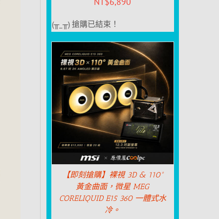
NT$
6,890
(╥_╥) 搶購已結束！
【即刻搶購】裸視 3D & 110°
黃金曲面，微星 MEG
CORELIQUID E15 360 一體式水
冷。