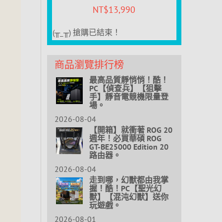
NT$
13,990
(╥_╥) 搶購已結束！
商品瀏覽排行榜
最高品質靜悄悄！酷！
PC【偵查兵】【狙擊
手】靜音電競機限量登
場。
2026-08-04
【開箱】就衝著 ROG 20
週年！必買華碩 ROG
GT-BE25000 Edition 20
路由器。
2026-08-04
走到哪，幻獸都由我掌
握！酷！PC【聖光幻
獸】【混沌幻獸】送你
玩遊戲。
2026-08-01