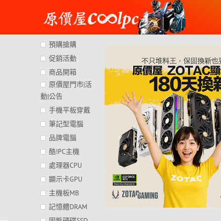
Skip
to
content
預購搶購
促銷活動
商品開箱
原價屋門市|活
動|公告
手機平板穿戴
筆記型電腦
品牌電腦
酷!PC主機
處理器CPU
顯示卡GPU
主機板MB
記憶體DRAM
固態硬碟SSD