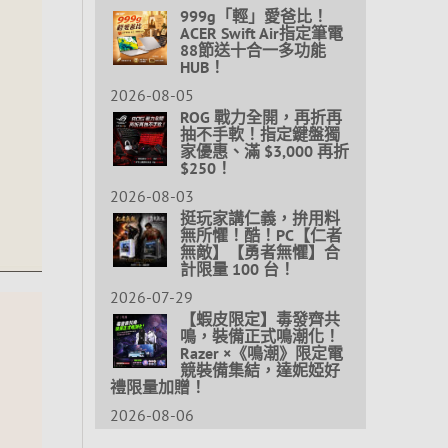
999g「輕」愛爸比！
ACER Swift Air指定筆電
88節送十合一多功能
HUB！
2026-08-05
ROG 戰力全開，再折再
抽不手軟！指定鍵盤獨
家優惠、滿 $3,000 再折
$250！
2026-08-03
挺玩家講仁義，拚用料
無所懼！酷！PC【仁者
無敵】【勇者無懼】合
計限量 100 台！
2026-07-29
【蝦皮限定】毒發齊共
鳴，裝備正式鳴潮化！
Razer ×《鳴潮》限定電
競裝備集結，達妮婭好
禮限量加贈！
2026-08-06