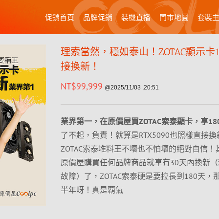
促銷首頁
品牌促銷
裝機直播
門市地圖
套裝
理索當然，穩如泰山！ZOTAC顯示卡1
接換新！
NT$
99,999
@2025/11/03 ,20:51
業界第一，在原價屋買ZOTAC索泰顯卡，享18
了不起，負責！就算是RTX5090也照樣直接
ZOTAC索泰堆料王不壞也不怕壞的絕對自信！
原價屋購買任何品牌商品就享有30天內換新
故障）了，ZOTAC索泰硬是要拉長到180天，
半年呀！真是覇氣