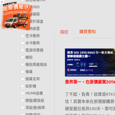
×
硬碟HDD
外接硬碟
硬碟外接盒
散熱裝置
購買需知
描述
空冷散熱
水冷散熱
電源供應器
機殼
機殼周邊風扇
螢幕
螢幕支架
業界第一，在原價屋買ZOT
投影機
VR/MR設備
了不起，負責！就算是RTX
鍵盤|鍵鼠組
信！其實本來在原價屋購買任
滑鼠|墊|搖桿
硬是要拉長到180天，那
鼠墊|背包