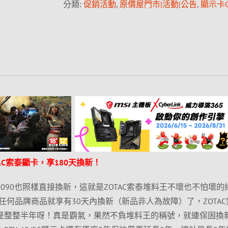
分類:
促銷活動
,
原價屋門市|活動|公告
,
顯示卡G
AC索泰顯卡，享180天換新！
5090也照樣直接換新，這就是ZOTAC索泰堆料王不壞也不怕壞的
何品牌商品就享有30天內換新（新品非人為故障）了，ZOTAC
可是整整半年呀！真是覇氣，果然不負堆料王的稱號，就連保固換