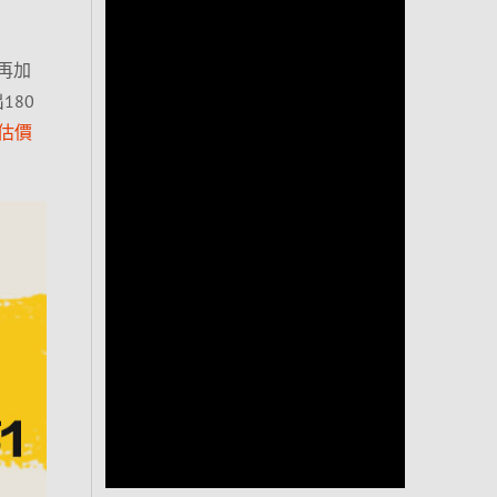
再加
180
估價