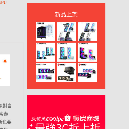
PU
新品上架
絕對自
索泰
新也要