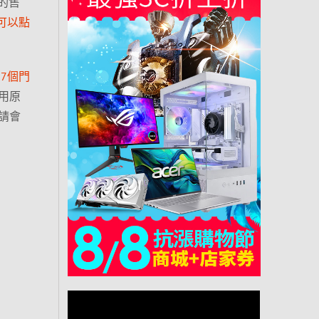
年的售
可以點
7個門
用原
請會