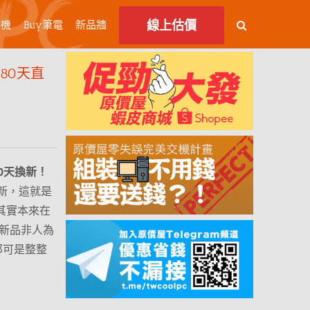
線上估價
主機
Buy筆電
新品牆
80天直
0天換新！
換新，這就是
其實本來在
（新品非人為
那可是整整