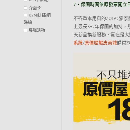
7
、保固時間依原發票開立
介面卡
KVM|排插|網
不吝重本用料的ZOTAC索
路線
上最長3+2年保固的加持，
展場活動
天新品換新服務，實在是太
系統
/
原價屋蝦皮商城
購買Z