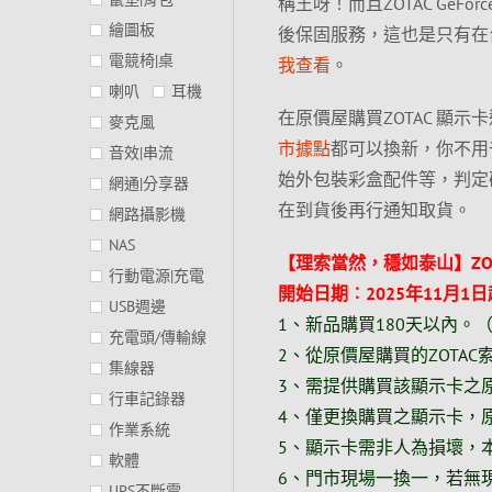
稱王呀！而且ZOTAC GeFo
繪圖板
後保固服務，這也是只有在
電競椅|桌
我查看
。
喇叭
耳機
在原價屋購買ZOTAC 顯
麥克風
市據點
都可以換新，你不用
音效|串流
始外包裝彩盒配件等，判定
網通|分享器
在到貨後再行通知取貨。
網路攝影機
NAS
【理索當然，穩如泰山】ZOT
行動電源|充電
開始日期︰2025年11月1日
USB週邊
1、新品購買180天以內。
充電頭/傳輸線
2、從原價屋購買的ZOTAC索
集線器
3、需提供購買該顯示卡之
行車記錄器
4、僅更換購買之顯示卡，
作業系統
5、顯示卡需非人為損壞，
軟體
6、門市現場一換一，若無
UPS不斷電