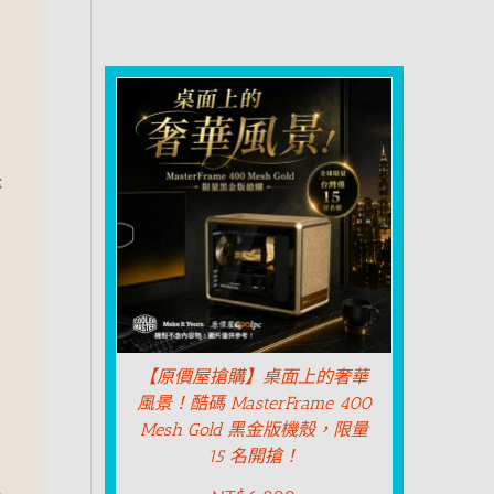
【原價屋搶購】桌面上的奢華
風景！酷碼 MasterFrame 400
Mesh Gold 黑金版機殼，限量
15 名開搶！