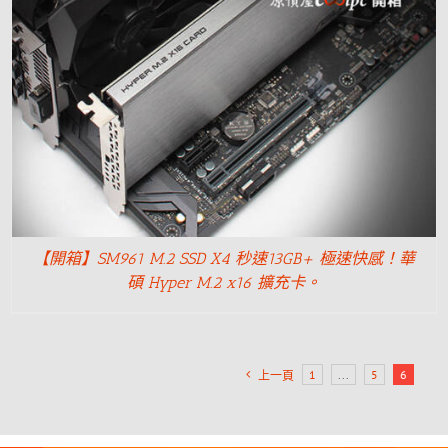
【開箱】SM961 M.2 SSD X4 秒速13GB+ 極速快感！華
碩 Hyper M.2 x16 擴充卡。
1
...
5
6
上一頁