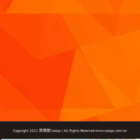
Copyright 2021 原價屋Coolpc | All Rights Reserved
www.coolpc.com.tw