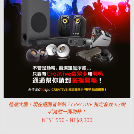
這麼大膽！現在還開音樂趴？CREATIVE 指定音效卡/喇
叭竟然一同助陣！
NT$
1,990
NT$
9,900
–