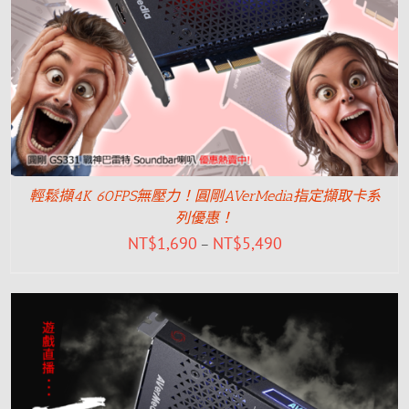
輕鬆擷4K 60FPS無壓力！圓剛AVerMedia指定擷取卡系
列優惠！
NT$
1,690
NT$
5,490
–