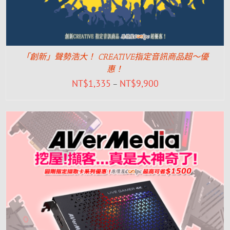
「創新」聲勢浩大！ CREATIVE指定音訊商品超～優
惠！
NT$
1,335
NT$
9,900
–