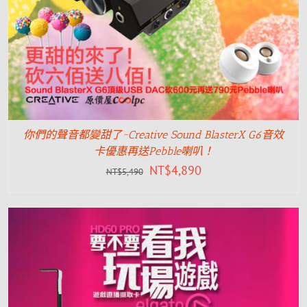
你們的聲音都變甜了~Creative Sound BlasterX G6音效
卡優惠再送Pebble喇叭！
NT$
4,890
NT$
5,490