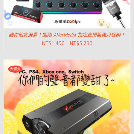
圓你個實況夢！圓剛 AVerMedia 指定直播設備月促銷！
NT$
1,490
NT$
5,290
–
大特賣