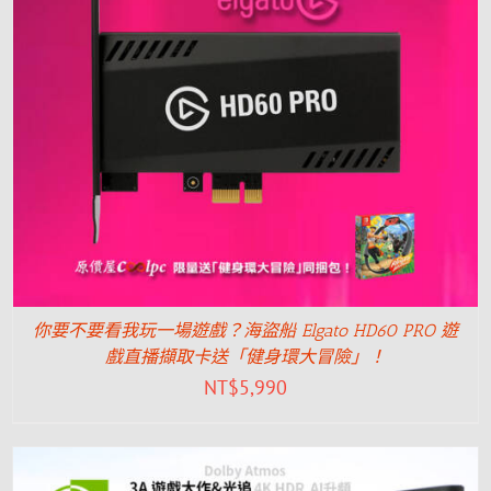
你要不要看我玩一場遊戲？海盜船 Elgato HD60 PRO 遊
戲直播擷取卡送「健身環大冒險」！
NT$
5,990