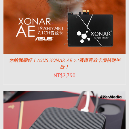
你給我聽好！ASUS XONAR AE 7.1聲道音效卡價格對半
砍！
NT$
2,790