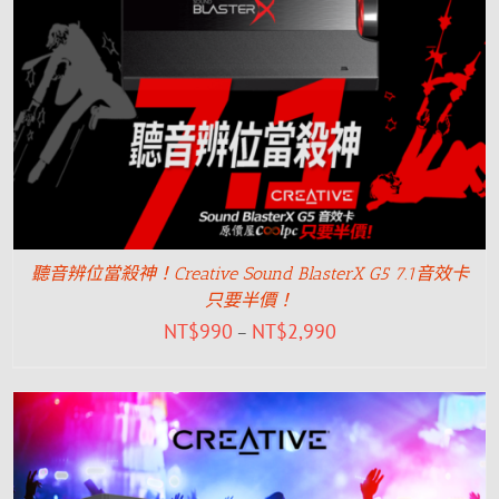
聽音辨位當殺神！Creative Sound BlasterX G5 7.1音效卡
只要半價！
NT$
990
NT$
2,990
–