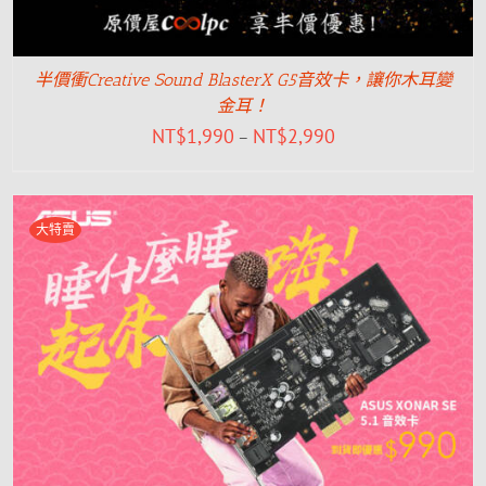
半價衝Creative Sound BlasterX G5音效卡，讓你木耳變
金耳！
NT$
1,990
NT$
2,990
–
大特賣