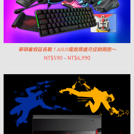
華碩暑假延長戰！ASUS電競周邊月促銷開跑～
NT$
590
NT$
6,990
–