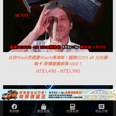
比你Wash完還要Watch得清晰！圓剛GC573 4K HDR擷
取卡 原價屋獨家降1000！
NT$
3,490
NT$
5,990
–
×