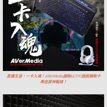
直播生涯，一卡入魂！AVerMedia圓剛GC570遊戲擷取卡
再送雷神戰錘！