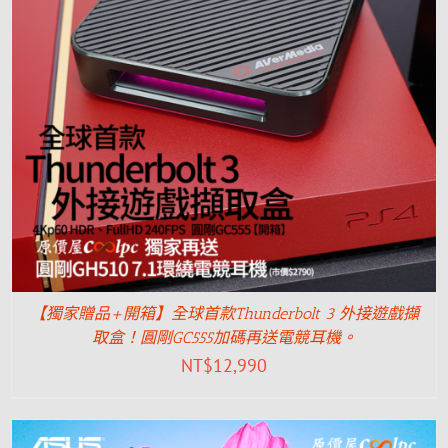
【獨家贈品+開箱】全球首款Thunderbolt 3 外接遊戲擷
取盒！圓剛GC555加碼再送電競耳機。
NT$
12,990