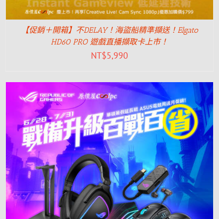
【促銷＋開箱】不DELAY！海盜船精準擷送！Elgato
HD60 PRO 遊戲直播擷取卡上市！
NT$
5,990