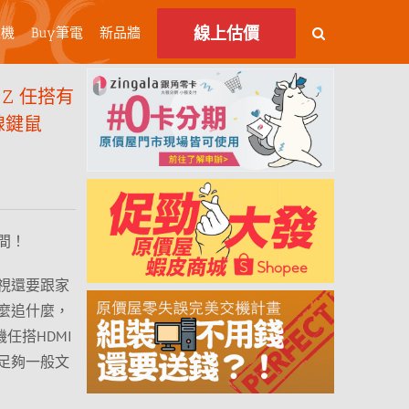
線上估價
主機
Buy筆電
新品牆
 Z 任搭有
線鍵鼠
間！
視還要跟家
麼追什麼，
機任搭HDMI
足夠一般文