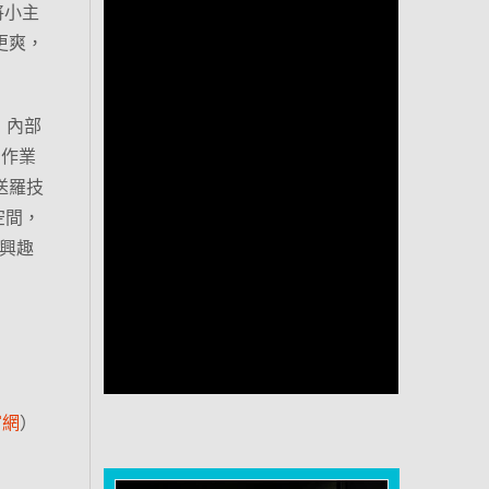
將小主
更爽，
，內部
0 作業
送羅技
空間，
興趣
官網
）