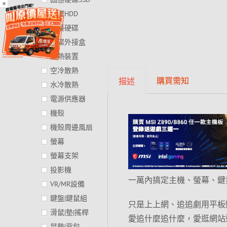
×
硬碟HDD
外接硬碟
硬碟外接盒
散熱裝置
空冷散熱
購買需知
描述
水冷散熱
電源供應器
機殼
機殼周邊風扇
螢幕
螢幕支架
投影機
一萬內搞定主機、螢幕、鍵
VR/MR設備
鍵盤|鍵鼠組
只是上上網、追追劇用平板
滑鼠|墊|搖桿
愛追什麼追什麼，愛逛網站逛網
鼠墊|背包