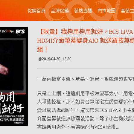
促銷首頁
品牌促銷
裝機直播
門市地圖
套裝
【限量】我夠用夠用就好，ECS LIVA
HDMI介面螢幕變身AIO 就送羅技無
組！
@2019/04/30 ,12:30
一萬內搞定主機、螢幕、鍵鼠、系統還超省空
只是上上網、追追劇用平板嫌螢幕太小，用電
人爭遙控權，那不如買台電腦宅在房間愛追什
愛逛網站逛網站吧，這次帶來ECS LIVA Z 小主
介面螢幕就送無線鍵鼠活動，除了小主機效能
書娛樂用途外，若選購配有VESA 壁掛…