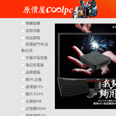
Skip
to
content
預購搶購
促銷活動
商品開箱
原價屋門市|活
動|公告
手機平板穿戴
筆記型電腦
品牌電腦
酷!PC主機
處理器CPU
顯示卡GPU
主機板MB
記憶體DRAM
固態硬碟SSD