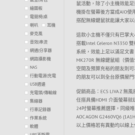
鼠活動，除了小主機效能足
繪圖板
機掛在螢幕後方當成AIO
電競椅|桌
搭配無線鍵鼠就能讓大家以
喇叭
耳機
麥克風
這款小主機不僅只有巴掌大
音效|串流
搭載Intel Celeron N
網通|分享器
系統，效能上足以滿足文書
網路攝影機
MK270R 無線鍵鼠組（價
NAS
空間及預算充裕的朋友則可
行動電源|充電
的朋友可以到全台原價屋門
USB週邊
促銷商品：ECS LIVA Z 無風扇
充電頭/傳輸線
任搭具備HDMI 介面螢幕就送
集線器
24吋螢幕推薦選擇，同級
行車記錄器
AOC AGON G2460VQ6 (1
作業系統
以上價格若有異動均以線上
軟體
UPS不斷電