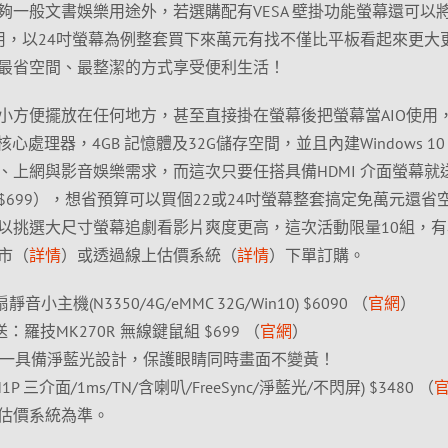
夠一般文書娛樂用途外，若選購配有VESA 壁掛功能螢幕還可以
使用，以24吋螢幕為例整套買下來萬元有找不僅比平板看起來更大
最省空間、最整潔的方式享受便利生活！
小方便擺放在任何地方，甚至直接掛在螢幕後把螢幕當AIO使用
3350 雙核心處理器，4GB 記憶體及32G儲存空間，並且內建Windows 1
、上網與影音娛樂需求，而這次只要任搭具備HDMI 介面螢幕就
值$699），想省預算可以買個22或24吋螢幕整套搞定免萬元還省
以挑選大尺寸螢幕追劇看影片爽度更高，這次活動限量10組，有
市（
詳情
）或透過線上估價系統（
詳情
）下單訂購。
靜音小主機(N3350/4G/eMMC 32G/Win10) $6090 （
官網
）
：羅技MK270R 無線鍵鼠組 $699 （
官網
）
唯一具備淨藍光設計，保護眼睛同時畫面不變黃！
A1H1P 三介面/1ms/TN/含喇叭/FreeSync/淨藍光/不閃屏) $3480 （
估價系統為準。