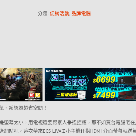
分類:
促銷活動
,
品牌電腦
鼠、系統還超省空間！
嫌螢幕太小，用電視還要跟家人爭遙控權，那不如買台電腦宅在
站吧，這次帶來ECS LIVA Z 小主機任搭HDMI 介面螢幕就送