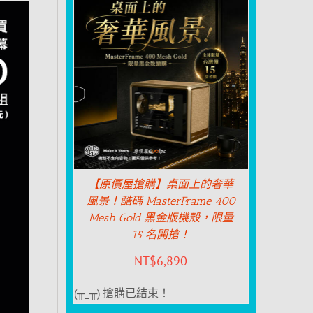
【原價屋搶購】桌面上的奢華
風景！酷碼 MasterFrame 400
Mesh Gold 黑金版機殼，限量
15 名開搶！
NT$
6,890
(╥_╥) 搶購已結束！