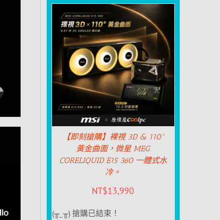
【即刻搶購】裸視 3D & 110°
黃金曲面，微星 MEG
CORELIQUID E15 360 一體式水
冷。
NT$
13,990
(╥_╥) 搶購已結束！