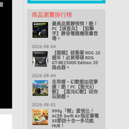
商品瀏覽排行榜
最高品質靜悄悄！酷！
PC【偵查兵】【狙擊
手】靜音電競機限量登
場。
2026-08-04
【開箱】就衝著 ROG 20
週年！必買華碩 ROG
GT-BE25000 Edition 20
路由器。
2026-08-04
走到哪，幻獸都由我掌
握！酷！PC【聖光幻
獸】【混沌幻獸】送你
玩遊戲。
2026-08-01
999g「輕」愛爸比！
ACER Swift Air指定筆電
88節送十合一多功能
HUB！