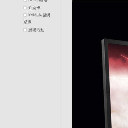
介面卡
KVM|排插|網
路線
展場活動