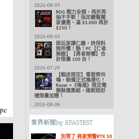
2026-08-05
ROG 戰力全開，再折再
抽不手軟！指定鍵盤獨
家優惠、滿 $3,000 再折
$250！
2026-08-03
挺玩家講仁義，拚用料
無所懼！酷！PC【仁者
無敵】【勇者無懼】合
計限量 100 台！
2026-07-29
【蝦皮限定】毒發齊共
鳴，裝備正式鳴潮化！
Razer ×《鳴潮》限定電
競裝備集結，達妮婭好
禮限量加贈！
2026-08-06
業界新聞by XFASTEST
別等了 商家預警RTX 50