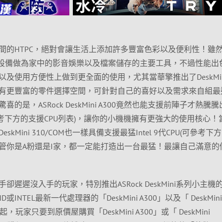
間的HTPC，絕對會讓生活上添加許多豐富色彩以及便利性！雖
S設備做為家中的影音娛樂以及檔案儲存的主要工具，不過性能出
及使用方便性上做到更全面的使用，尤其當華擎推出了DeskMin
有更豐富的零件選擇空間，可針對自己的喜好以及需求來自組最
是，ASRock DeskMini A300竟然也能支援前陣子才熱騰
可參考下方的支援CPU列表)，讓你的小機機擁有更強大的使用核心！
Mini 310/COM也一樣具備支援最猛Intel 9代CPU(可參考下
不管你是A粉還是I家，都一定能打造出一台最猛！最讓自己滿意的
遲遲沒入手的玩家，特別推出ASRock DeskMini系列小主機
NTEL最新一代處理器的「DeskMini A300」以及「 DeskMini
，玩家只要到原價屋購買「DeskMini A300」或「 DeskMini