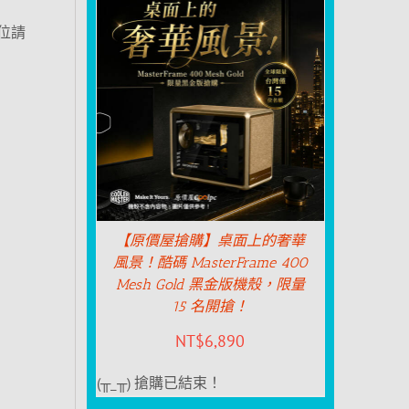
各位請
【原價屋搶購】桌面上的奢華
風景！酷碼 MasterFrame 400
Mesh Gold 黑金版機殼，限量
15 名開搶！
NT$
6,890
(╥_╥) 搶購已結束！