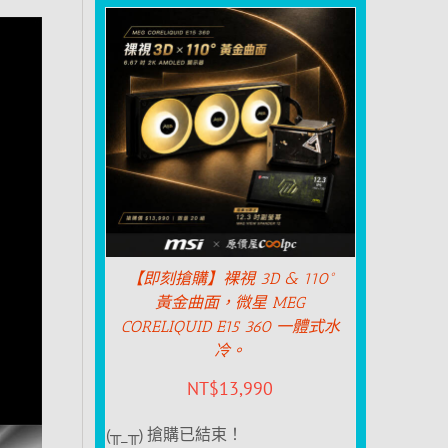
【即刻搶購】裸視 3D & 110°
黃金曲面，微星 MEG
CORELIQUID E15 360 一體式水
冷。
NT$
13,990
(╥_╥) 搶購已結束！