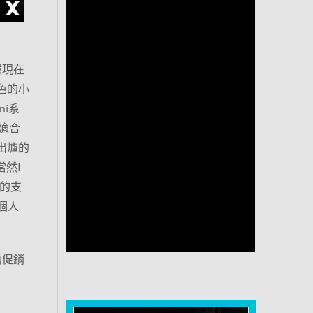
然現在
色的小
i系
適合
騰出爐的
當然I
方的支
個人
的促銷