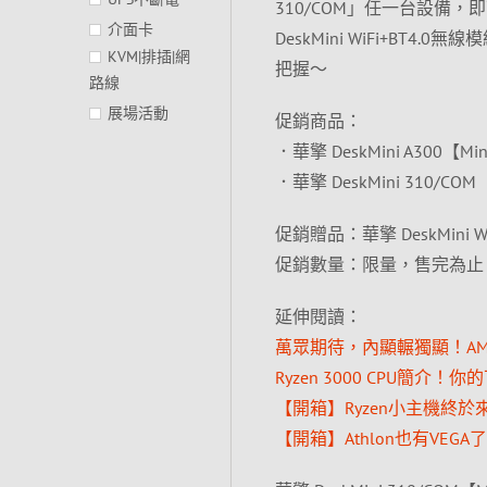
310/COM」任一台設備，即可
介面卡
DeskMini WiFi+B
KVM|排插|網
把握～
路線
展場活動
促銷商品：
．華擎 DeskMini A300【Mi
．華擎 DeskMini 310/COM
促銷贈品：華擎 DeskMini WiF
促銷數量：限量，售完為止
延伸閱讀：
萬眾期待，內顯輾獨顯！AMD R
Ryzen 3000 CPU簡介！
【開箱】Ryzen小主機終於來啦！
【開箱】Athlon也有VEGA了