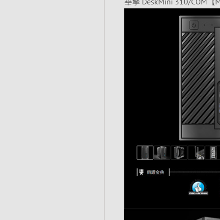
華擎 DeskMini 310/COM【