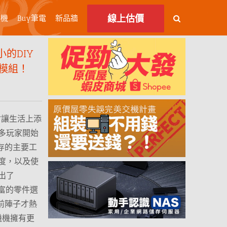
線上估價
主機
Buy筆電
新品牆
小的DIY
無線模組！
會讓生活上添
多玩家開始
存的主要工
度，以及使
出了
豐富的零件選
支援前陣子才熱
機機擁有更