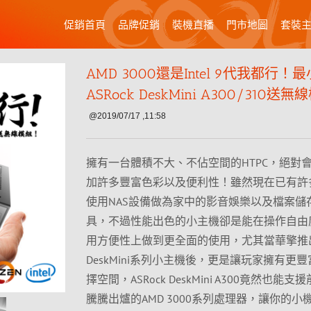
促銷首頁
品牌促銷
裝機直播
門市地圖
套裝
AMD 3000還是Intel 9代我都行！最
ASRock DeskMini A300/310送
@2019/07/17 ,11:58
擁有一台體積不大、不佔空間的HTPC，絕對
加許多豐富色彩以及便利性！雖然現在已有許
使用NAS設備做為家中的影音娛樂以及檔案儲
具，不過性能出色的小主機卻是能在操作自由
用方便性上做到更全面的使用，尤其當華擎推
DeskMini系列小主機後，更是讓玩家擁有更
擇空間，ASRock DeskMini A300竟然也能
騰騰出爐的AMD 3000系列處理器，讓你的小