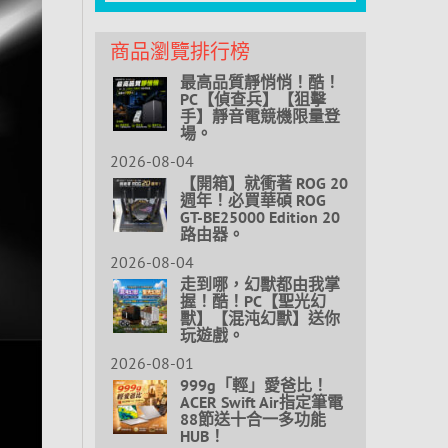
商品瀏覽排行榜
最高品質靜悄悄！酷！
PC【偵查兵】【狙擊
手】靜音電競機限量登
場。
2026-08-04
【開箱】就衝著 ROG 20
週年！必買華碩 ROG
GT-BE25000 Edition 20
路由器。
2026-08-04
走到哪，幻獸都由我掌
握！酷！PC【聖光幻
獸】【混沌幻獸】送你
玩遊戲。
2026-08-01
999g「輕」愛爸比！
ACER Swift Air指定筆電
88節送十合一多功能
HUB！