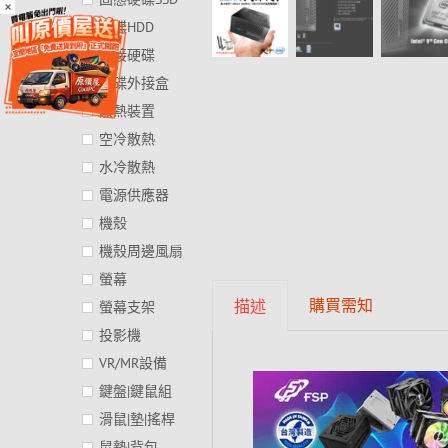
×
硬碟HDD
外接硬碟
硬碟外接盒
散熱裝置
空冷散熱
水冷散熱
電源供應器
機殼
機殼周邊風扇
螢幕
購買需知
描述
螢幕支架
投影機
VR/MR設備
鍵盤|鍵鼠組
滑鼠|墊|搖桿
鼠墊|背包