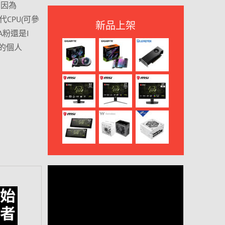
，因為
9代CPU(可參
新品上架
A粉還是I
的個人