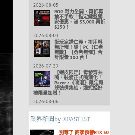
2026-08-05
ROG 戰力全開，再折再
抽不手軟！指定鍵盤獨
家優惠、滿 $3,000 再折
$250！
2026-08-03
挺玩家講仁義，拚用料
無所懼！酷！PC【仁者
無敵】【勇者無懼】合
計限量 100 台！
2026-07-29
【蝦皮限定】毒發齊共
鳴，裝備正式鳴潮化！
Razer ×《鳴潮》限定電
競裝備集結，達妮婭好
禮限量加贈！
2026-08-06
業界新聞by XFASTEST
別等了 商家預警RTX 50