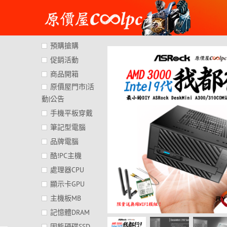
Skip
to
content
預購搶購
促銷活動
商品開箱
原價屋門市|活
動|公告
手機平板穿戴
筆記型電腦
品牌電腦
酷!PC主機
處理器CPU
顯示卡GPU
主機板MB
記憶體DRAM
固態硬碟SSD