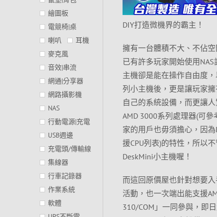
繪圖板
DIY打造微機界的霸主！
電競椅|桌
喇叭
耳機
擁有一台體積不大、不佔空
麥克風
已有許多玩家開始使用NA
音效|串流
主機卻是能在操作自由度，以
網通|分享器
列小主機後，更是讓玩家擁
網路攝影機
自己的系統設備，而更讓人驚喜的
NAS
AMD 3000系列處理器(
行動電源|充電
家的用戶也毋須擔心，因為Desk
USB週邊
援CPU列表)的特性，所以
充電頭/傳輸線
DeskMini小主機喔！
集線器
行車記錄器
而這回原價屋也針對想要入手卻
作業系統
活動，也一次端出能支援AMD或I
軟體
310/COM」一同參與，即日起
UPS不斷電