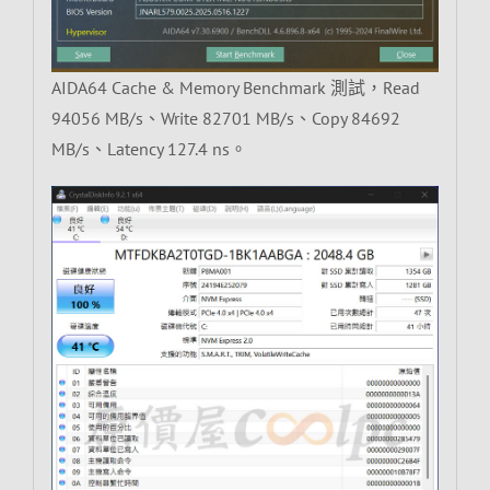
AIDA64 Cache & Memory Benchmark 測試，Read
94056 MB/s、Write 82701 MB/s、Copy 84692
MB/s、Latency 127.4 ns。