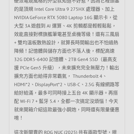
硬派電競風格的外型就知道不好惹，因為它裡頭塞
的是頂規 Intel Core Ultra 9 275HX 處理器、加上
NVIDIA GeForce RTX 5080 Laptop 16G 顯示卡，從
大型 3A 遊戲到 AI 運算、4K 剪輯都是輕輕鬆鬆，
效能直接對標旗艦筆電甚至桌機等級！還有三風扇
+ 雙均溫板散熱設計，就算長時間輸出也不怕過熱
降頻！記憶體與儲存方面也不落人後，標配高速
32G DDR5-6400 記憶體、2TB Gen4 SSD（最高支
援 PCIe Gen5 升級），未來擴充完全無壓力！輸出
擴充方面也給得非常霸氣， Thunderbolt 4、
HDMI*2、DisplayPort*2、USB-C、2.5G 有線網路等
給好給滿，最多可同時接上五台 4K 顯示器。再搭
配 Wi-Fi 7 + 藍牙 5.4，全都一次搞定沒煩惱！今天
就來開箱介紹這款最強小鋼炮，同時還有限量優惠
唷！
這次新開賣的 ROG NUC (2025) 共有兩款型號，規