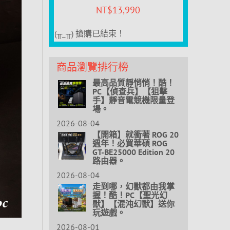
NT$
13,990
(╥_╥) 搶購已結束！
商品瀏覽排行榜
最高品質靜悄悄！酷！
PC【偵查兵】【狙擊
手】靜音電競機限量登
場。
2026-08-04
【開箱】就衝著 ROG 20
週年！必買華碩 ROG
GT-BE25000 Edition 20
路由器。
2026-08-04
走到哪，幻獸都由我掌
握！酷！PC【聖光幻
獸】【混沌幻獸】送你
玩遊戲。
2026-08-01