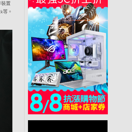
存裝置
ack等。