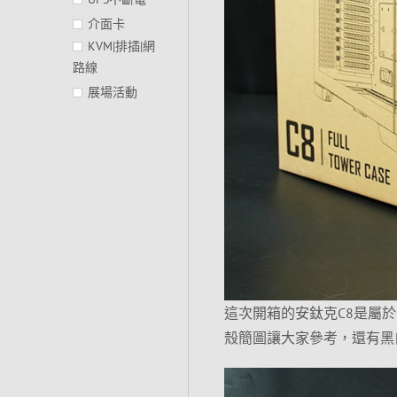
介面卡
KVM|排插|網
路線
展場活動
這次開箱的安鈦克C8是屬於C
殼簡圖讓大家參考，還有黑