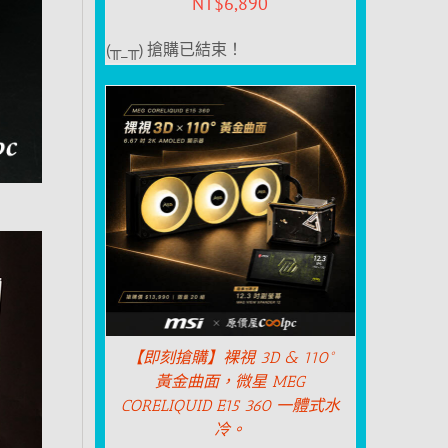
NT$
6,890
(╥_╥) 搶購已結束！
【即刻搶購】裸視 3D & 110°
黃金曲面，微星 MEG
CORELIQUID E15 360 一體式水
冷。