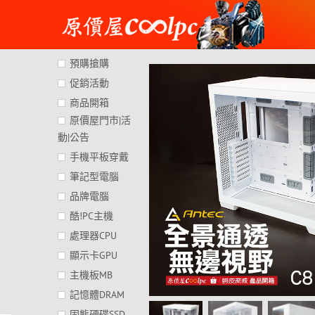
Skip
to
content
預購搶購
促銷活動
商品開箱
原價屋門市|活
動|公告
手機平板穿戴
筆記型電腦
品牌電腦
酷!PC主機
處理器CPU
顯示卡GPU
主機板MB
記憶體DRAM
固態硬碟SSD