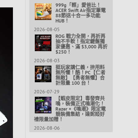
999g「輕」愛爸比！
ACER Swift Air指定筆電
88節送十合一多功能
HUB！
2026-08-05
ROG 戰力全開，再折再
抽不手軟！指定鍵盤獨
家優惠、滿 $3,000 再折
$250！
2026-08-03
挺玩家講仁義，拚用料
無所懼！酷！PC【仁者
無敵】【勇者無懼】合
計限量 100 台！
2026-07-29
【蝦皮限定】毒發齊共
鳴，裝備正式鳴潮化！
Razer ×《鳴潮》限定電
競裝備集結，達妮婭好
禮限量加贈！
2026-08-06