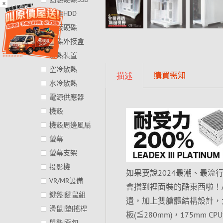
×
硬碟HDD
外接硬碟
硬碟外接盒
散熱裝置
空冷散熱
購買需知
描述
水冷散熱
電源供應器
機殼
機殼周邊風扇
螢幕
螢幕支架
投影機
如果要說2024最潮、最
VR/MR設備
會擋到裡面裝的酷東西啦！A
鍵盤|鍵鼠組
遺，加上雙艙體結構設計，
滑鼠|墊|搖桿
板(≦280mm)，175mm
鼠墊|背包