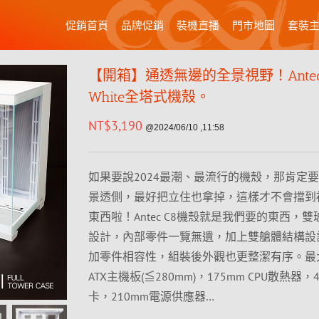
促銷首頁
品牌促銷
裝機直播
門市地圖
套裝
【開箱】通透無邊的全景視野！Antec
White全塔式機殼。
NT$
3,190
@2024/06/10 ,11:58
如果要說2024最潮、最流行的機殼，那肯定
景透側，最好把立住也拿掉，這樣才不會擋到
東西啦！Antec C8機殼就是我們要的東西，
設計，內部零件一覽無遺，加上雙艙體結構設
加零件相容性，組裝後外觀也更整潔有序。最大
ATX主機板(≦280mm)，175mm CPU散熱器，
卡，210mm電源供應器…