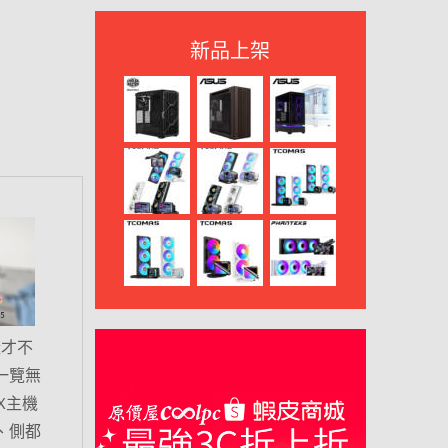
新品上架
樣才不
一覽無
X主機
下、側都