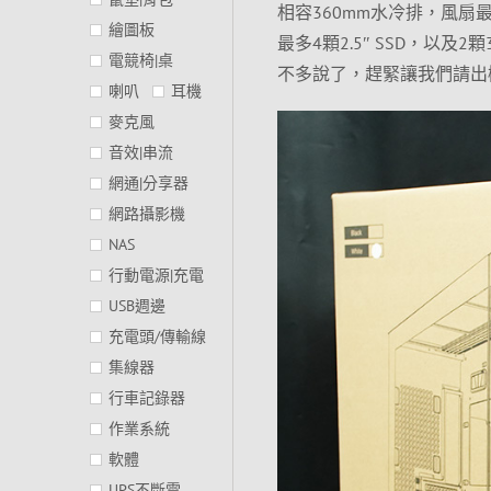
相容360mm水冷排，風
繪圖板
最多4顆2.5″ SSD，以及2顆3.5
電競椅|桌
不多說了，趕緊讓我們請出
喇叭
耳機
麥克風
音效|串流
網通|分享器
網路攝影機
NAS
行動電源|充電
USB週邊
充電頭/傳輸線
集線器
行車記錄器
作業系統
軟體
UPS不斷電