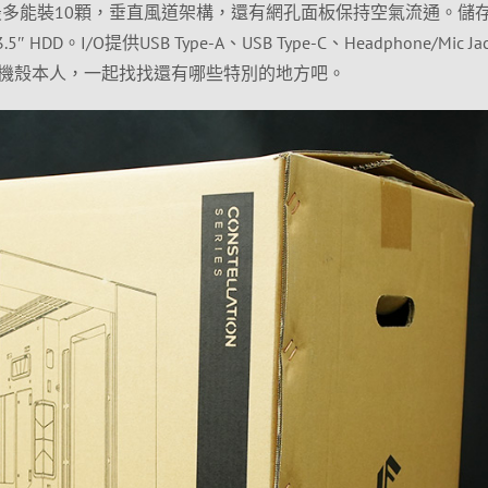
扇最多能裝10顆，垂直風道架構，還有網孔面板保持空氣流通。儲
″ HDD。I/O提供USB Type-A、USB Type-C、Headphone/Mic J
機殼本人，一起找找還有哪些特別的地方吧。