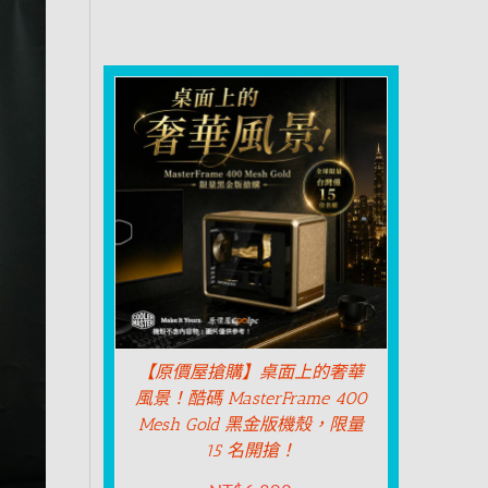
【原價屋搶購】桌面上的奢華
風景！酷碼 MasterFrame 400
Mesh Gold 黑金版機殼，限量
15 名開搶！