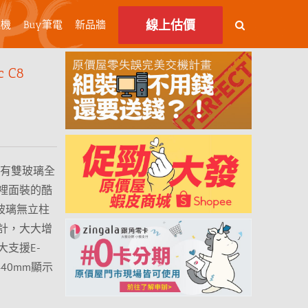
線上估價
主機
Buy筆電
新品牆
 C8
要有雙玻璃全
裡面裝的酷
雙玻璃無立柱
計，大大增
支援E-
440mm顯示