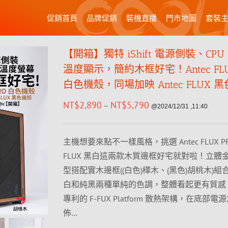
促銷首頁
品牌促銷
裝機直播
門市地圖
套裝
【開箱】獨特 iShift 電源側裝、CPU /
溫度顯示，簡約木框好宅！Antec FLU
白色機殼，同場加映 Antec FLUX 
NT$
2,890
NT$
5,790
–
@2024/12/31 ,11:40
主機想要來點不一樣風格，挑選 Antec FLUX PRO 
FLUX 黑白這兩款木質邊框好宅就對啦！立體
型搭配實木邊框((白色)樺木、(黑色)胡桃木)
白和純黑兩種單純的色調，整體看起更有質感
專利的 F-FUX Platform 散熱架構，在底部
佈…