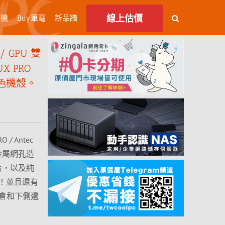
線上估價
主機
Buy筆電
新品牆
 GPU 雙
X PRO
黑色機殼。
/ Antec
金屬網孔造
組合，以及純
！並且還有
電源倉和下側遍