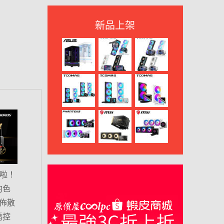
新品上架
對啦！
的色
遍佈散
扇控