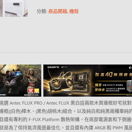
分類:
商品開箱
,
機殼
ntec FLUX PRO / Antec FLUX 黑白這兩款木質邊框好宅就
框((白色)樺木、(黑色)胡桃木)組合，以及純白和純黑兩種單純
有專利的 F-FUX Platform 散熱架構，在底部電源倉和下側
是為了保持氣流風道最佳化，並且還有內建 ARGB 和 PWM 風