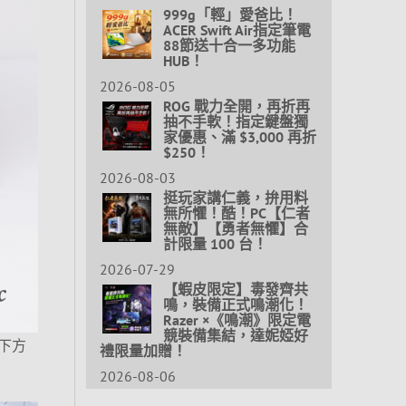
999g「輕」愛爸比！
ACER Swift Air指定筆電
88節送十合一多功能
HUB！
2026-08-05
ROG 戰力全開，再折再
抽不手軟！指定鍵盤獨
家優惠、滿 $3,000 再折
$250！
2026-08-03
挺玩家講仁義，拚用料
無所懼！酷！PC【仁者
無敵】【勇者無懼】合
計限量 100 台！
2026-07-29
【蝦皮限定】毒發齊共
鳴，裝備正式鳴潮化！
Razer ×《鳴潮》限定電
競裝備集結，達妮婭好
下方
禮限量加贈！
2026-08-06