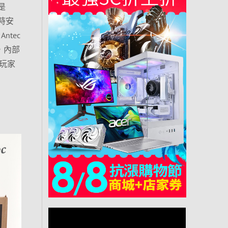
是
同時安
ntec
，內部
戲玩家