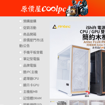
Skip
to
content
預購搶購
促銷活動
商品開箱
原價屋門市|活
動|公告
手機平板穿戴
筆記型電腦
品牌電腦
酷!PC主機
處理器CPU
顯示卡GPU
主機板MB
記憶體DRAM
固態硬碟SSD