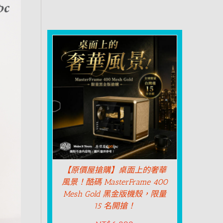
【原價屋搶購】桌面上的奢華
風景！酷碼 MasterFrame 400
Mesh Gold 黑金版機殼，限量
15 名開搶！