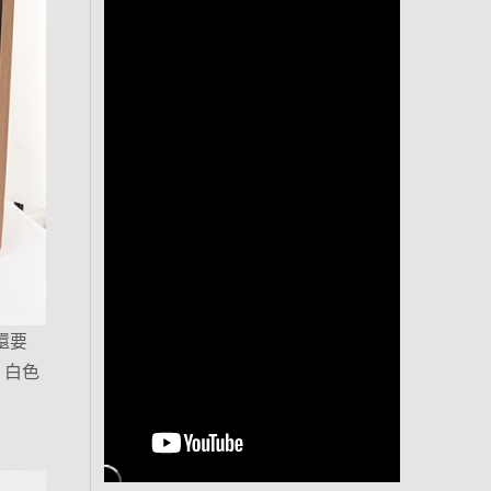
 還要
 白色