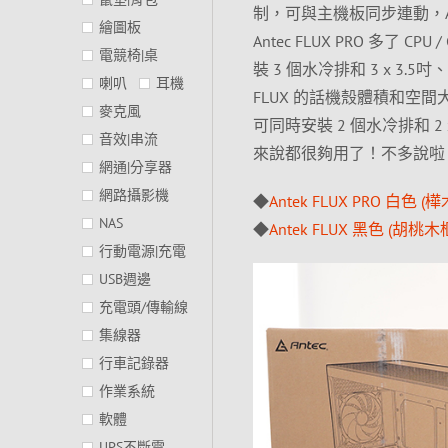
制，可與主機板同步連動，Ante
繪圖板
Antec FLUX PRO 多了
電競椅|桌
裝 3 個水冷排和 3 x 3.
喇叭
耳機
FLUX 的話機殼體積和空
麥克風
可同時安裝 2 個水冷排和 2
音效|串流
來說都很夠用了！不多說啦
網通|分享器
網路攝影機
◆
Antek FLUX PRO 白
NAS
◆
Antek FLUX 黑色 (胡
行動電源|充電
USB週邊
充電頭/傳輸線
集線器
行車記錄器
作業系統
軟體
UPS不斷電