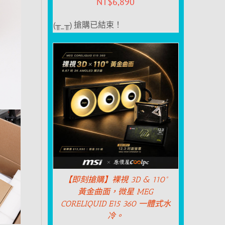
NT$
6,890
(╥_╥) 搶購已結束！
【即刻搶購】裸視 3D & 110°
黃金曲面，微星 MEG
CORELIQUID E15 360 一體式水
冷。