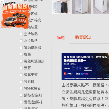
×
硬碟HDD
外接硬碟
硬碟外接盒
散熱裝置
空冷散熱
購買需知
描述
水冷散熱
電源供應器
機殼
機殼周邊風扇
螢幕
螢幕支架
投影機
主機想要來點不一樣風格，挑選 A
VR/MR設備
立體金屬網孔造型搭配實木邊
鍵盤|鍵鼠組
調，整體看起更有質感！並且還
滑鼠|墊|搖桿
熱進氣口，多向的通風設計就
鼠墊|背包