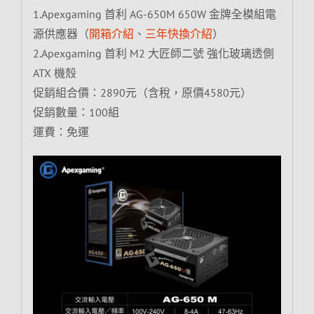
1.Apexgaming 首利 AG-650M 650W 金牌全模組電
源供應器（
開箱介紹
、
三年快換介紹
）
2.Apexgaming 首利 M2 大匠師二號 強化玻璃透側
ATX 機殼
促銷組合價：2890元（含稅，原價4580元）
促銷數量：100組
運費：免運