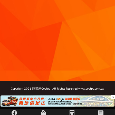
Copyright 2021 原價屋Coolpc | All Rights Reserved
www.coolpc.com.tw
×
Facebook
Instagram
YouTube
Twitter
Email: