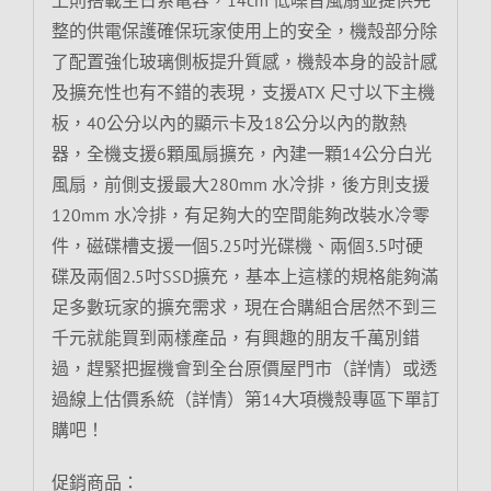
整的供電保護確保玩家使用上的安全，機殼部分除
了配置強化玻璃側板提升質感，機殼本身的設計感
及擴充性也有不錯的表現，支援ATX 尺寸以下主機
板，40公分以內的顯示卡及18公分以內的散熱
器，全機支援6顆風扇擴充，內建一顆14公分白光
風扇，前側支援最大280mm 水冷排，後方則支援
120mm 水冷排，有足夠大的空間能夠改裝水冷零
件，磁碟槽支援一個5.25吋光碟機、兩個3.5吋硬
碟及兩個2.5吋SSD擴充，基本上這樣的規格能夠滿
足多數玩家的擴充需求，現在合購組合居然不到三
千元就能買到兩樣產品，有興趣的朋友千萬別錯
過，趕緊把握機會到全台原價屋門市（詳情）或透
過線上估價系統（詳情）第14大項機殼專區下單訂
購吧！
促銷商品：