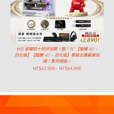
MSI 星耀四十好評加開！酷！PC 【龍耀 40 –
白化版】【龍騰 40 – 白化版】套裝主機最後加
碼！售完絕版。
NT$
62,900
NT$
64,900
–