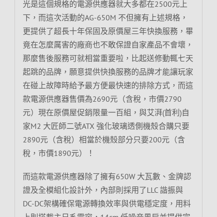
光是這個規格的電源供應器就大多都在2500元上
下，而這次活動的AG-650M 不但擁有上述規格，
更提供了超長十年保固及原價屋三年快換服務，畢
竟在怎麼厲害的廠商也不敢保證自家產品不會壞，
那麼售後服務可就相當重要啦，比起送修動輒七天
起跳的品牌，願意提供快換服務的品牌才能讓玩家
在碰上故障時給予最方便最快速的排除方式，而這
款電源供應器售價為2690元（含稅，市價2790
元）現在原價屋促銷限量一百組，與艾湃(首利)自
家M2 大匠師二號ATX 強化玻璃透側機殼合購只要
2890元（含稅）相當於機殼部分只要200元（含
稅，市價1890元）！
而這款電源供應器除了擁有650W 大瓦數、金牌認
證及全模組化設計外，內部則採用了LLC 諧振與
DC-DC架構確保電源轉換效率與供電穩定度，用料
上則搭載主日系電容，14cm 低噪音風扇並提供完