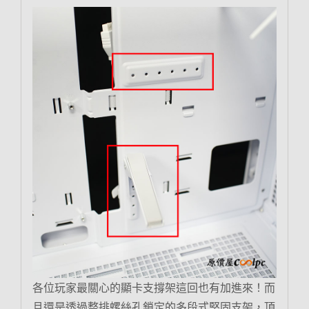
各位玩家最關心的顯卡支撐架這回也有加進來！而
且還是透過整排螺絲孔鎖定的多段式堅固支架，頂