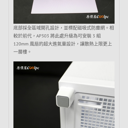
底部採全區域開孔設計，並標配磁吸式防塵網。相
較於前代，AP303 將此處升級為可安裝 3 組
120mm 風扇的超大進氣量設計，讓散熱上限更上
一層樓。