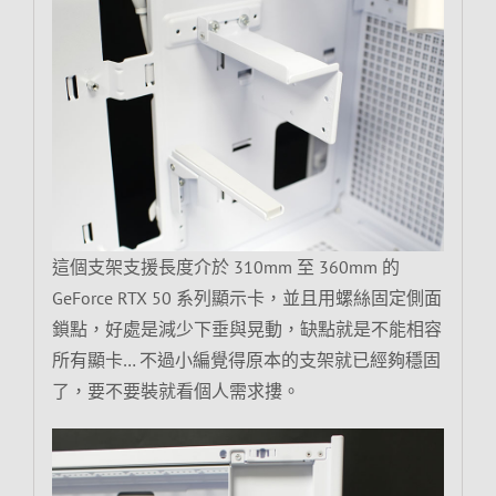
這個支架支援長度介於 310mm 至 360mm 的
GeForce RTX 50 系列顯示卡，並且用螺絲固定側面
鎖點，好處是減少下垂與晃動，缺點就是不能相容
所有顯卡… 不過小編覺得原本的支架就已經夠穩固
了，要不要裝就看個人需求摟。