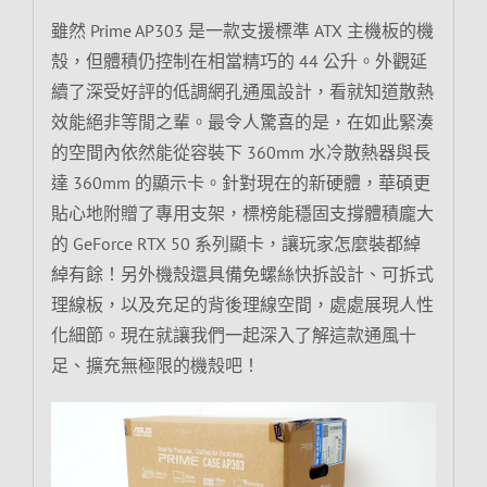
雖然 Prime AP303 是一款支援標準 ATX 主機板的機
殼，但體積仍控制在相當精巧的 44 公升。外觀延
續了深受好評的低調網孔通風設計，看就知道散熱
效能絕非等閒之輩。最令人驚喜的是，在如此緊湊
的空間內依然能從容裝下 360mm 水冷散熱器與長
達 360mm 的顯示卡。針對現在的新硬體，華碩更
貼心地附贈了專用支架，標榜能穩固支撐體積龐大
的 GeForce RTX 50 系列顯卡，讓玩家怎麼裝都綽
綽有餘！另外機殼還具備免螺絲快拆設計、可拆式
理線板，以及充足的背後理線空間，處處展現人性
化細節。現在就讓我們一起深入了解這款通風十
足、擴充無極限的機殼吧！