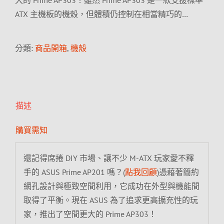
大的 Prime AP303！雖然 Prime AP303 是一款支援標準
ATX 主機板的機殼，但體積仍控制在相當精巧的…
分類:
商品開箱
,
機殼
描述
購買需知
還記得席捲 DIY 市場、讓不少 M-ATX 玩家愛不釋
手的 ASUS Prime AP201 嗎？(
點我回顧
)憑藉著簡約
網孔設計與極致空間利用，它成功在外型與機能間
取得了平衡。現在 ASUS 為了追求更高擴充性的玩
家，推出了空間更大的 Prime AP303！