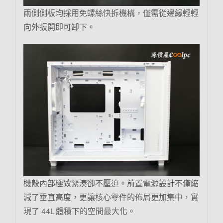
兩側側板均採用免螺絲快拆機構，僅需從邊緣輕輕
向外扳開即可卸下。
機殼內部極致緊湊卻不壓迫。前置電源設計不僅縮
減了垂直高度，更讓核心零件的佈局更加集中，實
現了 44L 體積下的空間最大化。