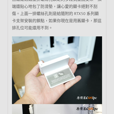
端還貼心地包了防滑墊，讓心愛的顯卡絕對不刮
傷。上面一排螺絲孔則是給隨附的 RTX50 系列顯
卡支架安裝的鎖點，如果你現在是用舊顯卡，那這
排孔位可能還用不到。