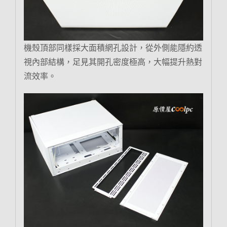
機殼頂部同樣採大面積網孔設計，從外側能隱約透
視內部結構，足見其開孔密度極高，大幅提升熱對
流效率。