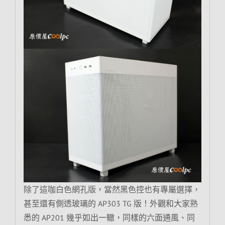
除了這咖白色網孔版，當然黑色控也有專屬選擇，
甚至還有側透玻璃的 AP303 TG 版！外觀和大家熟
悉的 AP201 幾乎如出一轍，同樣的六面通風、同