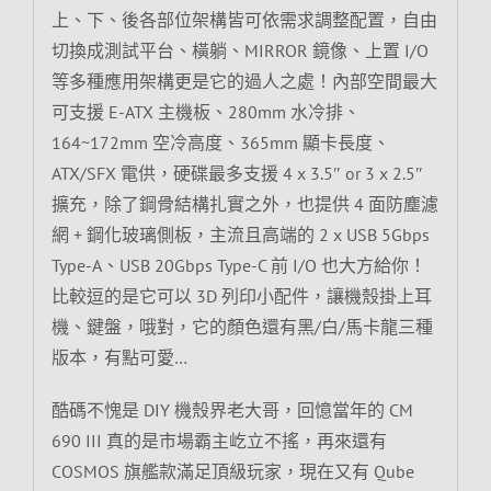
上、下、後各部位架構皆可依需求調整配置，自由
切換成測試平台、橫躺、MIRROR 鏡像、上置 I/O
等多種應用架構更是它的過人之處！內部空間最大
可支援 E-ATX 主機板、280mm 水冷排、
164~172mm 空冷高度、365mm 顯卡長度、
ATX/SFX 電供，硬碟最多支援 4 x 3.5″ or 3 x 2.5″
擴充，除了鋼骨結構扎實之外，也提供 4 面防塵濾
網 + 鋼化玻璃側板，主流且高端的 2 x USB 5Gbps
Type-A、USB 20Gbps Type-C 前 I/O 也大方給你！
比較逗的是它可以 3D 列印小配件，讓機殼掛上耳
機、鍵盤，哦對，它的顏色還有黑/白/馬卡龍三種
版本，有點可愛…
酷碼不愧是 DIY 機殼界老大哥，回憶當年的 CM
690 III 真的是市場霸主屹立不搖，再來還有
COSMOS 旗艦款滿足頂級玩家，現在又有 Qube