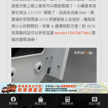
面板也裝上鎖上後就可以開始整線了，小編後來其
實也淘汰 2.5″/3.5″ 硬碟了，因為有自組 NAS，需
要儲存空間透過 iSCSI 把硬碟掛上去就好，機殼就
想小小的輕輕的，保養 & 搬運相對方便！對 iSCSI
有興趣的話可以參考這篇
Asustor FS6706T NAS
開
箱的實際演練！
×