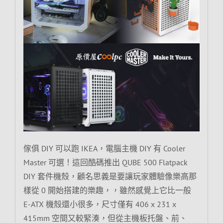
傢俱 DIY 可以跑 IKEA，電腦主機 DIY 有 Cooler
Master 可選！這回酷碼推出 QUBE 500 Flatpack
DIY 套件機殼，顧名思義是要讓玩家體驗像樂高那
樣從 0 開始搭建的樂趣，，雖然感覺上它比一般
E-ATX 機殼還小很多，尺寸僅有 406 x 231 x
415mm 空間又較緊湊，但從主機板托盤、前、