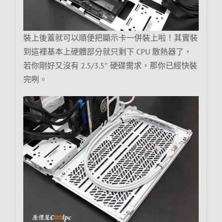
裝上後蓋就可以順便把顯示卡一併裝上啦！其實裝
到這裡基本上硬體部分就只剩下 CPU 散熱器了，
若你剛好又沒有 2.5/3.5″ 硬碟需求，那你已經快裝
完咧。