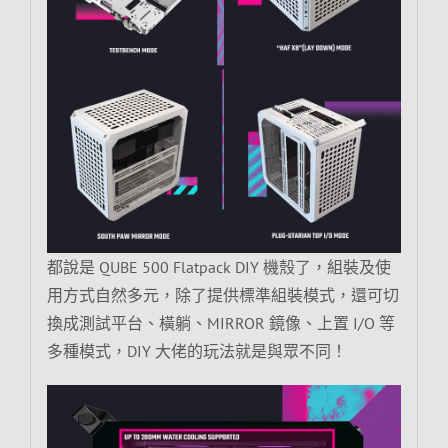
都說是 QUBE 500 Flatpack DIY 機殼了，組裝及使
用方式自然多元，除了提供標準組裝模式，還可切
換成測試平台、橫躺、MIRROR 鏡像、上置 I/O 等
多種模式，DIY 大佬的玩法就是與眾不同！