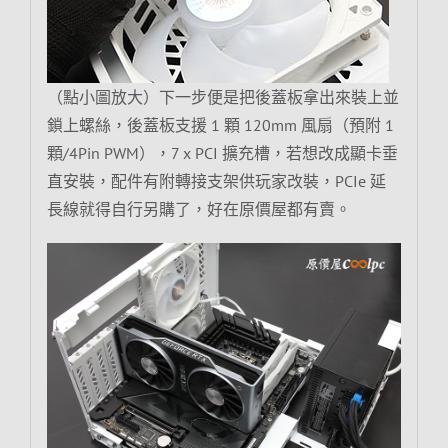
（點小圖放大）下一步便是把後蓋板拿出來裝上並
鎖上螺絲，後蓋板支援 1 顆 120mm 風扇（預附 1
顆/4Pin PWM），7 x PCI 擴充槽，若想改成顯卡垂
直安裝，配件有附轉接支架供玩家改裝，PCIe 延
長線就得自行另購了，好在原價屋都有賣。