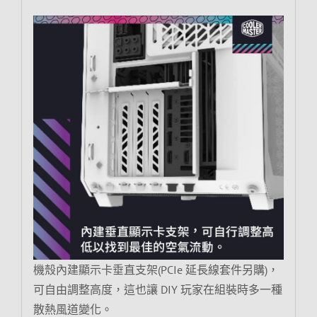
機殼內建顯示卡垂直支架(PCIe 延長線套件另購)，
可自由調整高度，這也讓 DIY 玩家在組裝時多一種
散熱風道變化。