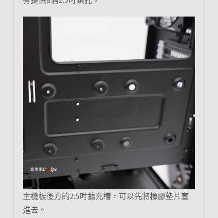
主機板後方的2.5吋擴充槽，可以先將橡膠墊片塞
進去。