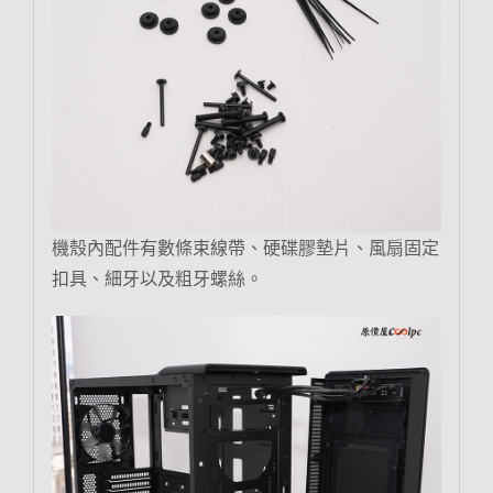
機殼內配件有數條束線帶、硬碟膠墊片、風扇固定
扣具、細牙以及粗牙螺絲。