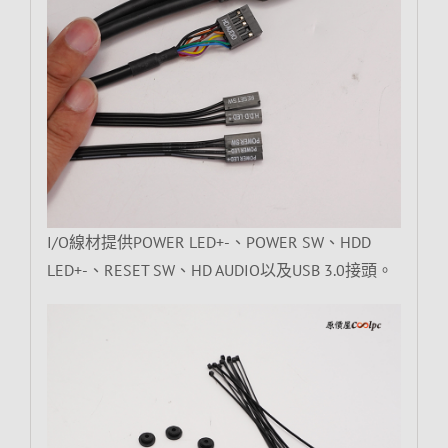
I/O線材提供POWER LED+-、POWER SW、HDD
LED+-、RESET SW、HD AUDIO以及USB 3.0接頭。