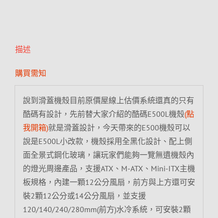
描述
購買需知
說到滑蓋機殼目前原價屋線上估價系統還真的只有
酷碼有設計，先前替大家介紹的酷碼E500L機殼
(點
我開箱)
就是滑蓋設計，今天帶來的E500機殼可以
說是E500L小改款，機殼採用全黑化設計、配上側
面全景式鋼化玻璃，讓玩家們能夠一覽無遺機殼內
的燈光周邊產品，支援ATX、M-ATX、Mini-ITX主機
板規格，內建一顆12公分風扇，前方與上方還可安
裝2顆12公分或14公分風扇，並支援
120/140/240/280mm(前方)水冷系統，可安裝2顆