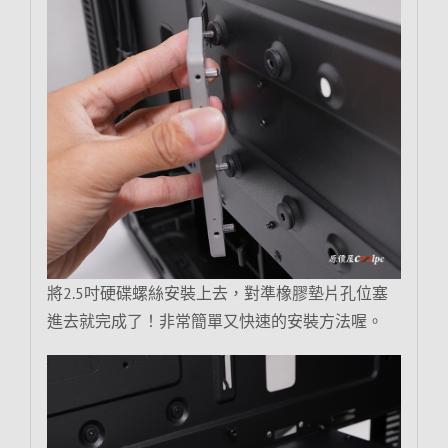
將2.5吋硬碟螺絲安裝上去，對準橡膠墊片孔位塞
進去就完成了！非常簡單又快速的安裝方法喔。