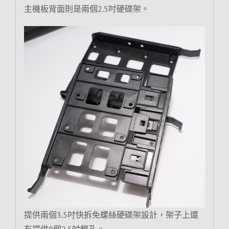
主機板背面則是兩個2.5吋硬碟架。
提供兩個3.5吋快拆免螺絲硬碟架設計，架子上還
有提供8個2.5吋鎖孔。