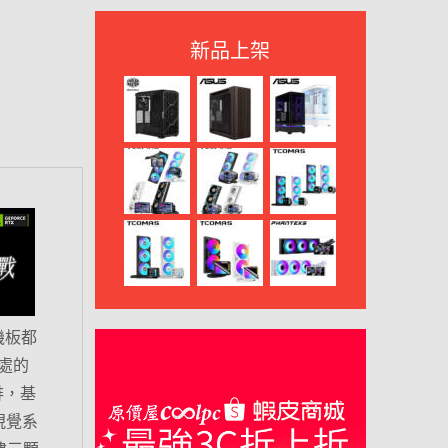
新品上架
機板都
處的
排，基
視覺系