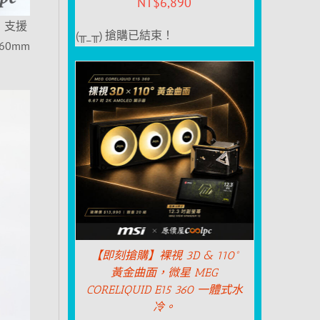
NT$
6,890
m，支援
(╥_╥) 搶購已結束！
60mm
【即刻搶購】裸視 3D & 110°
黃金曲面，微星 MEG
CORELIQUID E15 360 一體式水
冷。