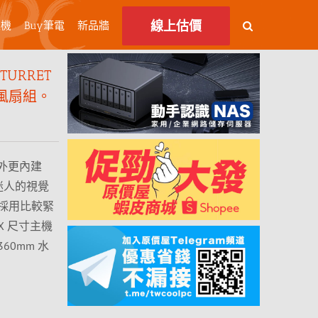
線上估價
主機
Buy筆電
新品牆
URRET
 三風扇組。
側外更內建
迷人的視覺
採用比較緊
X 尺寸主機
60mm 水