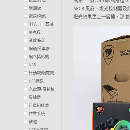
風格，而若想加裝風扇這次也同步
繪圖板
ARGB 風扇、燈光控制
電競椅|桌
燈光效果更上一層樓，那麼
喇叭
耳機
麥克風
音效|串流
網通|分享器
網路攝影機
NAS
行動電源|充電
USB週邊
充電頭/傳輸線
集線器
行車記錄器
作業系統
軟體
UPS不斷電