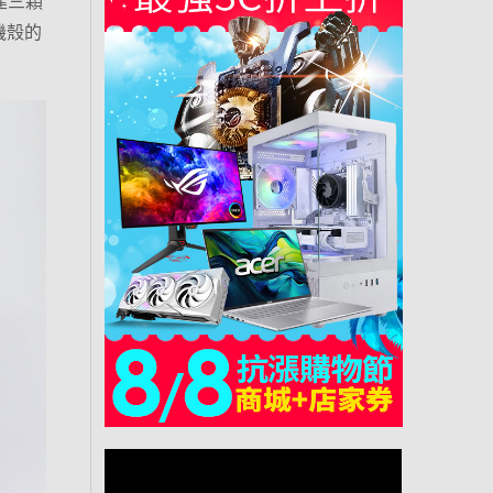
內建三顆
機殼的