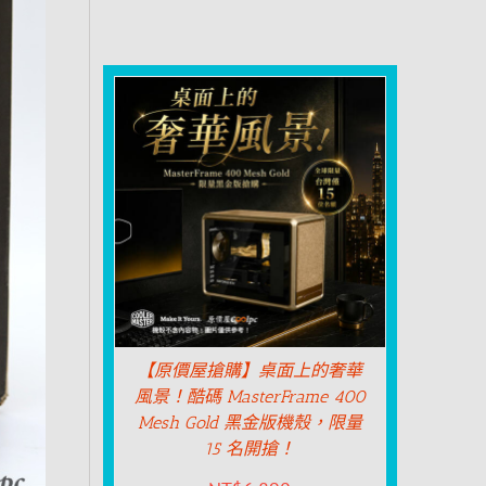
【原價屋搶購】桌面上的奢華
風景！酷碼 MasterFrame 400
Mesh Gold 黑金版機殼，限量
15 名開搶！