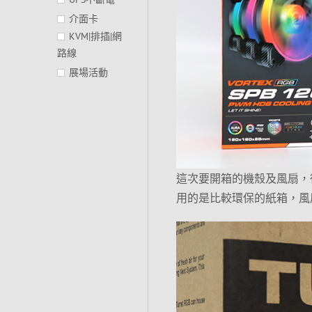
介面卡
KVM|排插|網
路線
展場活動
這次要開箱的機殼及風扇，
用的是比較環保的紙箱，風