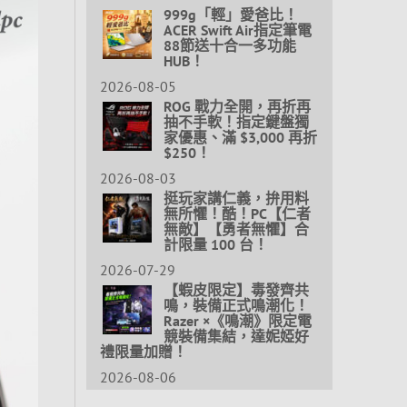
999g「輕」愛爸比！
ACER Swift Air指定筆電
88節送十合一多功能
HUB！
2026-08-05
ROG 戰力全開，再折再
抽不手軟！指定鍵盤獨
家優惠、滿 $3,000 再折
$250！
2026-08-03
挺玩家講仁義，拚用料
無所懼！酷！PC【仁者
無敵】【勇者無懼】合
計限量 100 台！
2026-07-29
【蝦皮限定】毒發齊共
鳴，裝備正式鳴潮化！
Razer ×《鳴潮》限定電
競裝備集結，達妮婭好
禮限量加贈！
2026-08-06