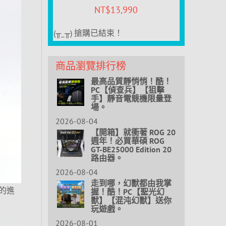
NT$
13,990
(╥_╥) 搶購已結束！
商品瀏覽排行榜
最高品質靜悄悄！酷！
PC【偵查兵】【狙擊
手】靜音電競機限量登
場。
2026-08-04
【開箱】就衝著 ROG 20
週年！必買華碩 ROG
GT-BE25000 Edition 20
路由器。
2026-08-04
走到哪，幻獸都由我掌
的進
握！酷！PC【聖光幻
獸】【混沌幻獸】送你
玩遊戲。
2026-08-01