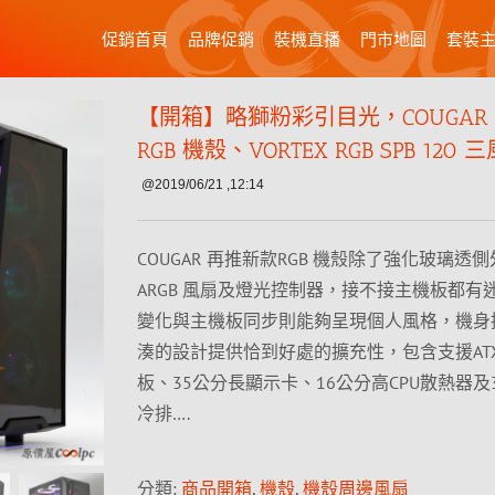
促銷首頁
品牌促銷
裝機直播
門市地圖
套裝
【開箱】略獅粉彩引目光，COUGAR T
RGB 機殼、VORTEX RGB SPB 120
@2019/06/21 ,12:14
COUGAR 再推新款RGB 機殼除了強化玻璃透
ARGB 風扇及燈光控制器，接不接主機板都有
變化與主機板同步則能夠呈現個人風格，機身
湊的設計提供恰到好處的擴充性，包含支援AT
板、35公分長顯示卡、16公分高CPU散熱器及3
冷排….
分類:
商品開箱
,
機殼
,
機殼周邊風扇