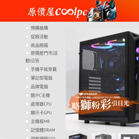
Skip
to
content
預購搶購
促銷活動
商品開箱
原價屋門市|活
動|公告
手機平板穿戴
筆記型電腦
品牌電腦
酷!PC主機
處理器CPU
顯示卡GPU
主機板MB
記憶體DRAM
固態硬碟SSD