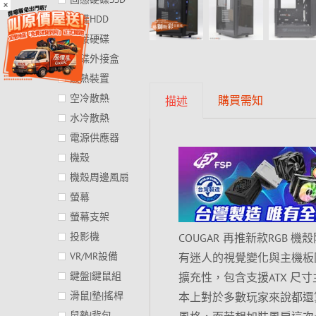
×
硬碟HDD
外接硬碟
硬碟外接盒
散熱裝置
空冷散熱
購買需知
描述
水冷散熱
電源供應器
機殼
機殼周邊風扇
螢幕
螢幕支架
投影機
COUGAR 再推新款RGB
VR/MR設備
有迷人的視覺變化與主機板
鍵盤|鍵鼠組
擴充性，包含支援ATX 尺寸
滑鼠|墊|搖桿
本上對於多數玩家來說都還
鼠墊|背包