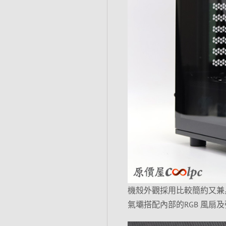
機殼外觀採用比較簡約又兼
氣壩搭配內部的RGB 風