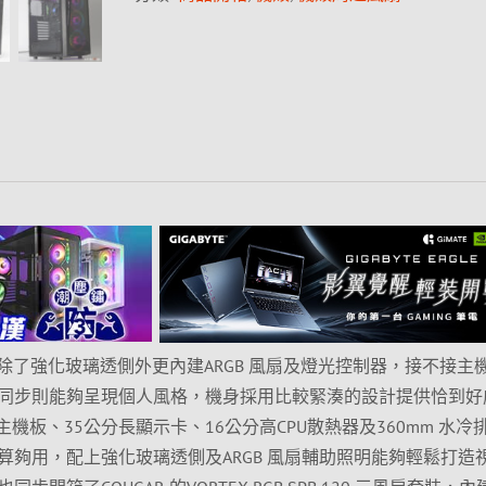
 機殼除了強化玻璃透側外更內建ARGB 風扇及燈光控制器，接不接主
同步則能夠呈現個人風格，機身採用比較緊湊的設計提供恰到好
主機板、35公分長顯示卡、16公分高CPU散熱器及360mm 水冷
算夠用，配上強化玻璃透側及ARGB 風扇輔助照明能夠輕鬆打造