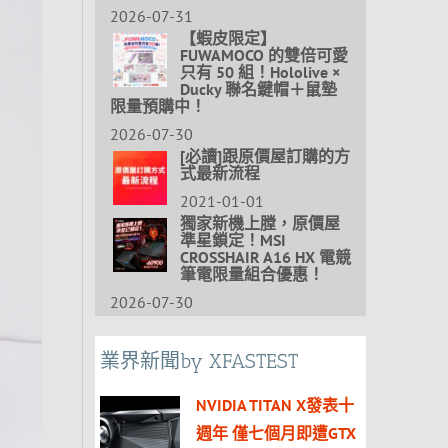
2026-07-31
【蝦皮限定】
FUWAMOCO 的雙倍可愛
只有 50 組！Hololive ×
Ducky 聯名鍵帽＋鼠墊
限量預購中！
2026-07-30
[必讀]跟原價屋訂購的方
式最新流程
2021-01-01
獨家新機上膛，原價屋
準星鎖定！MSI
CROSSHAIR A16 HX 電競
筆電限量組合優惠！
2026-07-30
業界新聞by XFASTEST
NVIDIA TITAN X發表十
週年 僅七個月即遭GTX