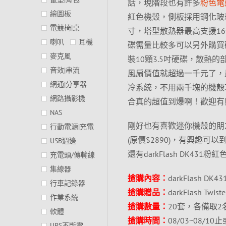
話，現階段也有許多
粉色電
繪圖板
紅色機殼，側板採用鋼化玻
電競椅|桌
寸，塔型散熱器最高支援16
喇叭
耳機
碟需量比較多可以另外購買
麥克風
裝10顆3.5吋硬碟，散熱
音效|串流
風扇價值就超過一千元了，最多
網通|分享器
冷系統，不用兩千塊的機殼
網路攝影機
合真的超值到爆啊！歡迎有
NAS
剛好也有喜歡迷你機殼的朋友，大
行動電源|充電
(原價$2890)，有興趣
USB週邊
還有darkFlash DK4
充電頭/傳輸線
集線器
搶購內容：
darkFlash D
行車記錄器
搶購贈品：
darkFlash Tw
作業系統
搶購數量：
20套，各備取2
軟體
搶購時間：
08/03~08/1
UPS不斷電