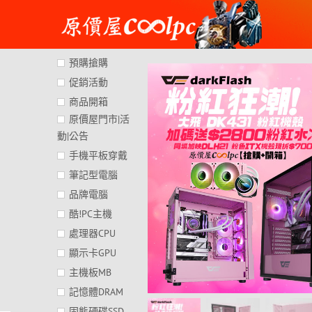
Skip
to
content
預購搶購
促銷活動
商品開箱
原價屋門市|活
動|公告
手機平板穿戴
筆記型電腦
品牌電腦
酷!PC主機
處理器CPU
顯示卡GPU
主機板MB
記憶體DRAM
固態硬碟SSD