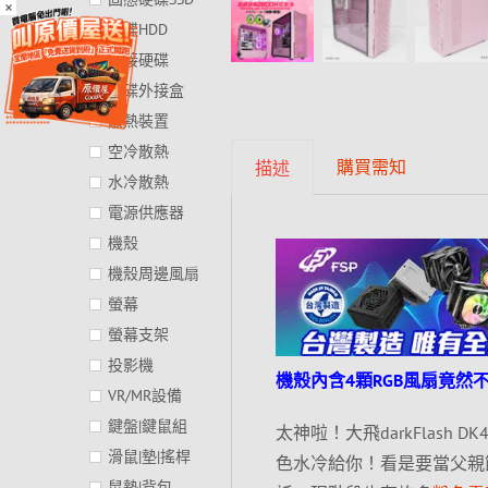
×
硬碟HDD
外接硬碟
硬碟外接盒
散熱裝置
空冷散熱
購買需知
描述
水冷散熱
電源供應器
機殼
機殼周邊風扇
螢幕
螢幕支架
投影機
機殼內含4顆RGB風扇竟
VR/MR設備
鍵盤|鍵鼠組
太神啦！大飛darkFlas
滑鼠|墊|搖桿
色水冷給你！看是要當父親
鼠墊|背包