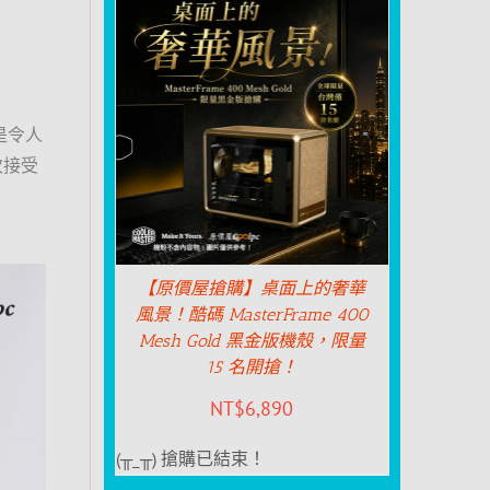
是令人
次接受
【原價屋搶購】桌面上的奢華
風景！酷碼 MasterFrame 400
Mesh Gold 黑金版機殼，限量
15 名開搶！
NT$
6,890
(╥_╥) 搶購已結束！