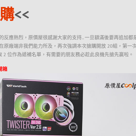
購
<<
的反應熱烈，原價屋很感謝大家的支持.. 一旦額滿後要再追加都
在原廠端非我們能力所及，再次強調本次搶購開放 20組，第一
備取 2 位作為遞補名單，有需要的朋友務必趁此良機先搶先贏啦。
殼開箱