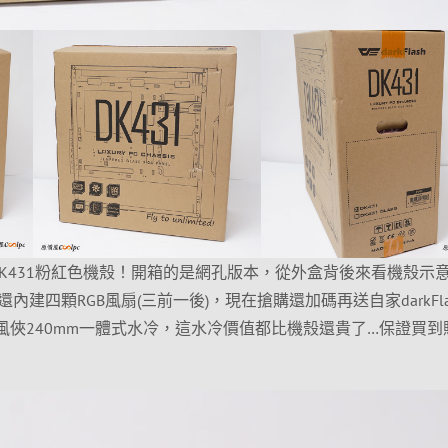
sh DK431粉紅色機殼！開箱的是網孔版本，從外盒背後來看機殼示
建四顆RGB風扇(三前一後)，現在搶購還加碼再送自家darkFla
er2.6 粉 冰風俠240mm一體式水冷，這水冷價值都比機殼還貴了…保證買