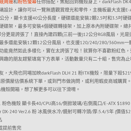
競周邊
和
粉色螢幕
任你搭配，焦點回到機殼身上，darkFlash DK4
璃設計，讓你可以一覽無遺觀賞燈光和零件，主機板最大支援E-A
公分，顯卡支援40公分長度，硬碟還能安裝2顆2.5吋和3.5吋硬
硬碟架，最多可安裝4個硬碟轉接架，加上原本內附硬碟架，總
的部分更是誇張了！直接內建四顆(三前一後)12公分RGB風扇，光是
還能安裝12顆12公分風扇，也支援120/240/280/360mm
功能竟然如此多樣化，實在太誇張了啦！就算你不喜歡粉紅色，
興趣的朋友趕緊填寫下方表單，活動數量只有二十組，售完為止
飛也同場加映darkFlash DLH 21 粉ITX機殼，限量下殺$21
可以到原價屋估價系統下單，或到門市做詢問，或利用蝦皮商城購買
31粉紅色機殼開箱，想了解更多可以往下滑唷。
K431 粉色機殼 顯卡長40/CPU高16/側掀玻璃/右側風口/E-ATX $1890
ister DX-240 Ver2.6 粉 冰風俠水冷/鏡射可轉冷頭/厚:5.4/3年 (價值$2
名
0止或提前售完