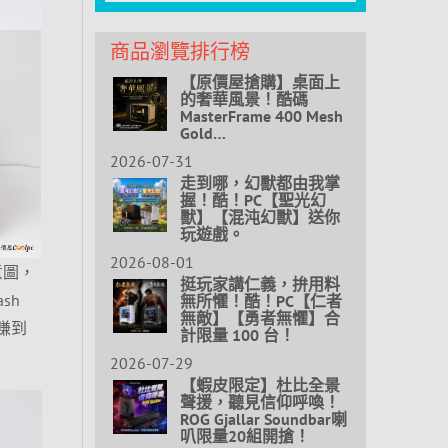
商品瀏覽排行榜
【原價屋搶購】桌面上
的奢華風景！酷碼
MasterFrame 400 Mesh
Gold…
2026-07-31
走到哪，幻獸都由我掌
握！酷！PC【聖光幻
獸】【混沌幻獸】送你
玩遊戲。
2026-08-01
意圖，
挺玩家講仁義，拚用料
sh
無所懼！酷！PC【仁者
無敵】【勇者無懼】合
到賺到
計限量 100 台！
2026-07-29
【蝦皮限定】杜比全景
聲援，聽見信仰呼喚！
ROG Gjallar Soundbar喇
叭限量20組開搶！