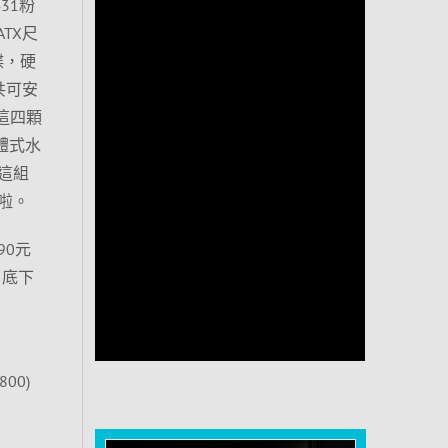
31粉
TX尺
碟，硬
共可安
這四顆
一體式水
這組
啦。
90元
。底下
800)