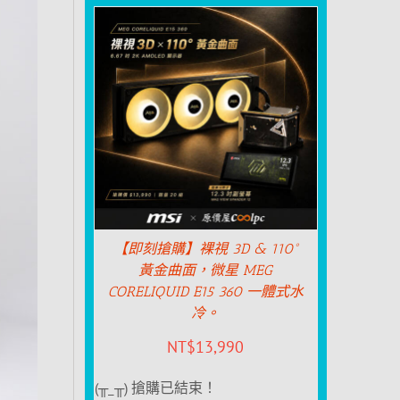
【即刻搶購】裸視 3D & 110°
黃金曲面，微星 MEG
CORELIQUID E15 360 一體式水
冷。
NT$
13,990
(╥_╥) 搶購已結束！