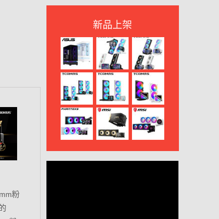
新品上架
0mm粉
的