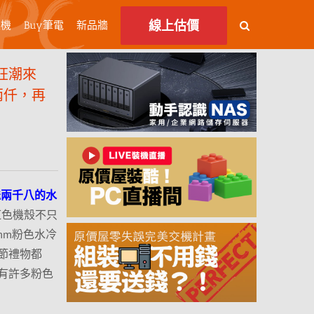
線上估價
主機
Buy筆電
新品牆
狂潮來
用兩仟，再
送兩千八的水
1粉紅色機殼不只
mm粉色水冷
節禮物都
有許多粉色