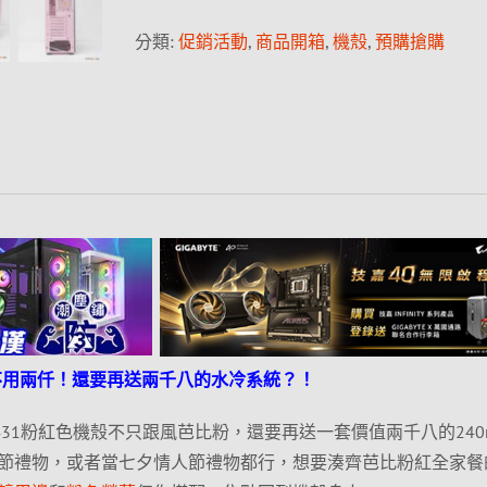
分類:
促銷活動
,
商品開箱
,
機殼
,
預購搶購
然不用兩仟！還要再送兩千八的水冷系統？！
h DK431粉紅色機殼不只跟風芭比粉，還要再送一套價值兩千八的24
節禮物，或者當七夕情人節禮物都行，想要湊齊芭比粉紅全家餐