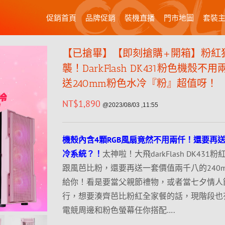
促銷首頁
品牌促銷
裝機直播
門市地圖
套裝
【已搶畢】【即刻搶購+開箱】粉紅
襲！DarkFlash DK431粉色機殼不
送240mm粉色水冷『粉』超值呀！
NT$
1,890
@2023/08/03 ,11:55
機殼內含4顆RGB風扇竟然不用兩仟！還要再
冷系統？！
太神啦！大飛darkFlash DK43
跟風芭比粉，還要再送一套價值兩千八的240
給你！看是要當父親節禮物，或者當七夕情人
行，想要湊齊芭比粉紅全家餐的話，現階段也
電競周邊和粉色螢幕任你搭配….