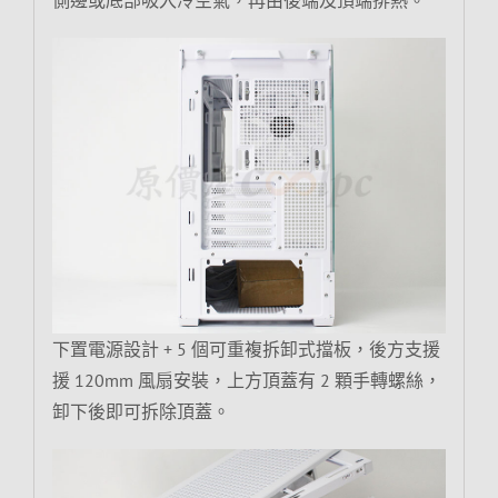
側邊或底部吸入冷空氣，再由後端及頂端排熱。
下置電源設計 + 5 個可重複拆卸式擋板，後方支援
援 120mm 風扇安裝，上方頂蓋有 2 顆手轉螺絲，
卸下後即可拆除頂蓋。