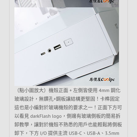
（點小圖放大）機殼正面 + 左側皆使用 4mm 鋼化
玻璃設計，無鑽孔+鋼板讓結構更堅固！卡榫固定
這也是小編對於玻璃機殼的要求之一！正面下方可
以看見 darkFlash logo，側邊有玻璃側板的簡易拆
卸教學，讓對於機殼不熟悉的用戶也能輕鬆將側板
卸下，下方 I/O 提供主流 USB-C、USB-A、3.5mm