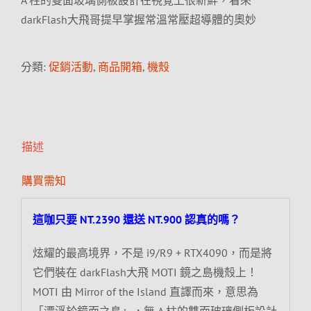
A 柱的雙面玻璃側板設計在視覺上很新鮮，看來
darkFlash大飛哥提早掌握常溫常壓超導體的奧妙
分類:
促銷活動
,
商品開箱
,
機殼
描述
購買需知
這咖只要 NT.2390 還送 NT.900 認真的嗎？
炫耀的最高境界，不是 i9/R9 + RTX4090，而是將
它們裝在 darkFlash大飛 MOTI 鏡之島機殼上！
MOTI 由 Mirror of the Island 直譯而來，意思為
「漂浮於鏡面之島」，無 A 柱的雙面玻璃側板設計