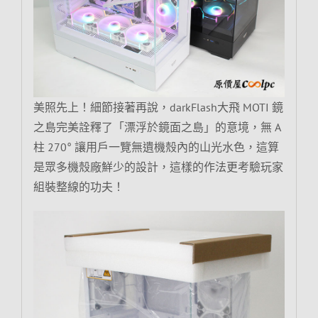
美照先上！細節接著再說，darkFlash大飛 MOTI 鏡
之島完美詮釋了「漂浮於鏡面之島」的意境，無 A
柱 270° 讓用戶一覽無遺機殼內的山光水色，這算
是眾多機殼廠鮮少的設計，這樣的作法更考驗玩家
組裝整線的功夫！