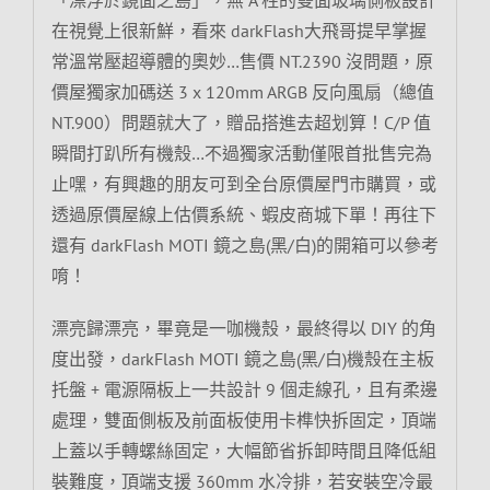
在視覺上很新鮮，看來 darkFlash大飛哥提早掌握
常溫常壓超導體的奧妙…售價 NT.2390 沒問題，原
價屋獨家加碼送 3 x 120mm ARGB 反向風扇（總值
NT.900）問題就大了，贈品搭進去超划算！C/P 值
瞬間打趴所有機殼…不過獨家活動僅限首批售完為
止嘿，有興趣的朋友可到全台原價屋門市購買，或
透過原價屋線上估價系統、蝦皮商城下單！再往下
還有 darkFlash MOTI 鏡之島(黑/白)的開箱可以參考
唷！
漂亮歸漂亮，畢竟是一咖機殼，最終得以 DIY 的角
度出發，darkFlash MOTI 鏡之島(黑/白)機殼在主板
托盤 + 電源隔板上一共設計 9 個走線孔，且有柔邊
處理，雙面側板及前面板使用卡榫快拆固定，頂端
上蓋以手轉螺絲固定，大幅節省拆卸時間且降低組
裝難度，頂端支援 360mm 水冷排，若安裝空冷最