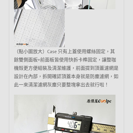
（點小圖放大）Case 只有上蓋使用螺絲固定，其
餘雙側面板+前面板皆使用快拆卡榫固定，讓整咖
機殼更方便組裝及清潔維護，前面提到頂蓋濾網是
設計在內部，拆開確認頂蓋本身就是防塵濾網，如
此一來清潔濾網灰塵只要整塊拿出去就行啦！