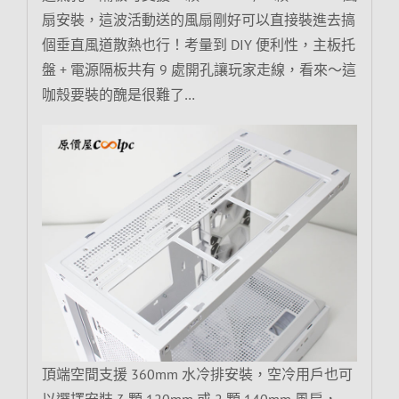
扇安裝，這波活動送的風扇剛好可以直接裝進去搞
個垂直風道散熱也行！考量到 DIY 便利性，主板托
盤 + 電源隔板共有 9 處開孔讓玩家走線，看來～這
咖殼要裝的醜是很難了…
頂端空間支援 360mm 水冷排安裝，空冷用戶也可
以選擇安裝 3 顆 120mm 或 2 顆 140mm 風扇，