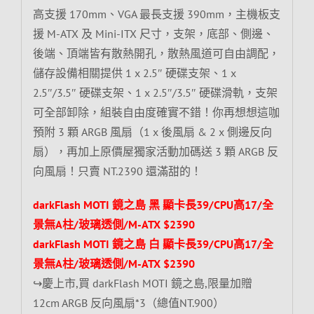
高支援 170mm、VGA 最長支援 390mm，主機板支
援 M-ATX 及 Mini-ITX 尺寸，支架，底部、側邊、
後端、頂端皆有散熱開孔，散熱風道可自由調配，
儲存設備相關提供 1 x 2.5″ 硬碟支架、1 x
2.5″/3.5″ 硬碟支架、1 x 2.5″/3.5″ 硬碟滑軌，支架
可全部卸除，組裝自由度確實不錯！你再想想這咖
預附 3 顆 ARGB 風扇（1 x 後風扇 & 2 x 側邊反向
扇），再加上原價屋獨家活動加碼送 3 顆 ARGB 反
向風扇！只賣 NT.2390 還滿甜的！
darkFlash MOTI 鏡之島 黑 顯卡長39/CPU高17/全
景無A柱/玻璃透側/M-ATX $2390
darkFlash MOTI 鏡之島 白 顯卡長39/CPU高17/全
景無A柱/玻璃透側/M-ATX $2390
↪慶上市,買 darkFlash MOTI 鏡之島,限量加贈
12cm ARGB 反向風扇*3（總值NT.900）