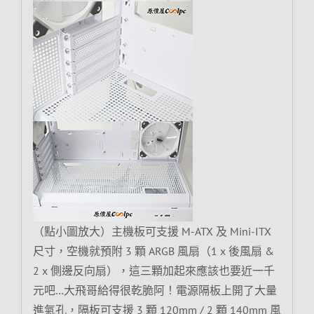
（點小圖放大）主機板可支援 M-ATX 及 Mini-ITX
尺寸，空機就預附 3 顆 ARGB 風扇（1 x 後風扇 &
2 x 側邊反向扇），這三顆加起來應該也要近一千
元吧…大飛哥給得很乾脆阿！電源隔板上開了大量
進氣孔，隔板可支援 3 顆 120mm / 2 顆 140mm 風