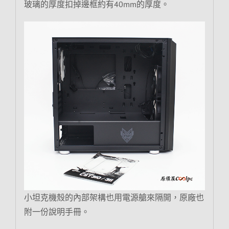
玻璃的厚度扣掉邊框約有40mm的厚度。
小坦克機殼的內部架構也用電源艙來隔開，原廠也
附一份說明手冊。