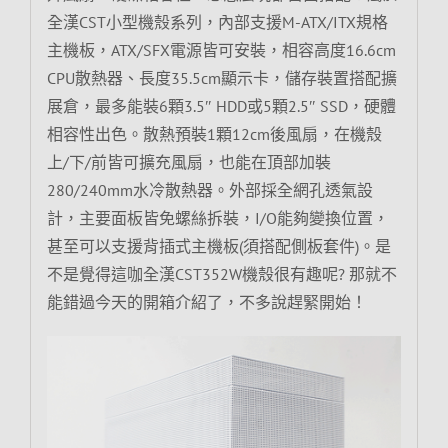
全漢CST小型機殼系列，內部支援M-ATX/ITX規格
主機板，ATX/SFX電源皆可安裝，相容高度16.6cm
CPU散熱器、長度35.5cm顯示卡，儲存裝置搭配擴
展倉，最多能裝6顆3.5″ HDD或5顆2.5″ SSD，硬體
相容性出色。散熱預裝1顆12cm後風扇，在機殼
上/下/前皆可擴充風扇，也能在頂部加裝
280/240mm水冷散熱器。外部採全網孔透氣設
計，主要面板皆免螺絲拆裝，I/O能夠變換位置，
甚至可以支援背插式主機板(須搭配側板套件)。是
不是覺得這咖全漢CST352W機殼很有趣呢? 那就不
能錯過今天的開箱介紹了，不多說趕緊開始！