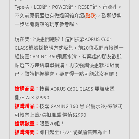
Type-A、LED鍵、POWER鍵、RESET鍵、音源孔。
不久前原價屋也有做過開箱介紹(
點我
)，歡迎想進
一步認識機殼的玩家參考喔。
現在雙12優惠開跑啦！這回技嘉AORUS C601
GLASS機殼採搶購方式販售，前20位我們直接送一
組技嘉GAMING 360飛鷹水冷，有興趣的朋友歡迎
點選下方連結填單搶購，再次強調優惠就20組而
已，敬請把握機會，要是慢一點可能就沒有囉！
搶購商品：
技嘉 AORUS C601 GLASS 雙玻璃透
側/E-ATX $9990
搶購贈品：
技嘉 GAMING 360 黑 飛鷹水冷/磁吸式
可轉向上蓋/滑扣風扇 價值$2990
搶購數量：
限量20組！
搶購時間：
即日起至12/21或提前售完為止！