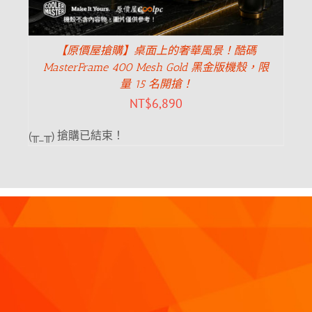
【原價屋搶購】桌面上的奢華風景！酷碼
MasterFrame 400 Mesh Gold 黑金版機殼，限
量 15 名開搶！
NT$
6,890
(╥_╥) 搶購已結束！