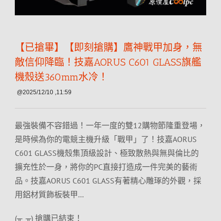
【已搶畢】【即刻搶購】鷹神戰甲加身，無
敵信仰降臨！技嘉AORUS C601 GLASS旗艦
機殼送360mm水冷！
@2025/12/10 ,11:59
最強裝備不容錯過！一年一度的雙12購物節隆重登場，
是時候為你的電競主機升級「戰甲」了！技嘉AORUS
C601 GLASS機殼集頂級設計、極致散熱與無與倫比的
擴充性於一身，將你的PC直接打造成一件完美的藝術
品。技嘉AORUS C601 GLASS有著精心雕琢的外觀，採
用鋁材質飾板裝甲…
(╥_╥) 搶購已結束！