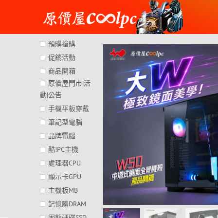
Skip
to
content
預購搶購
促銷活動
商品開箱
原價屋門市|活
動|公告
手機平板穿戴
筆記型電腦
品牌電腦
酷!PC主機
處理器CPU
顯示卡GPU
主機板MB
記憶體DRAM
固態硬碟SSD