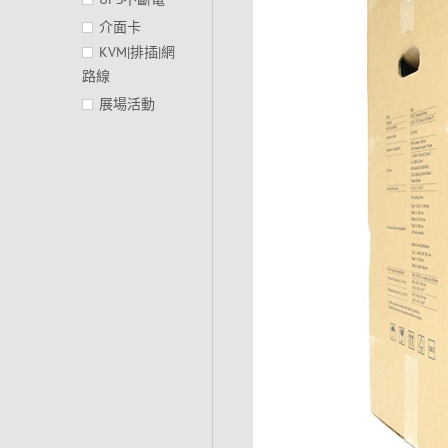
介面卡
KVM|排插|網
路線
展場活動