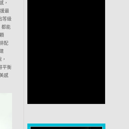
感，
支援最
作站等級
，都能
顆
冷排配
建
說，
得平衡
美感