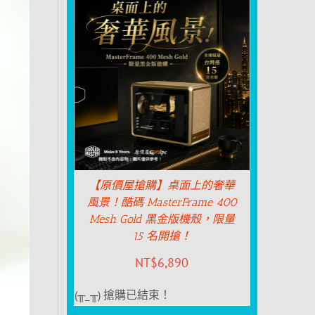
【原價屋搶購】桌面上的奢華
風景！酷碼 MasterFrame 400
Mesh Gold 黑金版機殼，限量
15 名開搶！
NT$
6,890
(╥_╥) 搶購已結束！