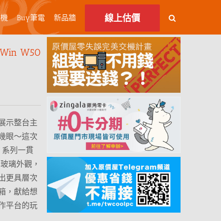
線上估價
主機
Buy筆電
新品牆
in W50
展示整台主
幾眼～這次
W 系列一貫
化玻璃外觀，
出更具層次
箱，獻給想
作平台的玩