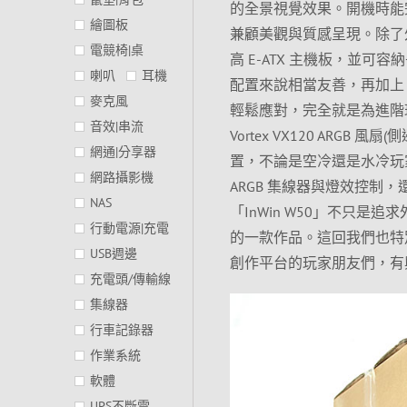
的全景視覺效果。開機時能
繪圖板
兼顧美觀與質感呈現。除了
電競椅|桌
高 E-ATX 主機板，並可容
喇叭
耳機
配置來說相當友善，再加上 
麥克風
輕鬆應對，完全就是為進階
音效|串流
Vortex VX120 ARGB
網通|分享器
置，不論是空冷還是水冷玩
網路攝影機
ARGB 集線器與燈效控
NAS
「InWin W50」不只
行動電源|充電
的一款作品。這回我們也特
USB週邊
創作平台的玩家朋友們，有
充電頭/傳輸線
集線器
行車記錄器
作業系統
軟體
UPS不斷電