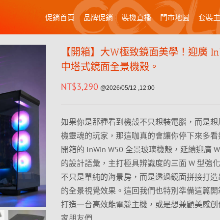
促銷首頁
品牌促銷
裝機直播
門市地圖
套裝
【開箱】大W極致鏡面美學！迎廣 InW
中塔式鏡面全景機殼。
NT$
3,290
@2026/05/12 ,12:00
如果你是那種看到機殼不只想裝電腦，而是想
機靈魂的玩家，那這咖真的會讓你停下來多看
開箱的 InWin W50 全景玻璃機殼，延續迎廣 
的設計語彙，主打極具辨識度的三面 W 型強
不只是單純的海景房，而是透過鏡面拼接打造
的全景視覺效果。這回我們也特別準備這篇開
打造一台高效能電競主機，或是想兼顧美感創
家朋友們…