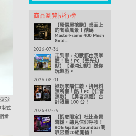
商品瀏覽排行榜
【原價屋搶購】桌面上
的奢華風景！酷碼
MasterFrame 400 Mesh
Gold…
2026-07-31
走到哪，幻獸都由我掌
握！酷！PC【聖光幻
獸】【混沌幻獸】送你
玩遊戲。
2026-08-01
挺玩家講仁義，拚用料
無所懼！酷！PC【仁者
無敵】【勇者無懼】合
與型號
計限量 100 台！
中塔式
2026-07-29
相當
【蝦皮限定】杜比全景
聲援，聽見信仰呼喚！
ROG Gjallar Soundbar喇
叭限量20組開搶！