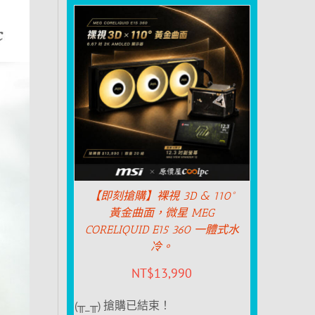
【即刻搶購】裸視 3D & 110°
黃金曲面，微星 MEG
CORELIQUID E15 360 一體式水
冷。
NT$
13,990
(╥_╥) 搶購已結束！