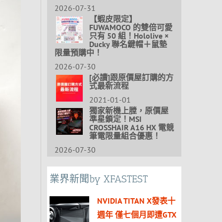
2026-07-31
【蝦皮限定】
FUWAMOCO 的雙倍可愛
只有 50 組！Hololive ×
Ducky 聯名鍵帽＋鼠墊
限量預購中！
2026-07-30
[必讀]跟原價屋訂購的方
式最新流程
2021-01-01
獨家新機上膛，原價屋
準星鎖定！MSI
CROSSHAIR A16 HX 電競
筆電限量組合優惠！
2026-07-30
業界新聞by XFASTEST
NVIDIA TITAN X發表十
週年 僅七個月即遭GTX