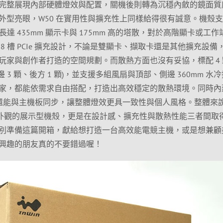
完整展現內部硬體燈效與配置，關機後則轉為沉穩內斂的鏡面質
外型亮眼，W50 在實用性與擴充性上同樣給得很有誠意。機殼
納長達 435mm 顯示卡與 175mm 高的塔散，對於高階顯卡或工
8 槽 PCIe 擴充設計，不論是雙顯卡、擷取卡還是其他擴充設備
玩家與創作者打造的空間規劃。而散熱方面也沒有妥協，標配 4 
 風扇(側邊 3 顆、後方 1 顆)，並支援多組風扇與頂部、側邊 360mm 水
家，都能依需求自由搭配，打造出高效穩定的散熱環境。同時內
制，還能與主機板同步，讓整體燈效更具一致性與個人風格。整體來
是追求外觀的展示型機殼，更是在設計感、擴充性與散熱性能三者間取
別準備這篇開箱，獻給想打造一台高效能電競主機，或是想兼顧
興趣的朋友真的不要錯過喔！