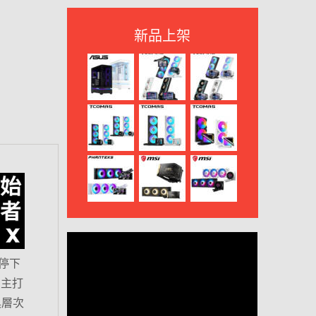
新品上架
停下
，主打
具層次