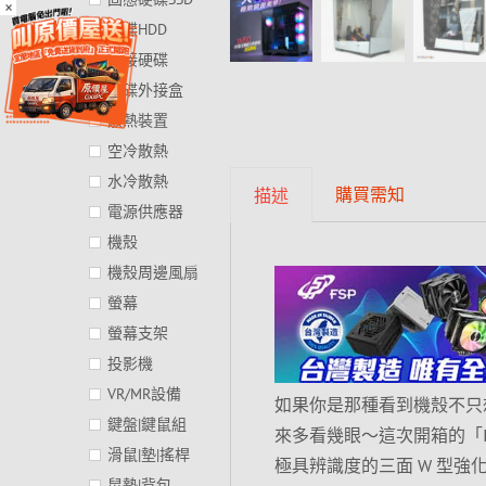
×
硬碟HDD
外接硬碟
硬碟外接盒
散熱裝置
空冷散熱
水冷散熱
購買需知
描述
電源供應器
機殼
機殼周邊風扇
螢幕
螢幕支架
投影機
VR/MR設備
如果你是那種看到機殼不只
鍵盤|鍵鼠組
來多看幾眼～這次開箱的「In
滑鼠|墊|搖桿
極具辨識度的三面 W 型
鼠墊|背包