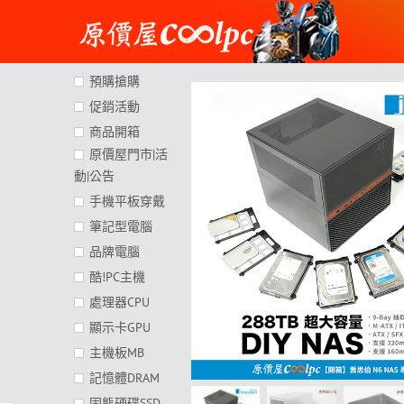
Skip
to
content
預購搶購
促銷活動
商品開箱
原價屋門市|活
動|公告
手機平板穿戴
筆記型電腦
品牌電腦
酷!PC主機
處理器CPU
顯示卡GPU
主機板MB
記憶體DRAM
固態硬碟SSD