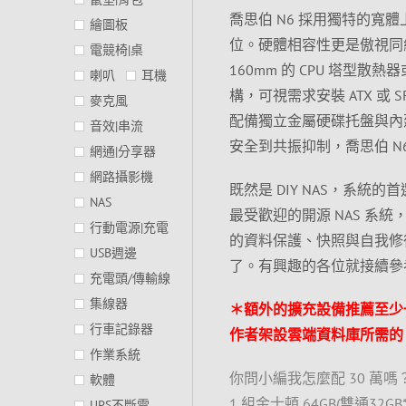
喬思伯 N6 採用獨特的寬體上
繪圖板
位。硬體相容性更是傲視同
電競椅|桌
160mm 的 CPU 塔型散
喇叭
耳機
構，可視需求安裝 ATX 或 
麥克風
配備獨立金屬硬碟托盤與內
音效|串流
安全到共振抑制，喬思伯 N6
網通|分享器
網路攝影機
既然是 DIY NAS，系統的首選
NAS
最受歡迎的開源 NAS 系統，
行動電源|充電
的資料保護、快照與自我修
USB週邊
了。有興趣的各位就接續參考
充電頭/傳輸線
集線器
＊額外的擴充設備推薦至少一
行車記錄器
作者架設雲端資料庫所需的 1
作業系統
你問小編我怎麼配 30 萬嗎？9 顆 S
軟體
1 組金士頓 64GB(雙通32GB*
UPS不斷電