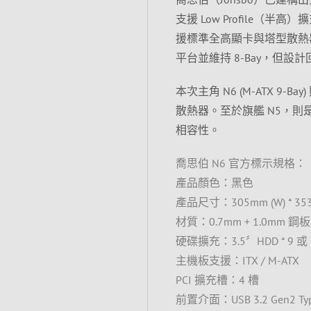
支援 Low Profile（半
援標準全高顯卡與塔型散熱器
平台並維持 8-Bay，但設計回
本次主角 N6 (M-ATX 
散熱器。至於旗艦 N5，則是以
相容性。
喬思伯 N6 官方標示規格：
產品顏色：黑色
產品尺寸：305mm (W) * 353
材質：0.7mm + 1.0mm 鋼板
硬碟擴充：3.5〞HDD * 9 或 2
主機板支援：ITX / M-ATX
PCI 擴充槽：4 槽
前置介面：USB 3.2 Gen2 Type