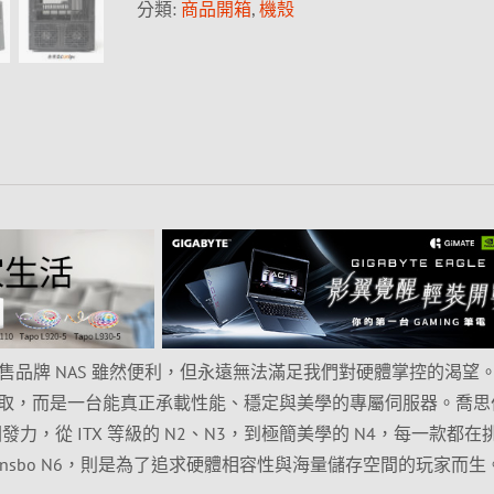
分類:
商品開箱
,
機殼
說，市售品牌 NAS 雖然便利，但永遠無法滿足我們對硬體掌控的渴望
取，而是一台能真正承載性能、穩定與美學的專屬伺服器。喬思
 版圖發力，從 ITX 等級的 N2、N3，到極簡美學的 N4，每一款都在
onsbo N6，則是為了追求硬體相容性與海量儲存空間的玩家而生