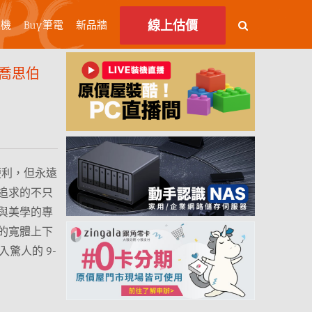
線上估價
主機
Buy筆電
新品牆
！喬思伯
然便利，但永遠
追求的不只
與美學的專
特的寬體上下
入驚人的 9-