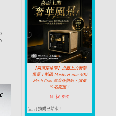
0
0
【原價屋搶購】桌面上的奢華
風景！酷碼 MasterFrame 400
Mesh Gold 黑金版機殼，限量
15 名開搶！
NT$
6,890
(╥_╥) 搶購已結束！