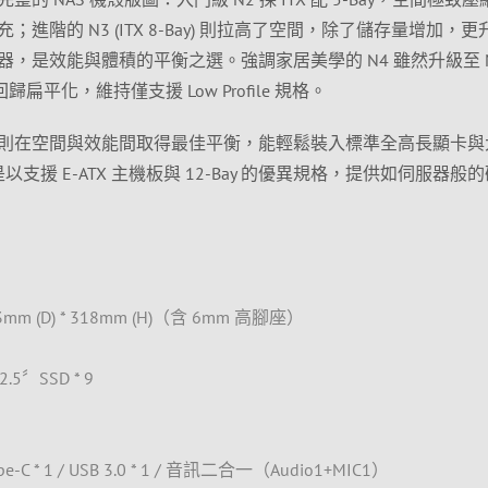
高）擴充；進階的 N3 (ITX 8-Bay) 則拉高了空間，除了儲存量增加，
，是效能與體積的平衡之選。強調家居美學的 N4 雖然升級至 M-
歸扁平化，維持僅支援 Low Profile 規格。
9-Bay) 則在空間與效能間取得最佳平衡，能輕鬆裝入標準全高長顯卡
支援 E-ATX 主機板與 12-Bay 的優異規格，提供如伺服器般
mm (D) * 318mm (H)（含 6mm 高腳座）
.5〞SSD * 9
-C * 1 / USB 3.0 * 1 / 音訊二合一（Audio1+MIC1）