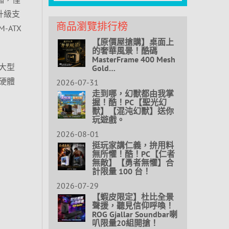
更升級支
商品瀏覽排行榜
ATX
【原價屋搶購】桌面上
的奢華風景！酷碼
MasterFrame 400 Mesh
與大型
Gold…
的硬體
2026-07-31
走到哪，幻獸都由我掌
握！酷！PC【聖光幻
獸】【混沌幻獸】送你
玩遊戲。
2026-08-01
挺玩家講仁義，拚用料
無所懼！酷！PC【仁者
無敵】【勇者無懼】合
計限量 100 台！
2026-07-29
【蝦皮限定】杜比全景
聲援，聽見信仰呼喚！
ROG Gjallar Soundbar喇
叭限量20組開搶！