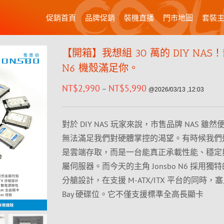
促銷首頁
品牌促銷
裝機直播
門市地圖
套裝
【開箱】我想組 30 萬的 DIY NAS
N6 機殼滿足你。
NT$
2,990
NT$
5,990
–
@2026/03/13 ,12:03
對於 DIY NAS 玩家來說，市售品牌 NAS 雖
無法滿足我們對硬體掌控的渴望。有時候我們
是雲端存取，而是一台能真正承載性能、穩定
屬伺服器。而今天的主角 Jonsbo N6 採用獨
分艙設計，在支援 M-ATX/ITX 平台的同時，塞
Bay 硬碟位。它不僅支援標準全高長顯卡