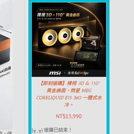
【即刻搶購】裸視 3D & 110°
黃金曲面，微星 MEG
CORELIQUID E15 360 一體式水
冷。
NT$
13,990
(╥_╥) 搶購已結束！
壓縮，僅