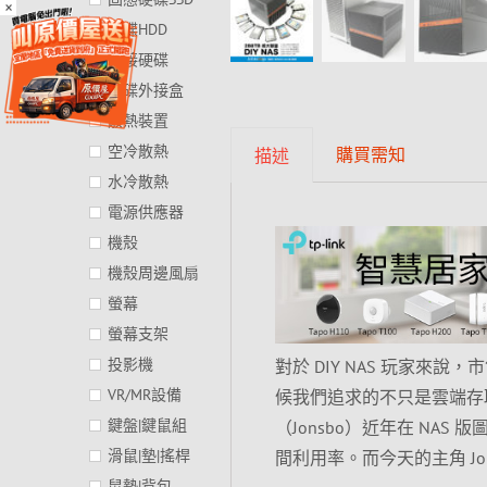
×
硬碟HDD
外接硬碟
硬碟外接盒
散熱裝置
空冷散熱
購買需知
描述
水冷散熱
電源供應器
機殼
機殼周邊風扇
螢幕
螢幕支架
投影機
對於 DIY NAS 玩家來
VR/MR設備
候我們追求的不只是雲端存
鍵盤|鍵鼠組
（Jonsbo）近年在 NAS
滑鼠|墊|搖桿
間利用率。而今天的主角 J
鼠墊|背包