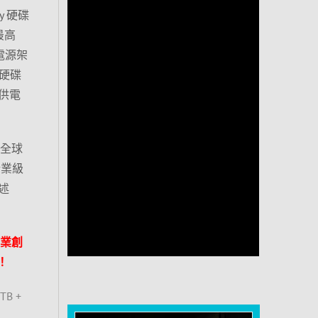
y 硬碟
最高
雙電源架
，硬碟
供電
前全球
企業級
述
專業創
！
TB +