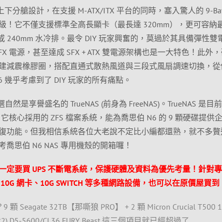
下分艙設計，在支援 M-ATX/ITX 平台的同時，塞入驚人的 9-Ba
級！它不僅支援標準全高長顯卡（最長達 320mm），更可容納
熱器或 240mm 水冷排。最令 DIY 玩家興奮的，莫過於其具備彈性
SFX 電源，甚至達成 SFX + ATX 雙電源架構也是一大特色！此外
建減震橡膠圈，搭配直通式散熱風道與三段式風扇調速切換，從
 幾乎考慮到了 DIY 玩家的所有痛點。
自然是享譽盛名的 TrueNAS (前身為 FreeNAS)。TrueNAS 是目
它核心採用的 ZFS 檔案系統，能為喬思伯 N6 的 9 顆硬碟提供
復功能。但我相信系統各位大老說不定比小編都還熟，就不多贅
喬思伯 N6 NAS 專用機殼的開箱囉！
定要買 UPS 不斷電系統，保護硬體及資料為優先考量！針對
0G 網卡、10G SWITCH 等多種網路設備，也可以在原價屋買到
eagate 32TB【那嘶狼 PRO】 + 2 顆 Micron Crucial T500 1
2) D5-5600/CL36 FURY Beast 這三個項目就已經超過了…