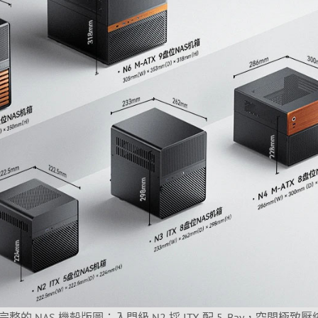
整的 NAS 機殼版圖：入門級 N2 採 ITX 配 5-Bay，空間極致