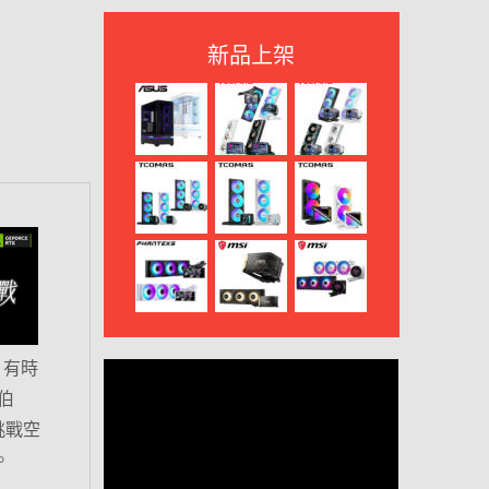
新品上架
。有時
伯
挑戰空
。