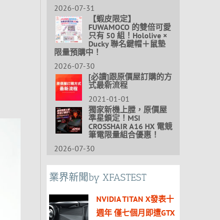
2026-07-31
【蝦皮限定】
FUWAMOCO 的雙倍可愛
只有 50 組！Hololive ×
Ducky 聯名鍵帽＋鼠墊
限量預購中！
2026-07-30
[必讀]跟原價屋訂購的方
式最新流程
2021-01-01
獨家新機上膛，原價屋
準星鎖定！MSI
CROSSHAIR A16 HX 電競
筆電限量組合優惠！
2026-07-30
業界新聞by XFASTEST
NVIDIA TITAN X發表十
週年 僅七個月即遭GTX