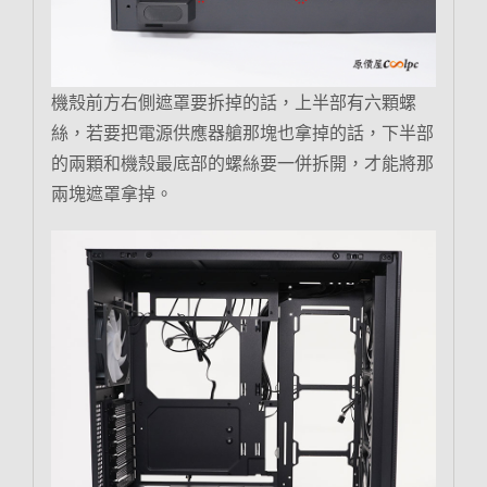
機殼前方右側遮罩要拆掉的話，上半部有六顆螺
絲，若要把電源供應器艙那塊也拿掉的話，下半部
的兩顆和機殼最底部的螺絲要一併拆開，才能將那
兩塊遮罩拿掉。