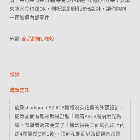
扇，共可裝高達11顆為機殼帶來絕佳的散熱效果！要拿
來裝水冷也都OK，側板還是鋼化玻璃設計，讓你能夠
一覽無遺內部零件…
分類:
商品開箱
,
機殼
描述
購買需知
旋剛sharkoon C50 RGB機殼沒有花俏的外觀設計，
簡單素面看起來就是舒服！還有ARGB風扇燈光點
綴，整體看起來更美了！機殼採用三面網孔加上內
建4顆風扇(3前1後)，頂部和側面以及硬碟架都還