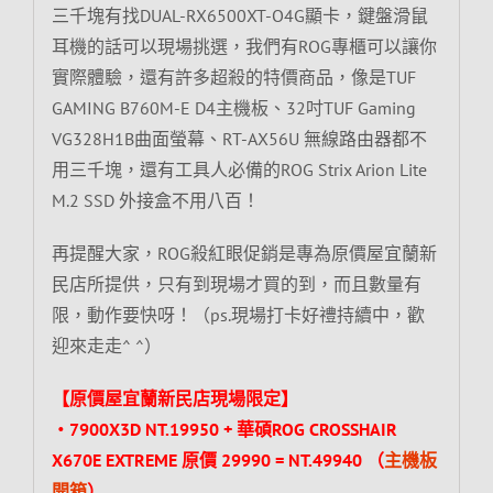
三千塊有找DUAL-RX6500XT-O4G顯卡，鍵盤滑鼠
耳機的話可以現場挑選，我們有ROG專櫃可以讓你
實際體驗，還有許多超殺的特價商品，像是TUF
GAMING B760M-E D4主機板、32吋TUF Gaming
VG328H1B曲面螢幕、RT-AX56U 無線路由器都不
用三千塊，還有工具人必備的ROG Strix Arion Lite
M.2 SSD 外接盒不用八百！
再提醒大家，ROG殺紅眼促銷是專為原價屋宜蘭新
民店所提供，只有到現場才買的到，而且數量有
限，動作要快呀！（ps.現場打卡好禮持續中，歡
迎來走走^ ^）
【原價屋宜蘭新民店現場限定】
‧7900X3D NT.19950 + 華碩ROG CROSSHAIR
X670E EXTREME 原價 29990 = NT.49940 （
主機板
開箱
）