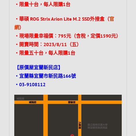
‧限量十台，每人限購1台
‧華碩 ROG Strix Arion Lite M.2 SSD外接盒（
官
網
）
‧現場限量幸福價︰795元（含稅，定價1590元）
‧開賣時間︰2023/8/11（五）
‧限量五十台，每人限購1台
【原價屋宜蘭新民店】
‧宜蘭縣宜蘭市新民路166號
‧03-9108112