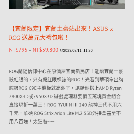
【宜蘭限定】宜蘭土豪站出來！ASUS x
ROG 送萬元大禮包啦！
NT$
795
NT$
39,800
–
@2023/08/11 ,11:30
ROG蘭陽信仰中心在原價屋宜蘭新民店！能讓宜蘭土豪
殺紅眼的，只有殺紅眼標誌的ROG！光看到華碩拿出旗
艦級ROG C9E主機板就高潮了，還給你搭上AMD Ryzen
7900X3D或7950X3D 遊戲處理器要價五萬塊黃金組合
直接現折一萬三！ROG RYUJIN III 240 龍神三代不用六
千元，華碩 ROG Strix Arion Lite M.2 SSD外接盒甚至不
用八百塊！太狂啦~~~