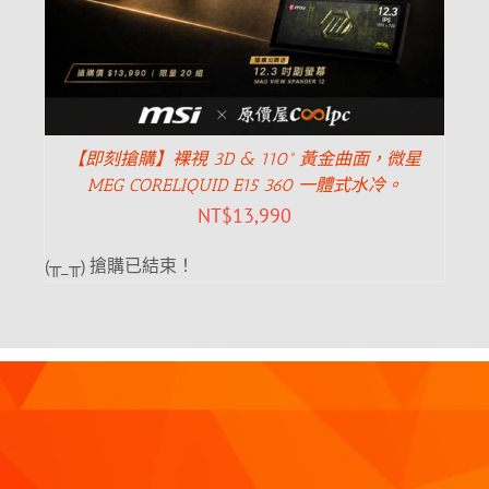
【即刻搶購】裸視 3D & 110° 黃金曲面，微星
MEG CORELIQUID E15 360 一體式水冷。
NT$
13,990
(╥_╥) 搶購已結束！