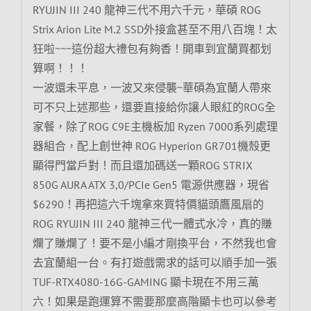
RYUJIN III 240 龍神三代不用六千元，華碩 ROG
Strix Arion Lite M.2 SSD外接盒甚至不用八百塊！太
狂啦~~~這份超大禮包有夠香！開車到宜蘭買都划
算啊！！！
一波還未平息，一波又來侵襲~華碩為宜蘭人帶來
可不只上述那些，還要直接給你讓人眼紅的ROG全
家餐，除了ROG C9E主機板加 Ryzen 7000系列處理
器組合，配上創世神 ROG Hyperion GR701機殼更
顯得門當戶對！而且還加碼送一顆ROG STRIX
850G AURA ATX 3,0/PCIe Gen5 電源供應器，現省
$6290！再把這六千塊拿來買特價貓頭鷹風扇的
ROG RYUJIN III 240 龍神三代一體式水冷，真的賺
爛了賺爛了！要不是小編才剛換平台，不然我也會
去宜蘭組一台。有打遊戲需求的話可以順手加一張
TUF-RTX4080-16G-GAMING 顯卡現在不用三萬
六！如果是跑運算不需要那麼高階顯卡也可以參考