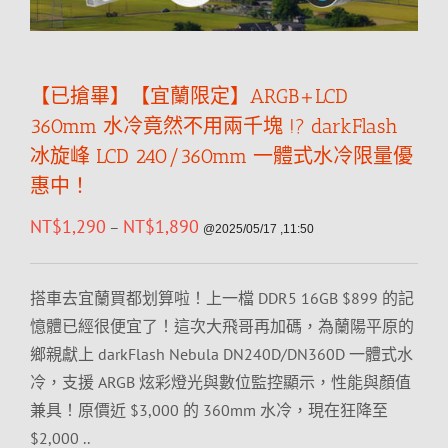
【已搶畢】【宜蘭限定】ARGB+LCD
360mm 水冷竟然不用兩千塊 !? darkFlash
冰旋峰 LCD 240/360mm 一體式水冷限量優
惠中！
NT$
1,290
NT$
1,890
–
@2025/05/17 ,11:50
搭車去宜蘭買都划算啦！上一檔 DDR5 16GB $899 的記
憶體已經很便宜了！這次大飛哥再加碼，為蘭陽平原的
鄉親獻上 darkFlash Nebula DN240D/DN360D 一體式水
冷，支援 ARGB 炫彩燈光與數位監控顯示，性能與顏值
兼具！原價近 $3,000 的 360mm 水冷，現在狂降至
$2,000 ..