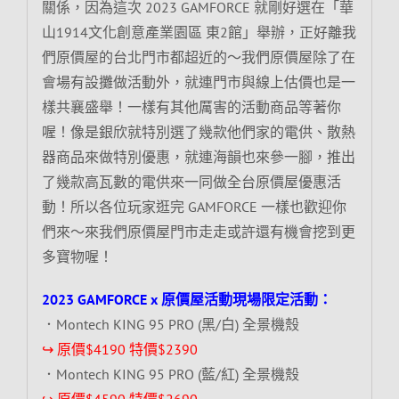
關係，因為這次 2023 GAMFORCE 就剛好選在「華
山1914文化創意產業園區 東2館」舉辦，正好離我
們原價屋的台北門市都超近的～我們原價屋除了在
會場有設攤做活動外，就連門市與線上估價也是一
樣共襄盛舉！一樣有其他厲害的活動商品等著你
喔！像是銀欣就特別選了幾款他們家的電供、散熱
器商品來做特別優惠，就連海韻也來參一腳，推出
了幾款高瓦數的電供來一同做全台原價屋優惠活
動！所以各位玩家逛完 GAMFORCE 一樣也歡迎你
們來～來我們原價屋門市走走或許還有機會挖到更
多寶物喔！
2023 GAMFORCE x 原價屋活動現場限定活動：
．Montech KING 95 PRO (黑/白) 全景機殼
↪ 原價$4190 特價$2390
．Montech KING 95 PRO (藍/紅) 全景機殼
↪ 原價$4590 特價$2690