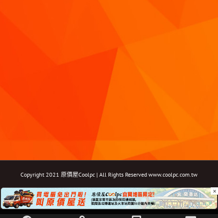
Copyright 2021 原價屋Coolpc | All Rights Reserved
www.coolpc.com.tw
×
Facebook
Instagram
YouTube
Twitter
Email: