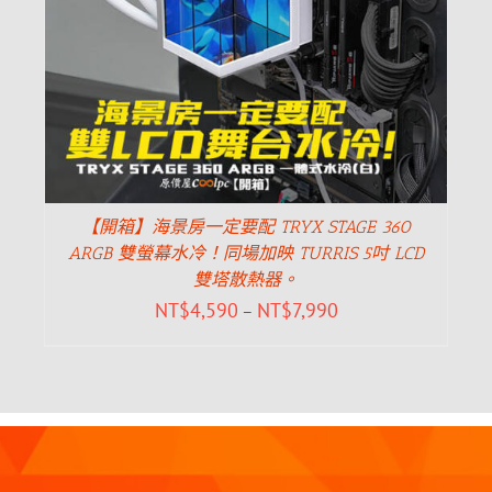
【開箱】海景房一定要配 TRYX STAGE 360
ARGB 雙螢幕水冷！同場加映 TURRIS 5吋 LCD
雙塔散熱器。
NT$
4,590
NT$
7,990
–