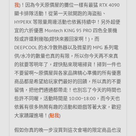
我
)！因為今天原價屋的攤位一樣有最猛 RTX 4090
顯卡排隊活動！從第一天就開跑的海盜船、
HYPERX 等限量周邊活動也依舊持續中！另外超便
宜的六折優惠 Montech KING 95 PRO 四色全景機
殼或許還剩幾咖(趕快來搬回家啊！)，而
DEEPCOOL 的水冷散熱器以及微星的 MPG 系列電
供/水冷的數量也真的有限，所以你今天再不來真
的就要等明年了，趕快點來現場掃貨！掃到一件也
不要留啊～原價屋與各家品牌精心準備的所有優惠
商品都是希望給玩家們最好的回饋，所以真的不要
留情，把他們通通都帶走！也別忘了今天的時間也
些許不同喔，活動時間是 10:00~18:00，而今天也
依舊有很多熱鬧有趣的活動和遊戲等著大家，歡迎
大家踴躍進場！(
點我
)
假如你真的晚一步沒買到這次會場的限定商品也沒