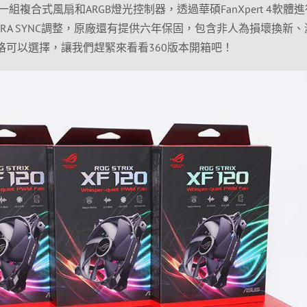
複合式風扇和ARGB燈光控制器，透過華碩FanXpert 4軟體
RA SYNC調整，原廠還有提供六年保固，包含非人為損壞換新、
0規格可以選擇，讓我們趕緊來看看360版本開箱吧！