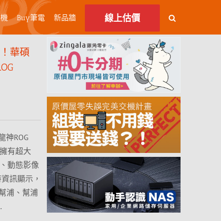
線上估價
主機
Buy筆電
新品牆
換！華碩
ROG
神ROG
為擁有超大
片、動態影像
時資訊顯示，
代幫浦、幫浦
…