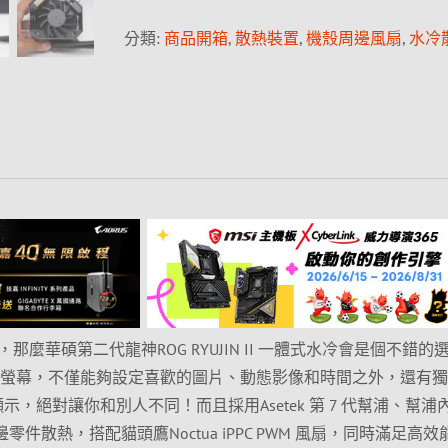
分類:
商品開箱
,
散熱裝置
,
機殼周邊風扇
,
水冷
麼華碩第二代龍神ROG RYUJIN II 一體式水冷會是個不錯的
CD 螢幕，不僅能夠設定喜歡的圖片、動態影像和時間之外，還有
訊顯示，絕對讓你和別人不同！而且採用Asetek 第 7 代幫浦、幫浦
零件散熱，搭配貓頭鷹Noctua iPPC PWM 風扇，同時滿足高效