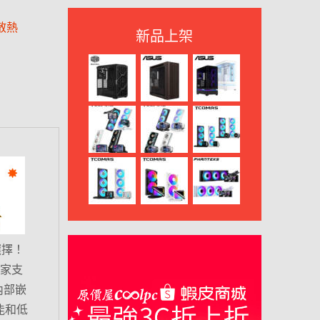
散熱
新品上架
選擇！
獨家支
內部嵌
能和低