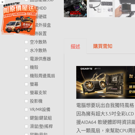
×
硬碟HDD
外接硬碟
硬碟外接盒
散熱裝置
空冷散熱
購買需知
描述
水冷散熱
電源供應器
機殼
機殼周邊風扇
螢幕
螢幕支架
投影機
電腦想要玩出自我獨特風格，那
VR/MR設備
因為擁有超大3.5吋全彩L
鍵盤|鍵鼠組
援AIDA64 軟硬體即時資
滑鼠|墊|搖桿
入一顆風扇，來幫助CPU周邊
鼠墊|背包