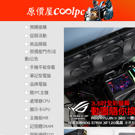
Skip
to
content
預購搶購
促銷活動
商品開箱
原價屋門市|活
動|公告
手機平板穿戴
筆記型電腦
品牌電腦
酷!PC主機
處理器CPU
顯示卡GPU
主機板MB
記憶體DRAM
固態硬碟SSD