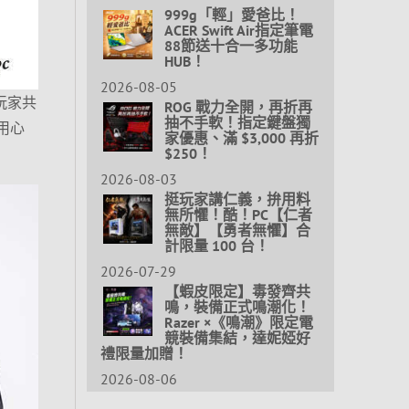
999g「輕」愛爸比！
ACER Swift Air指定筆電
88節送十合一多功能
HUB！
2026-08-05
G玩家共
ROG 戰力全開，再折再
抽不手軟！指定鍵盤獨
用心
家優惠、滿 $3,000 再折
$250！
2026-08-03
挺玩家講仁義，拚用料
無所懼！酷！PC【仁者
無敵】【勇者無懼】合
計限量 100 台！
2026-07-29
【蝦皮限定】毒發齊共
鳴，裝備正式鳴潮化！
Razer ×《鳴潮》限定電
競裝備集結，達妮婭好
禮限量加贈！
2026-08-06