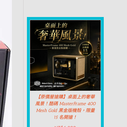
【原價屋搶購】桌面上的奢華
風景！酷碼 MasterFrame 400
Mesh Gold 黑金版機殼，限量
15 名開搶！