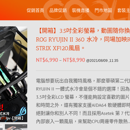
促銷首頁
品牌促銷
裝機直播
門市地圖
套裝
【開箱】3.5吋全彩螢幕，動圖隨你
ROG RYUJIN II 360 水冷，同場加映
STRIX XF120風扇。
NT$
6,990
NT$
8,990
–
@2021/08/09 ,11:35
電腦想要玩出自我獨特風格，那麼華碩第二代龍
RYUJIN II 一體式水冷會是個不錯的選擇！因
3.5吋全彩LCD 螢幕，不僅能夠設定喜歡的圖
和時間之外，還有獨家支援AIDA64 軟硬體即
絕對讓你和別人不同！而且採用Asetek 第 7 
內部嵌入一顆風扇，來幫助CPU周邊零件散熱