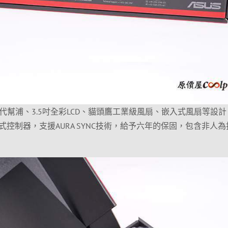
第七代幫浦、3.5吋全彩LCD、貓頭鷹工業級風扇、嵌入式風扇等設
控制器，支援AURA SYNC技術，給予六年的保固，包含非人為