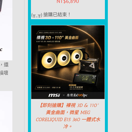
NT$
6,890
(╥_╥) 搶購已結束！
計，還
損壞
【即刻搶購】裸視 3D & 110°
黃金曲面，微星 MEG
CORELIQUID E15 360 一體式水
冷。