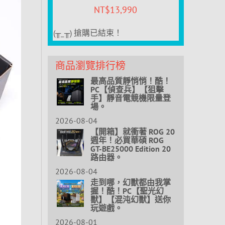
NT$
13,990
(╥_╥) 搶購已結束！
商品瀏覽排行榜
最高品質靜悄悄！酷！
PC【偵查兵】【狙擊
手】靜音電競機限量登
場。
2026-08-04
【開箱】就衝著 ROG 20
週年！必買華碩 ROG
GT-BE25000 Edition 20
路由器。
2026-08-04
走到哪，幻獸都由我掌
握！酷！PC【聖光幻
獸】【混沌幻獸】送你
玩遊戲。
2026-08-01