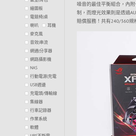
噪音的最佳平衡組合，內附一組
繪圖板
制，而燈光效果則是透過AU
電競椅|桌
賠償服務！共有240/36
喇叭
耳機
麥克風
音效|串流
網通|分享器
網路攝影機
NAS
行動電源|充電
USB週邊
充電頭/傳輸線
集線器
行車記錄器
作業系統
軟體
UPS不斷電