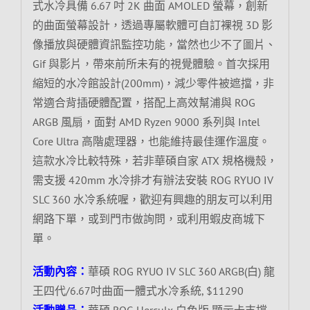
式水冷具備 6.67 吋 2K 曲面 AMOLED 螢幕，創新
的曲面螢幕設計，透過專屬軟體可自訂裸視 3D 影
像播放與硬體資訊監控功能，當然也少不了圖片、
Gif 與影片，帶來前所未有的視覺體驗。首次採用
縮短的水冷館設計(200mm)，減少零件被遮擋，非
常適合背插硬體配置，搭配上高效幫浦與 ROG
ARGB 風扇，面對 AMD Ryzen 9000 系列與 Intel
Core Ultra 高階處理器，也能維持最佳運作溫度。
這款水冷比較特殊，若非華碩自家 ATX 規格機殼，
需支援 420mm 水冷排才有辦法安裝 ROG RYUO IV
SLC 360 水冷系統喔，歡迎有興趣的朋友可以利用
網路下單，或到門市做詢問，或利用蝦皮商城下
單。
活動內容：
華碩 ROG RYUO IV SLC 360 ARGB(白) 龍
王四代/6.67吋曲面一體式水冷系統, $11290
活動贈品：
華碩 ROG Herculx 白色版 顯示卡支撐