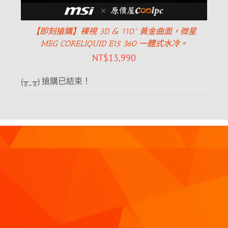
【即刻搶購】裸視 3D & 110° 黃金曲面，微星
MEG CORELIQUID E15 360 一體式水冷。
NT$
13,990
(╥_╥) 搶購已結束！