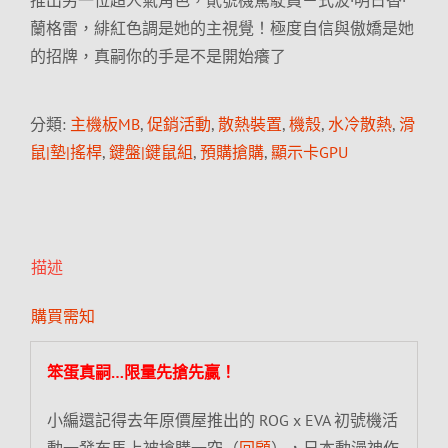
推出另一位超人氣角色，貳號機駕駛員－式波·明日香·
蘭格雷，緋紅色調是她的主視覺！極度自信與傲嬌是她
的招牌，真嗣你的手是不是開始癢了
分類:
主機板MB
,
促銷活動
,
散熱裝置
,
機殼
,
水冷散熱
,
滑
鼠|墊|搖桿
,
鍵盤|鍵鼠組
,
預購搶購
,
顯示卡GPU
描述
購買需知
笨蛋真嗣…限量先搶先贏！
小編還記得去年原價屋推出的 ROG x EVA 初號機活
動一發布馬上被搶購一空（
回顧
），日本動漫神作