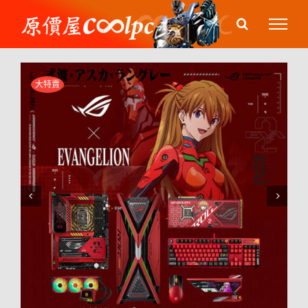
Skip
to
content
大特賣

