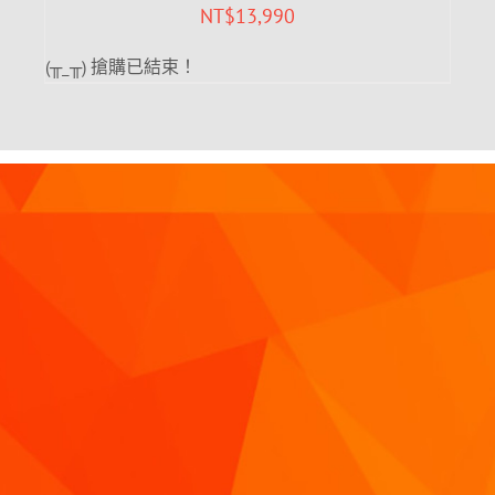
NT$
13,990
(╥_╥) 搶購已結束！