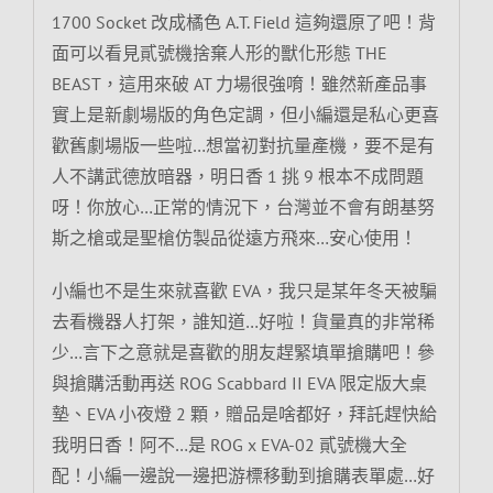
1700 Socket 改成橘色 A.T. Field 這夠還原了吧！背
面可以看見貳號機捨棄人形的獸化形態 THE
BEAST，這用來破 AT 力場很強唷！雖然新產品事
實上是新劇場版的角色定調，但小編還是私心更喜
歡舊劇場版一些啦…想當初對抗量產機，要不是有
人不講武德放暗器，明日香 1 挑 9 根本不成問題
呀！你放心…正常的情況下，台灣並不會有朗基努
斯之槍或是聖槍仿製品從遠方飛來…安心使用！
小編也不是生來就喜歡 EVA，我只是某年冬天被騙
去看機器人打架，誰知道…好啦！貨量真的非常稀
少…言下之意就是喜歡的朋友趕緊填單搶購吧！參
與搶購活動再送 ROG Scabbard II EVA 限定版大桌
墊、EVA 小夜燈 2 顆，贈品是啥都好，拜託趕快給
我明日香！阿不…是 ROG x EVA-02 貳號機大全
配！小編一邊說一邊把游標移動到搶購表單處…好