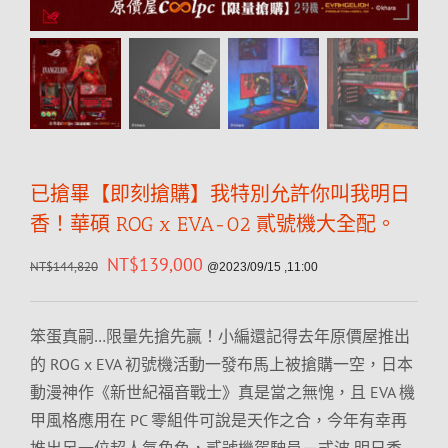
已搶畢【即刻搶購】我特別允許你叫我明日
香！華碩 ROG x EVA-02 貳號機大全配。
NT$
139,000
NT$
144,820
@2023/09/15 ,11:00
笨蛋真嗣…限量先搶先贏！小編還記得去年原價屋推出
的 ROG x EVA 初號機活動一發布馬上被搶購一空，日本
動漫神作《新世紀福音戰士》真是當之無愧，且 EVA 機
甲風格應用在 PC 零組件可說是天作之合，今年有幸再