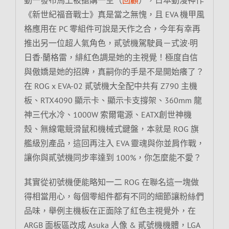
《新世紀福音戰士》真是當之無愧，且 EVA 機甲風
格應用在 PC 零組件可說是天作之合，今年有幸再
推出另一位超人氣角色，貳號機駕駛員－式波·明
日香·蘭格雷，緋紅色調是她的主視覺！極度自信
與傲嬌是她的招牌，真嗣你的手是不是開始癢了？
在 ROG x EVA-02 貳號機大全配中共有 Z790 主機
板、RTX4090 顯示卡、顯示卡支撐架、360mm 龍
神三代水冷、1000W 索爾電源、EATX創世神機
殼、無線電競滑鼠和機械式鍵盤，本就是 ROG 旗
艦級別產品，這回再注入 EVA 靈魂與你並肩作戰，
讓你與貳號機同步率達到 100%，你怎麼能不愛？
其實從初號機便能略知一二 ROG 在聯名這一塊做
得相當用心，每個零組件都有不同的細節讓粉絲們
品味，舉例主機板在正面除了紅色主視覺外，在
ARGB 面板區改成 Asuka 人像 & 貳號機機體，LGA