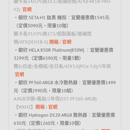
顯卡長34/CPU高16.1/玻璃透側/ATX(FAR1B-PRO-
V2)
官網
‧銀欣 SETA H1 鈦黑 機殼︰宜蘭優惠價1545元
（定價3090元，限量10咖）
顯卡長35/CPU高17.5/鋁製面板/玻璃透
側/ATX(SEH1B-G)
開箱
|
官網
‧銀欣 HELA 850R Platinum(850W) ︰宜蘭優惠價
3299元（定價6390元，限量5顆）
雙8/白金/全模組/全日系/ATX3.0(PCIe 5.0)/5年保
官網
‧銀欣 PF360 ARGB 水冷散熱器︰宜蘭優惠價1499
元（定價2990元，限量10組）
A.RGB冷頭+風扇/2年保(SST-PF360-ARGB)
【WXHZ】
開箱
|
官網
‧銀欣 Hydrogon D120 ARGB 散熱器︰宜蘭優惠價
630元（定價1260元，限量10個）