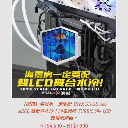
【開箱】海景房一定要配 TRYX STAGE 360
ARGB 雙螢幕水冷！同場加映 TURRIS 5吋 LCD
雙塔散熱器。
NT$
4,590
NT$
7,990
–