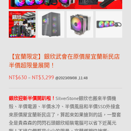
【宜蘭限定】銀欣武會在原價屋宜蘭新民店
半價超限量展開！
NT$
630
NT$
3,299
–
@2023/09/08 ,11:48
銀欣迎新半價開趴啦！
SilverStone銀欣也搬來半價機
殼、半價電源、半價水冷、半價風扇和半價SSD外接盒
來原價屋宜蘭新民店了，算起來如果搶到的話，一整套
全是貴森森的閃閃石頭銀欣組裝電腦可以省下近萬元