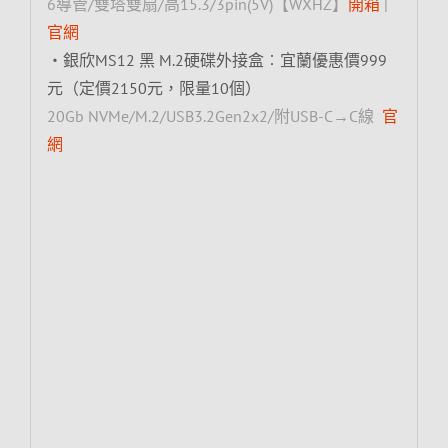
6導管/雙塔雙扇/高15.3/3pin(5V)【WXHZ】
開箱
|
官網
‧銀欣MS12 黑 M.2硬碟外接盒︰宜蘭優惠價999
元（定價2150元，限量10個）
20Gb NVMe/M.2/USB3.2Gen2x2/附USB-C→C線
官
網