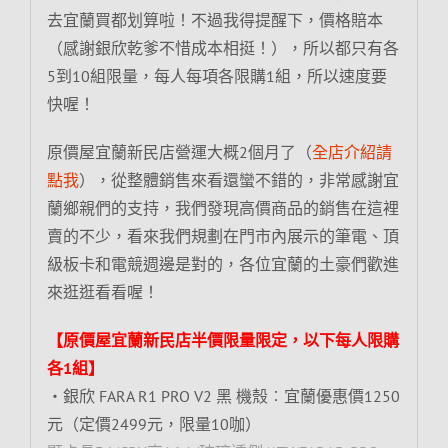
去宜蘭買都划算啦！不過我得提醒下，價格賠本
（感謝銀欣乾爹不惜成本相挺！），所以都只有各
5到10組限量，每人每項各限購1組，所以速度要
快喔！
原價屋宜蘭新民店營運大概2個月了（
全店介紹請
點我
），從整體銷售來看還蠻不錯的，非常感謝宜
蘭鄉親們的支持，我們發現高價商品的銷售在這裡
賣的不少，看來我們規劃在門市內展示的筆電、頂
級板卡和電競週邊是對的，各位宜蘭的土豪們歡進
來逛逛看看喔！
【原價屋宜蘭新民店半價限量限定，以下每人限購
各1組】
‧銀欣 FARA R1 PRO V2 黑 機殼︰宜蘭優惠價1250
元（定價2499元，限量10咖）