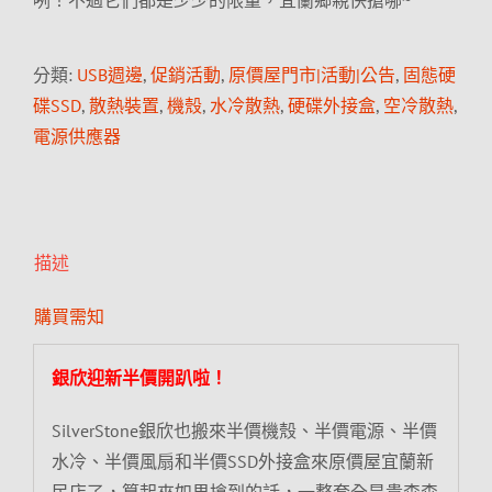
咧！不過它們都是少少的限量，宜蘭鄉親快搶哪~
分類:
USB週邊
,
促銷活動
,
原價屋門市|活動|公告
,
固態硬
碟SSD
,
散熱裝置
,
機殼
,
水冷散熱
,
硬碟外接盒
,
空冷散熱
,
電源供應器
描述
購買需知
銀欣迎新半價開趴啦！
SilverStone銀欣也搬來半價機殼、半價電源、半價
水冷、半價風扇和半價SSD外接盒來原價屋宜蘭新
民店了，算起來如果搶到的話，一整套全是貴森森