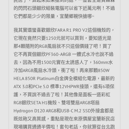
的閃閃石頭銀欣組裝電腦可以省下近萬元咧！不過
它們都是少少的限量，宜蘭鄉親快搶哪~
我其實還蠻喜歡銀欣FARA R1 PRO V2這個機殼的，
它現在竟然只要1250元就可以買到，要知道光是
那4顆隨附的RGB風扇就不只這個價錢了吧！買了
它不再買個銀欣PF360-ARGB 一體式水冷也說不過
去，因為不用1500元實在太誘惑人了，360mm水
冷加ARGB風扇水冷頭，衝了啦！再來那顆850W
HELA 850R Platinum白金牌全模組化電源，最新的
ATX 3.0和PCIe 5.0 標準12VHPWR接頭，還有6項保
護，不買說不過去了啦！其他像是面板一道彩虹
RGB銀欣SETA H1機殼、雙塔雙扇ARGB塔扇
Hydrogon D120 ARGB和USB-C M.2 SSD外接盒都是
既炫砲又高質感，重點是現在來原價屋宜蘭新民店
現場購買通通半價啦！套句老話，你就算從台北跑