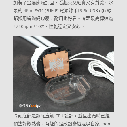
加裝了金屬飾環加固，看起來又結實又有質感。水
泵的 4Pin PWM (PUMP) 電源線 和 9Pin USB (母) 線
都採用編織網包覆，耐用也好看。冷頭最高轉速為
2750 rpm ±10%，性能穩定又安心。
冷頭底部是銅底直觸 CPU 設計，並且出廠時已經
預塗好散熱膏，有趣的是散熱膏還是以自家 Logo