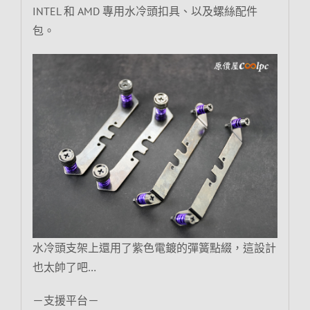
INTEL 和 AMD 專用水冷頭扣具、以及螺絲配件
包。
水冷頭支架上還用了紫色電鍍的彈簧點綴，這設計
也太帥了吧…
－支援平台－