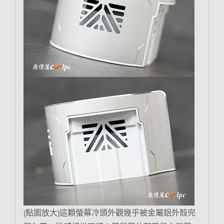
(點圖放大)這顆螢幕冷頭外觀幾乎被金屬鋁外殼完