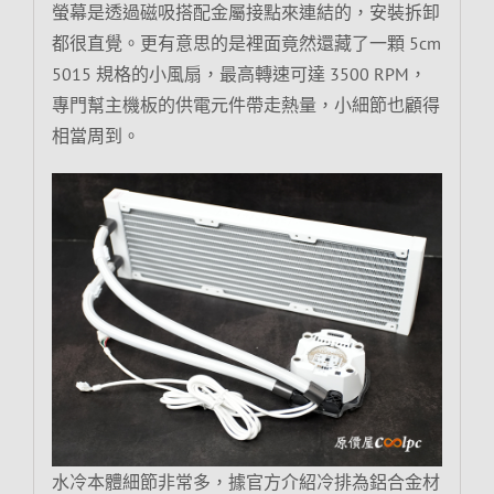
螢幕是透過磁吸搭配金屬接點來連結的，安裝拆卸
都很直覺。更有意思的是裡面竟然還藏了一顆 5cm
5015 規格的小風扇，最高轉速可達 3500 RPM，
專門幫主機板的供電元件帶走熱量，小細節也顧得
相當周到。
水冷本體細節非常多，據官方介紹冷排為鋁合金材