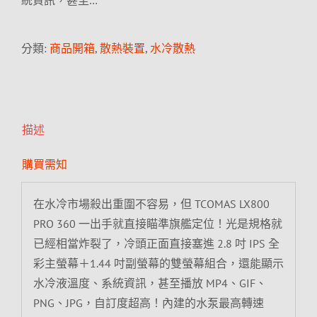
統資訊，甚至…
分類:
商品開箱
,
散熱裝置
,
水冷散熱
描述
購買需知
在水冷市場殺出重圍不容易，但 TCOMAS LX800
PRO 360 一出手就直接瞄準旗艦定位！光是規格就
已經相當炸裂了，冷頭正面直接塞進 2.8 吋 IPS 全
彩主螢幕＋1.44 吋副螢幕的雙螢幕組合，還能顯示
水冷液溫度、系統資訊，甚至播放 MP4、GIF、
PNG、JPG，自訂度超高！內建的水泵最高轉速