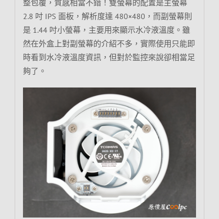
整包覆，質感相當不錯！雙螢幕的配置是主螢幕
2.8 吋 IPS 面板，解析度達 480×480，而副螢幕則
是 1.44 吋小螢幕，主要用來顯示水冷液溫度。雖
然在外盒上對副螢幕的介紹不多，實際使用只能即
時看到水冷液溫度資訊，但對於監控來說卻相當足
夠了。