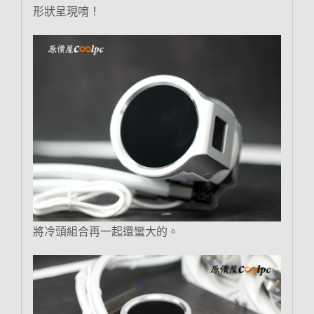
形狀呈現唷！
將冷頭組合再一起還蠻大的。