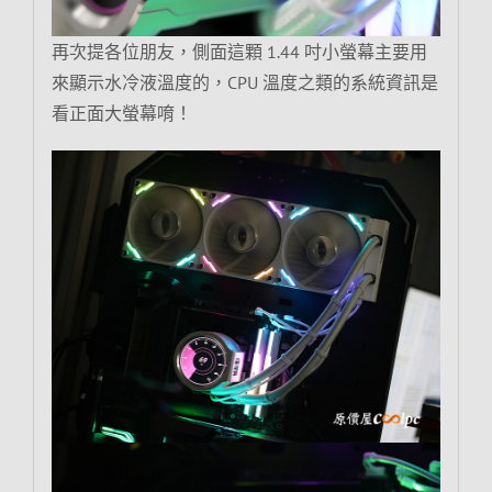
再次提各位朋友，側面這顆 1.44 吋小螢幕主要用
來顯示水冷液溫度的，CPU 溫度之類的系統資訊是
看正面大螢幕唷！