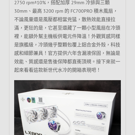
2750 rpm±10%，搭配加厚 29mm 冷排與三顆
30mm、最高 3200 rpm 的 FC700PRO 積木風扇，
不論風量還是風壓都相當兇猛，散熱效能直接拉
滿，更狂的是，它甚至還藏了一顆小型風扇在冷頭
裡，能額外幫主機板供電元件降溫！外觀質感同樣
是旗艦級，冷頭幾乎整顆包覆上鋁合金外殼，科技
感和細節兼具！官方提供六年含漏液保固，無論是
效能、質感還是售後保障都直衝頂規。接下來就一
起來看看這款新世代水冷的開箱表現吧！