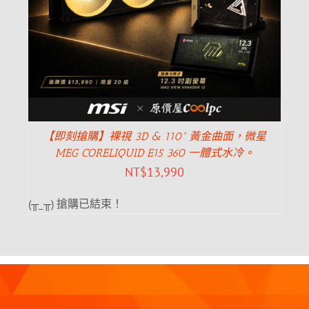
【即刻搶購】裸視 3D & 110° 黃金曲面，微星
MEG CORELIQUID E15 360 一體式水冷。
NT$
13,990
(╥_╥) 搶購已結束！