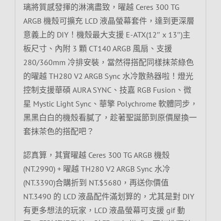
璃將質感發揮的淋漓盡致，曜越 Ceres 300 TG
ARGB 機殼可擴充 LCD 液晶螢幕套件，達到更深層
意義上的 DIY！機殼最大支援 E-ATX(12″ x 13″)主
板尺寸、內附 3 顆 CT140 ARGB 風扇、支援
280/360mm 冷排安裝，當然得搭配同樣抹茶綠色
的曜越 TH280 V2 ARGB Sync 水冷散熱器啦！燈光
控制支援華碩 AURA SYNC、技嘉 RGB Fusion、微
星 Mystic Light Sync、華擎 Polychrome 軟體同步，
黑黑白白的機殼看膩了，趁著聖誕節到原價屋換一
套抹茶色的搭配吧？
認真算，其實曜越 Ceres 300 TG ARGB 機殼
(NT.2990) + 曜越 TH280 V2 ARGB Sync 水冷
(NT.3390)合購折到 NT.$5680，再送你價值
NT.3490 的 LCD 液晶配件滿划算的，尤其是對 DIY
有更多想法的玩家，LCD 液晶螢幕可支援 gif 動