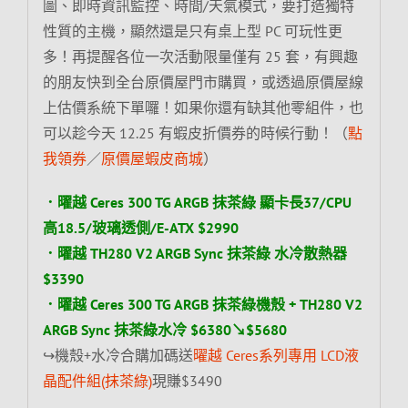
圖、即時資訊監控、時間/天氣模式，要打造獨特
性質的主機，顯然還是只有桌上型 PC 可玩性更
多！再提醒各位一次活動限量僅有 25 套，有興趣
的朋友快到全台原價屋門市購買，或透過原價屋線
上估價系統下單囉！如果你還有缺其他零組件，也
可以趁今天 12.25 有蝦皮折價券的時候行動！（
點
我領券
／
原價屋蝦皮商城
）
．
曜越 Ceres 300 TG ARGB 抹茶綠
顯卡長37/CPU
高18.5/玻璃透側/E-ATX $2990
．
曜越 TH280 V2 ARGB Sync 抹茶綠 水冷散熱器
$3390
．曜越 Ceres 300 TG ARGB 抹茶綠機殼 + TH280 V2
ARGB Sync 抹茶綠水冷 $6380↘$5680
↪機殼+水冷合購加碼送
曜越 Ceres系列專用 LCD液
晶配件組(抹茶綠)
現賺$3490