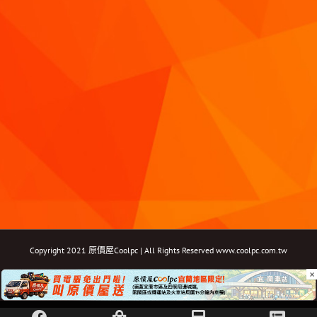
Copyright 2021 原價屋Coolpc | All Rights Reserved
www.coolpc.com.tw
×
Facebook
Instagram
YouTube
Twitter
Email: