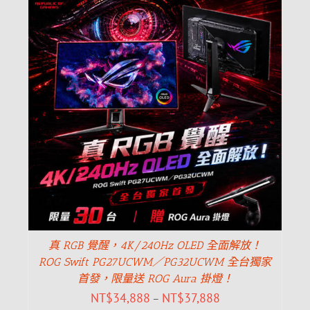
真 RGB 覺醒，4K/240Hz OLED 全面解放！
ROG Swift PG27UCWM／PG32UCWM 全台獨家
首發，限量送 ROG Aura 掛燈！
NT$
34,888
NT$
37,888
–