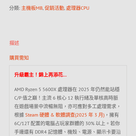
分類:
主機板MB
,
促銷活動
,
處理器CPU
描述
購買需知
升級霸主！錦上再添花…
AMD Ryzen 5 5600X 處理器在 2025 年仍然能站穩
C/P 值之巔！主流 6 核心 12 執行緒及單核高時脈
在遊戲場景中流暢無阻，亦可應對多工處理需求，
根據
Steam 硬體 & 軟體調查(2025 年 3 月)
，擁有
6C/12T 配置的電腦占玩家群體的 30% 以上。若你
手邊還有 DDR4 記憶體、機殼、電源、顯示卡要沿