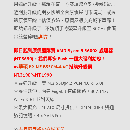
用繼續升級，那現在這一方案讓您立刻脫胎換骨…
近期要升級的朋友快到全台原價屋門市購買，或透
過原價屋線上估價系統、原價屋蝦皮商城下單囉！
既然都升級了…不妨順手將螢幕升級至 300Hz 曲面
電競螢幕吧(
詳情
)！
即日起到原價屋購買 AMD Ryzen 5 5600X 處理器
(NT.5690)，我們再多 Push 一個大福利給您！
=>
華碩 PRIME B550M-A AC
搭購升級價
NT.3190↘NT.1990
＊最強升級：雙 M.2 SSD(M.2 PCIe 4.0 & 3.0)
＊最佳延伸：內建 Gigabit 有線網路 + 802.11ac
Wi-Fi & BT 並附天線
＊最大擴充：M-ATX 尺寸提供 4 DIMM DDR4 雙通
道記憶體、4 x SATA Port
>>
去原價屋蝦皮商城下單