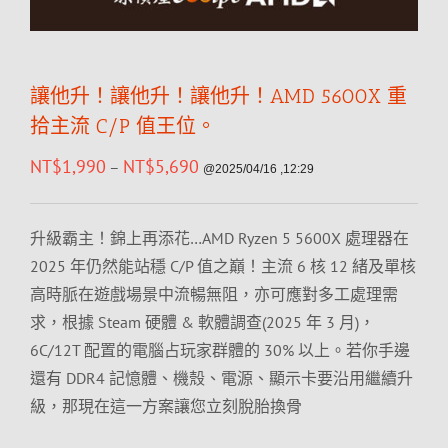
讓他升！讓他升！讓他升！AMD 5600X 重
拾主流 C/P 值王位。
NT$
1,990
NT$
5,690
–
@2025/04/16 ,12:29
升級霸主！錦上再添花…AMD Ryzen 5 5600X 處理器在
2025 年仍然能站穩 C/P 值之巔！主流 6 核 12 緒及單核
高時脈在遊戲場景中流暢無阻，亦可應對多工處理需
求，根據 Steam 硬體 & 軟體調查(2025 年 3 月)，
6C/12T 配置的電腦占玩家群體的 30% 以上。若你手邊
還有 DDR4 記憶體、機殼、電源、顯示卡要沿用繼續升
級，那現在這一方案讓您立刻脫胎換骨