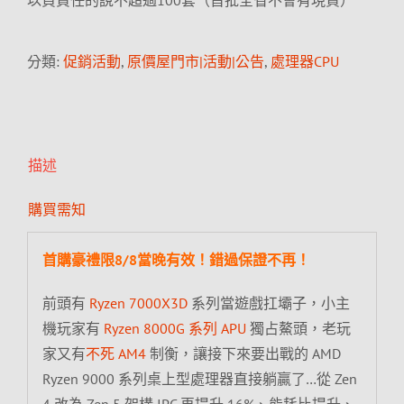
以負責任的說不超過100套（首批全省不會有現貨）
分類:
促銷活動
,
原價屋門市|活動|公告
,
處理器CPU
描述
購買需知
首購豪禮限8/8當晚有效！錯過保證不再！
前頭有
Ryzen 7000X3D
系列當遊戲扛壩子，小主
機玩家有
Ryzen 8000G 系列 APU
獨占鰲頭，老玩
家又有
不死 AM4
制衡，讓接下來要出戰的 AMD
Ryzen 9000 系列桌上型處理器直接躺贏了…從 Zen
4 改為 Zen 5 架構 IPC 再提升 16%、能耗比提升、