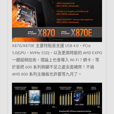
X870/X870E 主要特點是支援 USB 4.0、PCIe
5.0(GPU、NVMe SSD)，以及更高時脈的 AMD EXPO
一鍵超頻技術，理論上也會導入 Wi-Fi 7 網卡，等
於是把 600 系列稍顯不足之處全面補齊！不過
AMD 800 系列主機板也許要等九月了。