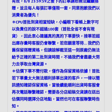
有效，8/8 23:59:59之後下的訂單請恕無法繼續搭
贈，並且每人每張訂單僅限一套，同業抱歉我們以
消費者為優先！
＊CPU首批到貨相當短缺，小編眼下看帳上數字可
以負責任的說不超過100套（首批全省不會有現
貨），因此衷心建議真的真的下單要快，接單若超
出庫存量時客服仍會聯繫，若您願意等待… 我們仍
舊保留搭贈資格，但請諒解截至這一刻原廠仍無法
給予正確的第二批到貨時間，不過我們會盡最大努
力去爭取台灣貨源。
＊估價下單不需付款，僅作為保留資格依據！首批
若下單量太大無法順利排單出貨的客戶，一律以簡
訊通知確認保留資格，當後續能順利出貨時客服會
再次電話聯繫確認，需要各分店組裝交貨請在送出
估價同時選擇分店地點，當然也可在客服聯繫時告
知。