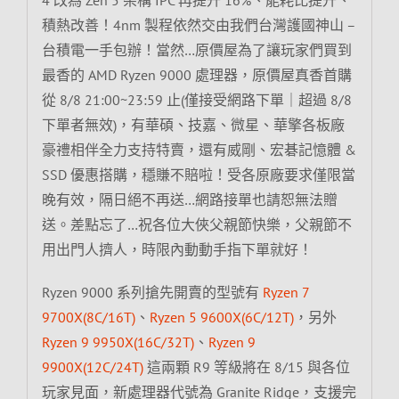
積熱改善！4nm 製程依然交由我們台灣護國神山 –
台積電一手包辦！當然…原價屋為了讓玩家們買到
最香的 AMD Ryzen 9000 處理器，原價屋真香首購
從 8/8 21:00~23:59 止(僅接受網路下單｜超過 8/8
下單者無效)，有華碩、技嘉、微星、華擎各板廠
豪禮相伴全力支持特賣，還有威剛、宏碁記憶體 &
SSD 優惠搭購，穩賺不賠啦！受各原廠要求僅限當
晚有效，隔日絕不再送…網路接單也請恕無法贈
送。差點忘了…祝各位大俠父親節快樂，父親節不
用出門人擠人，時限內動動手指下單就好！
Ryzen 9000 系列搶先開賣的型號有
Ryzen 7
9700X(8C/16T)
、
Ryzen 5 9600X(6C/12T)
，另外
Ryzen 9 9950X(16C/32T)
、
Ryzen 9
9900X(12C/24T)
這兩顆 R9 等級將在 8/15 與各位
玩家見面，新處理器代號為 Granite Ridge，支援完