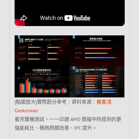
(點圖放大)實際跑分參考｜資料來源：
极客湾
Geekerwan
看完實機測試，一一印證 AMD 簡報中所提到的更
強能耗比、積熱問題改善、IPC 提升。