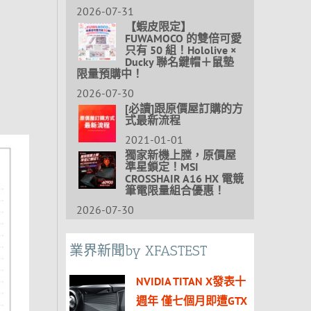
2026-07-31
【蝦皮限定】
FUWAMOCO 的雙倍可愛
只有 50 組！Hololive ×
Ducky 聯名鍵帽＋鼠墊
限量預購中！
2026-07-30
[必讀]跟原價屋訂購的方
式最新流程
2021-01-01
獨家新機上膛，原價屋
準星鎖定！MSI
CROSSHAIR A16 HX 電競
筆電限量組合優惠！
2026-07-30
業界新聞by XFASTEST
NVIDIA TITAN X發表十
週年 僅七個月即遭GTX