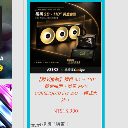
【即刻搶購】裸視 3D & 110°
黃金曲面，微星 MEG
CORELIQUID E15 360 一體式水
冷。
NT$
13,990
(╥_╥) 搶購已結束！