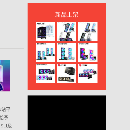
新品上架
作站平
也給予
SLI及