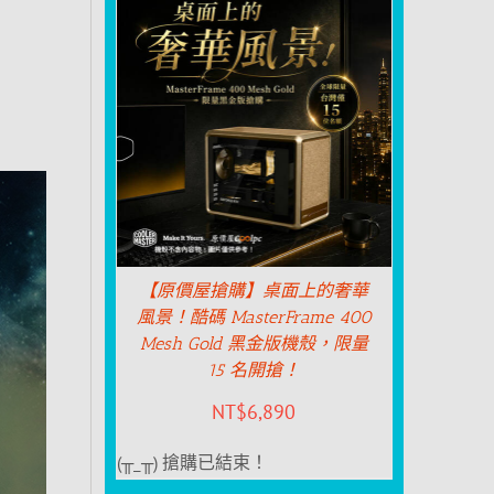
【原價屋搶購】桌面上的奢華
風景！酷碼 MasterFrame 400
Mesh Gold 黑金版機殼，限量
15 名開搶！
NT$
6,890
(╥_╥) 搶購已結束！