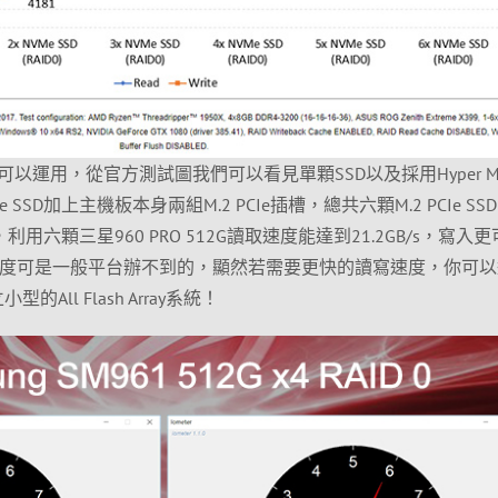
以運用，從官方測試圖我們可以看見單顆SSD以及採用Hyper M.
Ie SSD加上主機板本身兩組M.2 PCIe插槽，總共六顆M.2 PCIe SS
陣列，利用六顆三星960 PRO 512G讀取速度能達到21.2GB/s，寫入
浮誇的速度可是一般平台辦不到的，顯然若需要更快的讀寫速度，你可
立小型的All Flash Array系統！