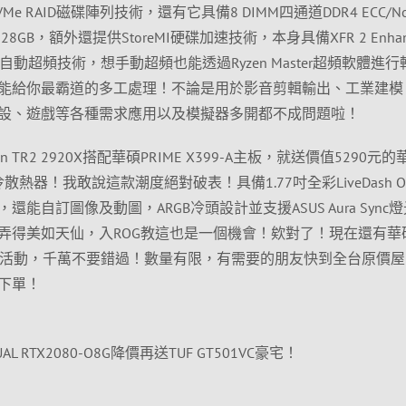
、NVMe RAID磁碟陣列技術，還有它具備8 DIMM四通道DDR4 ECC/No
GB，額外還提供StoreMI硬碟加速技術，本身具備XFR 2 Enhan
Overdrive自動超頻技術，想手動超頻也能透過Ryzen Master超頻軟體進
能給你最霸道的多工處理！不論是用於影音剪輯輸出、工業建模
設、遊戲等各種需求應用以及模擬器多開都不成問題啦！
 TR2 2920X搭配華碩PRIME X399-A主板，就送價值5290元的
龍王水冷散熱器！我敢說這款潮度絕對破表！具備1.77吋全彩LiveDash O
能自訂圖像及動圖，ARGB冷頭設計並支援ASUS Aura Sync
弄得美如天仙，入ROG教這也是一個機會！欸對了！現在還有華
UF豪宅的活動，千萬不要錯過！數量有限，有需要的朋友快到全台原價
下單！
RTX2080-O8G降價再送TUF GT501VC豪宅！