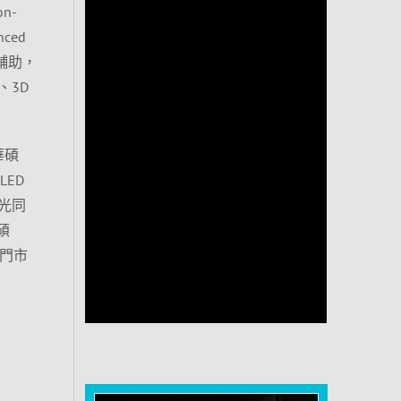
n-
ced
行輔助，
、3D
華碩
LED
燈光同
碩
屋門市