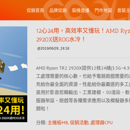
促銷首頁
品牌促銷
裝機直播
門市地圖
套裝
12心24用，高效率又懂玩！AMD Ryze
2920X送ROG水冷！
@2019/06/28 ,19:18
AMD Ryzen TR2 2920X提供12核24緒(3.5G~4
工處理需要的核心數，也給予電競遊戲需要的
充給你最全面的資源，性能給你最霸道的多工
是用於影音剪輯輸出、工業建模、3D渲染、
服器架設、遊戲等各種需求應用以及模擬器多
題啦！
分類:
主機板MB
,
促銷活動
,
處理器CPU