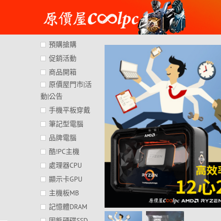
Skip
to
content
預購搶購
促銷活動
商品開箱
原價屋門市|活
動|公告
手機平板穿戴
筆記型電腦
品牌電腦
酷!PC主機
處理器CPU
顯示卡GPU
主機板MB
記憶體DRAM
固態硬碟SSD