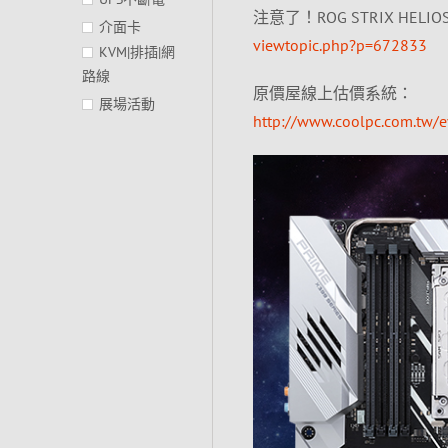
注意了！ROG STRIX HE
介面卡
viewtopic.php?p=672833
KVM|排插|網
路線
原價屋線上估價系統：
展場活動
http://www.coolpc.com.tw/e