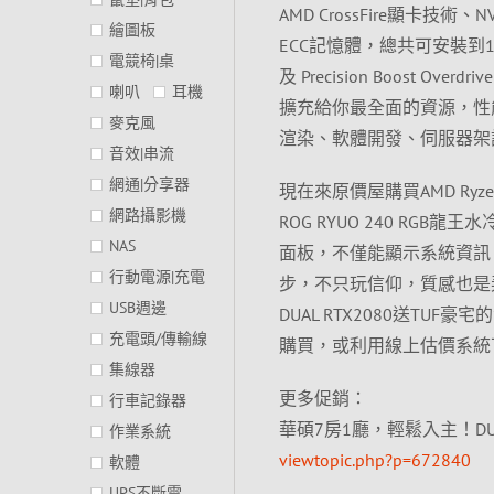
AMD CrossFire顯卡技術
繪圖板
ECC記憶體，總共可安裝到128
電競椅|桌
及 Precision Boost 
喇叭
耳機
擴充給你最全面的資源，性
麥克風
渲染、軟體開發、伺服器架
音效|串流
網通|分享器
現在來原價屋購買AMD Ryzen
網路攝影機
ROG RYUO 240 RGB
NAS
面板，不僅能顯示系統資訊，還
行動電源|充電
步，不只玩信仰，質感也是
USB週邊
DUAL RTX2080送T
充電頭/傳輸線
購買，或利用線上估價系統
集線器
更多促銷：
行車記錄器
華碩7房1廳，輕鬆入主！DUAL 
作業系統
viewtopic.php?p=672840
軟體
UPS不斷電