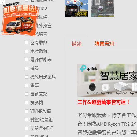
×
硬碟HDD
外接硬碟
硬碟外接盒
散熱裝置
空冷散熱
購買需知
描述
水冷散熱
電源供應器
機殼
機殼周邊風扇
螢幕
螢幕支架
工作&遊戲萬事皆可達！
投影機
VR/MR設備
老母常跟我說，除了會工作
鍵盤|鍵鼠組
台！因為AMD Ryzen TR2
滑鼠|墊|搖桿
電競遊戲需要的高時脈，再結合X
鼠墊|背包