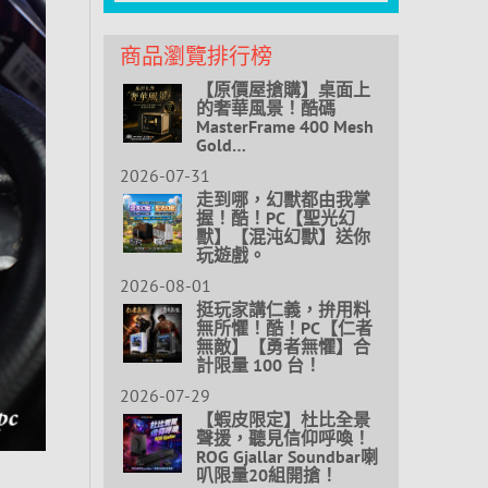
商品瀏覽排行榜
【原價屋搶購】桌面上
的奢華風景！酷碼
MasterFrame 400 Mesh
Gold…
2026-07-31
走到哪，幻獸都由我掌
握！酷！PC【聖光幻
獸】【混沌幻獸】送你
玩遊戲。
2026-08-01
挺玩家講仁義，拚用料
無所懼！酷！PC【仁者
無敵】【勇者無懼】合
計限量 100 台！
2026-07-29
【蝦皮限定】杜比全景
聲援，聽見信仰呼喚！
ROG Gjallar Soundbar喇
叭限量20組開搶！