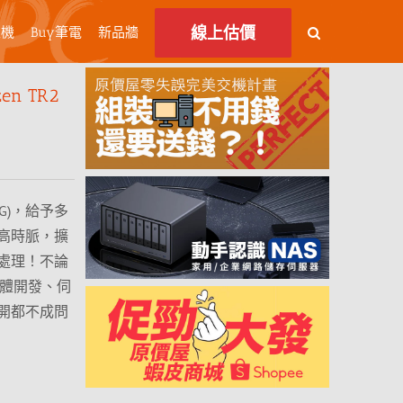
線上估價
主機
Buy筆電
新品牆
n TR2
.3G)，給予多
高時脈，擴
處理！不論
軟體開發、伺
開都不成問