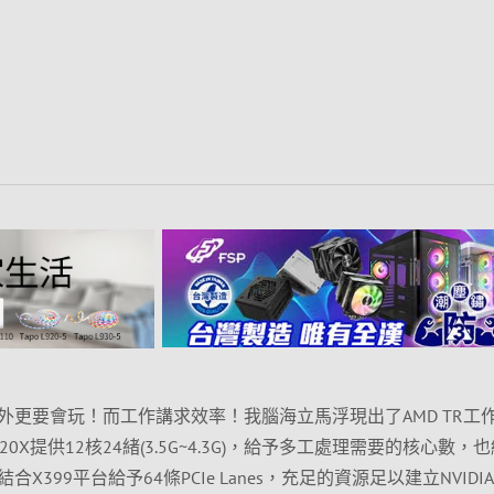
外更要會玩！而工作講求效率！我腦海立馬浮現出了AMD TR工
 2920X提供12核24緒(3.5G~4.3G)，給予多工處理需要的核心數，
399平台給予64條PCIe Lanes，充足的資源足以建立NVIDIA 