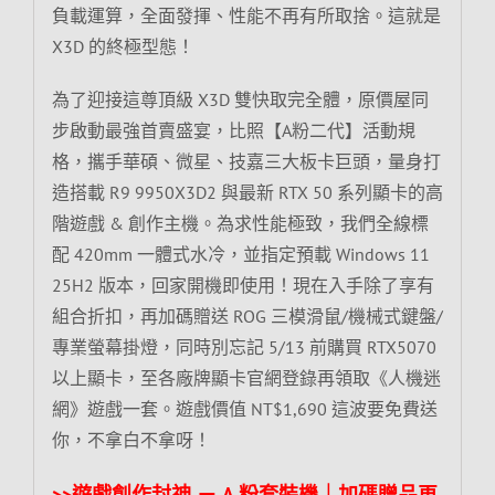
負載運算，全面發揮、性能不再有所取捨。這就是
X3D 的終極型態！
為了迎接這尊頂級 X3D 雙快取完全體，原價屋同
步啟動最強首賣盛宴，比照【A粉二代】活動規
格，攜手華碩、微星、技嘉三大板卡巨頭，量身打
造搭載 R9 9950X3D2 與最新 RTX 50 系列顯卡的高
階遊戲 & 創作主機。為求性能極致，我們全線標
配 420mm 一體式水冷，並指定預載 Windows 11
25H2 版本，回家開機即使用！現在入手除了享有
組合折扣，再加碼贈送 ROG 三模滑鼠/機械式鍵盤/
專業螢幕掛燈，同時別忘記 5/13 前購買 RTX5070
以上顯卡，至各廠牌顯卡官網登錄再領取《人機迷
網》遊戲一套。遊戲價值 NT$1,690 這波要免費送
你，不拿白不拿呀！
>>遊戲創作封神 － A 粉套裝機｜加碼贈品
再