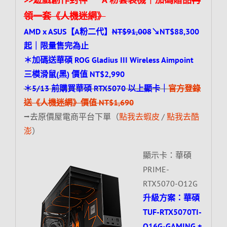
領一套《人機迷網》
AMD x ASUS【A粉二代】
NT$91,008
↘NT$88,300
起｜限量售完為止
＊加碼送華碩 ROG Gladius III Wireless Aimpoint
三模滑鼠(黑) 價值 NT$2,990
＊5/13 前購買華碩 RTX5070 以上顯卡｜
官方登錄
送《人機迷網》價值 NT$1,690
⭢去原價屋電商平台下單（
點我去蝦皮
/
點我去酷
澎
）
顯示卡：華碩
PRIME-
RTX5070-O12G
升級方案：華碩
TUF-RTX5070TI-
O16G-GAMING +