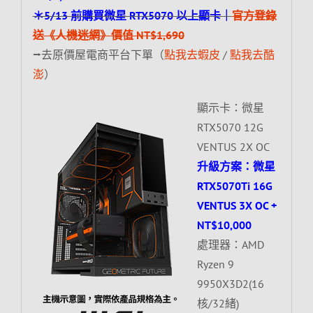
＊5/13 前購買微星 RTX5070 以上顯卡｜
官方登錄
送《人機迷網》價值 NT$1,690
⭢去原價屋電商平台下單（
點我去蝦皮
/
點我去酷
澎
）
顯示卡：微星
RTX5070 12G
VENTUS 2X OC
升級方案：微星
RTX5070Ti 16G
VENTUS 3X OC +
NT$10,000
處理器：AMD
Ryzen 9
9950X3D2(16
核/32緒)