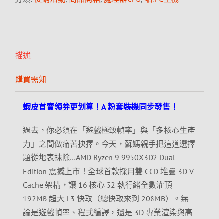
描述
購買需知
蝦皮首賣領券更划算！A 粉套裝機同步發售！
過去，你必須在「遊戲極致幀率」與「多核心生產
力」之間做痛苦抉擇。今天，蘇媽親手把這道選擇
題從地表抹除…AMD Ryzen 9 9950X3D2 Dual
Edition 震撼上市！全球首款採用雙 CCD 堆疊 3D V-
Cache 架構，讓 16 核心 32 執行緒全數灌頂
192MB 超大 L3 快取（總快取來到 208MB）。無
論是遊戲幀率、程式編譯，還是 3D 專業渲染與高