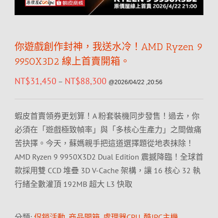
你遊戲創作封神，我送水冷！AMD Ryzen 9
9950X3D2 線上首賣開箱。
NT$
31,450
NT$
88,300
–
@2026/04/22 ,20:56
蝦皮首賣領券更划算！A 粉套裝機同步發售！過去，你
必須在「遊戲極致幀率」與「多核心生產力」之間做痛
苦抉擇。今天，蘇媽親手把這道選擇題從地表抹除！
AMD Ryzen 9 9950X3D2 Dual Edition 震撼降臨！全球首
款採用雙 CCD 堆疊 3D V-Cache 架構，讓 16 核心 32 執
行緒全數灌頂 192MB 超大 L3 快取
分類:
促銷活動
,
商品開箱
,
處理器CPU
,
酷!PC主機