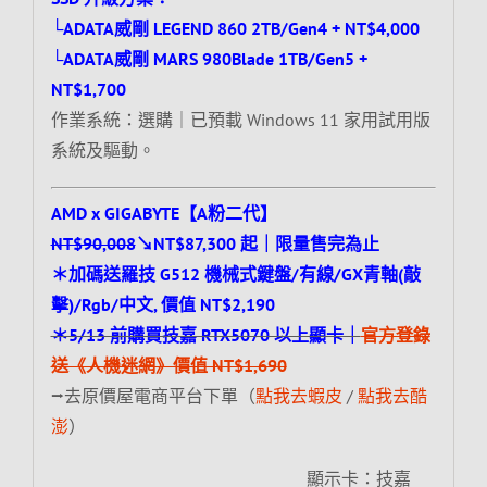
└ADATA威剛 LEGEND 860 2TB/Gen4 + NT$4,000
└ADATA威剛 MARS 980Blade 1TB/Gen5 +
NT$1,700
作業系統：選購｜已預載 Windows 11 家用試用版
系統及驅動。
AMD x GIGABYTE【A粉二代】
NT$90,008
↘NT$87,300 起｜限量售完為止
＊加碼送羅技 G512 機械式鍵盤/有線/GX青軸(敲
擊)/Rgb/中文, 價值 NT$2,190
＊5/13 前購買技嘉 RTX5070 以上顯卡｜
官方登錄
送《人機迷網》價值 NT$1,690
⭢去原價屋電商平台下單（
點我去蝦皮
/
點我去酷
澎
）
顯示卡：技嘉