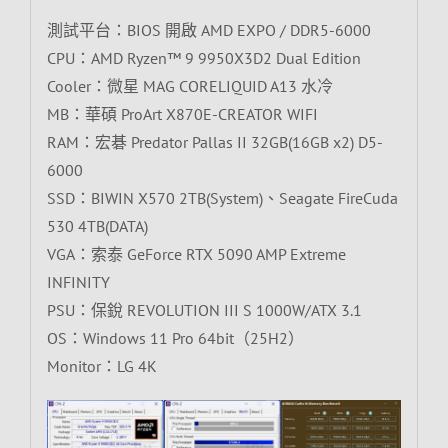
測試平台：BIOS 開啟 AMD EXPO / DDR5-6000
CPU：AMD Ryzen™ 9 9950X3D2 Dual Edition
Cooler：微星 MAG CORELIQUID A13 水冷
MB：華碩 ProArt X870E-CREATOR WIFI
RAM：宏碁 Predator Pallas II 32GB(16GB x2) D5-
6000
SSD：BIWIN X570 2TB(System)、Seagate FireCuda
530 4TB(DATA)
VGA：索泰 GeForce RTX 5090 AMP Extreme
INFINITY
PSU：保銳 REVOLUTION III S 1000W/ATX 3.1
OS：Windows 11 Pro 64bit（25H2）
Monitor：LG 4K