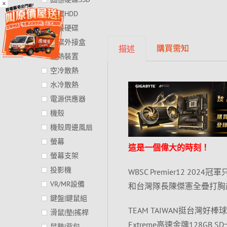
×
硬碟HDD
外接硬碟
硬碟外接盒
購買需知
描述
散熱裝置
空冷散熱
水冷散熱
電源供應器
機殼
機殼周邊風扇
螢幕
這是一個偉大的時刻！
螢幕支架
投影機
WBSC Premier12 
VR/MR設備
和台灣隊長陳傑憲全疊打胸前
鍵盤|鍵鼠組
TEAM TAIWAN挺台灣好棒球，A
滑鼠|墊|搖桿
Extreme高速金牌128GB
鼠墊|背包