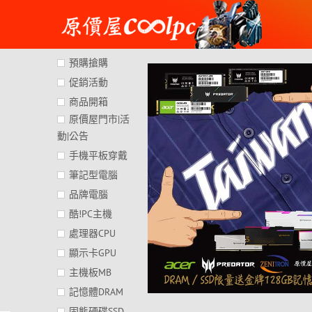
Skip
to
content
預購搶購
促銷活動
商品開箱
原價屋門市|活
動|公告
手機平板穿戴
筆記型電腦
品牌電腦
酷!PC主機
處理器CPU
顯示卡GPU
主機板MB
記憶體DRAM
固態硬碟SSD