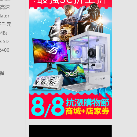
穩定高速
tor
用三千元
Bs
 SD
400
把握