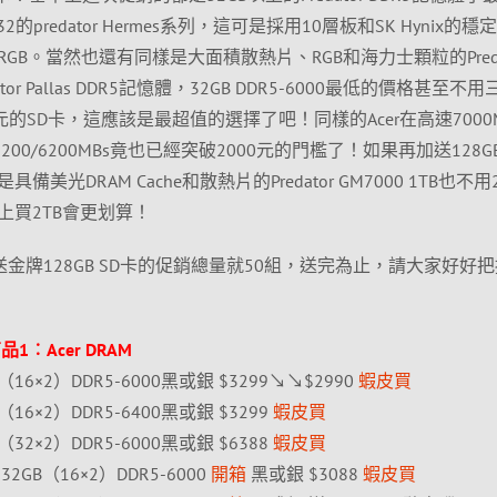
CL32的predator Hermes系列，這可是採用10層板和SK Hynix的
B。當然也還有同樣是大面積散熱片、RGB和海力士顆粒的Preda
edator Pallas DDR5記憶體，32GB DDR5-6000最低的價格甚至不
的SD卡，這應該是最超值的選擇了吧！同樣的Acer在高速7000M
200/6200MBs竟也已經突破2000元的門檻了！如果再加送128GB
光DRAM Cache和散熱片的Predator GM7000 1TB也不用2
上買2TB會更划算！
RAM/SSD送金牌128GB SD卡的促銷總量就50組，送完為止，請大家好好
1︰Acer DRAM
 32GB（16×2）DDR5-6000黑或銀 $3299↘↘$2990
蝦皮買
32GB（16×2）DDR5-6400黑或銀 $3299
蝦皮買
64GB（32×2）DDR5-6000黑或銀 $6388
蝦皮買
 RGB 32GB（16×2）DDR5-6000
開箱
黑或銀 $3088
蝦皮買