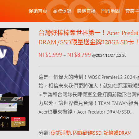
促銷首頁
品牌促銷
裝機直播
門市地圖
套裝
台灣好棒棒奪世界第一！Acer Predat
DRAM/SSD限量送金牌128GB SD卡
NT$
1,999
NT$
8,799
–
@2024/11/27 ,12:26
這是一個偉大的時刻！WBSC Premier12 202
始，相信未來我們更將強大！就如在冠軍戰裡選
in手勢和台灣隊長陳傑憲全疊打胸前隱形台灣
力以赴，讓世界看見台灣！TEAM TAIWAN挺
Acer也要來撒錢，Acer Predator DRAM/SSD…
分類:
促銷活動
,
固態硬碟SSD
,
記憶體DRAM