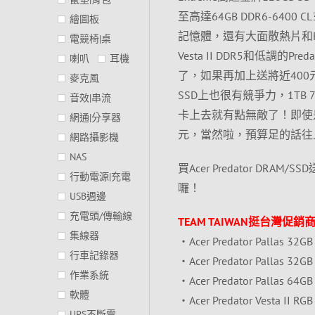
至高達64GB DDR6-6400 
繪圖板
記憶體，還有大面散熱片和RG
電競椅|桌
Vesta II DDR5和低調的Pr
喇叭
耳機
了，如果再加上送將近400元
麥克風
SSD上也很有競爭力，1TB 7
音效|串流
卡上去就有點無敵了！即使是具備美
網通|分享器
元，當然啦，預算足的話往
網路攝影機
NAS
買Acer Predator D
行動電源|充電
囉！
USB週邊
充電頭/傳輸線
TEAM TAIWAN挺台灣促銷商品
集線器
‧Acer Predator Pallas
行車記錄器
‧Acer Predator Pallas 
作業系統
‧Acer Predator Pallas 
軟體
‧Acer Predator Vesta II
UPS不斷電