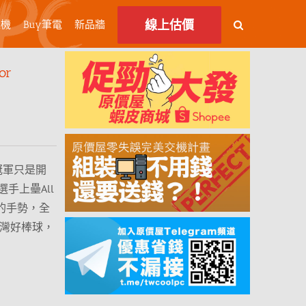
線上估價
主機
Buy筆電
新品牆
or
！
4冠軍只是開
手上壘All
的手勢，全
台灣好棒球，