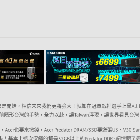
2024冠軍只是開始，相信未來我們更將強大！就如在冠軍戰裡選手上壘All 
隱形台灣的手勢，全力以赴，讓Taiwan浮現，讓世界看見台灣
cer也要來撒錢，Acer Predator DRAM/SSD要送張U3、V30 San
 SD卡！基本上這次促銷的都是32GB以上的Predator DDR5記憶體了