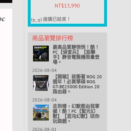
NT$
13,990
(╥_╥) 搶購已結束！
商品瀏覽排行榜
最高品質靜悄悄！酷！
PC【偵查兵】【狙擊
手】靜音電競機限量登
場。
2026-08-04
【開箱】就衝著 ROG 20
週年！必買華碩 ROG
GT-BE25000 Edition 20
路由器。
2026-08-04
走到哪，幻獸都由我掌
握！酷！PC【聖光幻
獸】【混沌幻獸】送你
玩遊戲。
2026-08-01