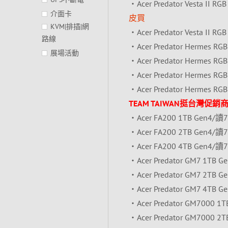
‧Acer Predator Vesta II
介面卡
皮買
KVM|排插|網
‧Acer Predator Vesta I
路線
‧Acer Predator Hermes
展場活動
‧Acer Predator Hermes 
‧Acer Predator Hermes 
‧Acer Predator Hermes
TEAM TAIWAN挺台灣促銷商品
‧Acer FA200 1TB Gen4/
‧Acer FA200 2TB Gen4/
‧Acer FA200 4TB Gen4/
‧Acer Predator GM7 1TB
‧Acer Predator GM7 2TB
‧Acer Predator GM7 4TB
‧Acer Predator GM7000 
‧Acer Predator GM7000 