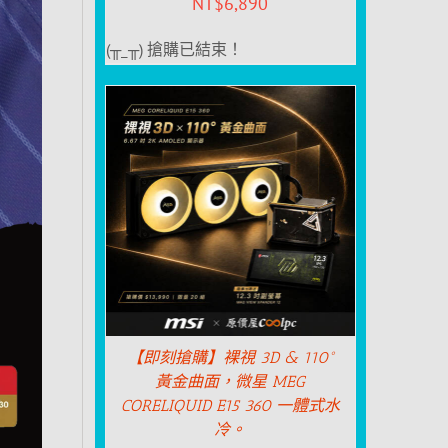
NT$
6,890
(╥_╥) 搶購已結束！
【即刻搶購】裸視 3D & 110°
黃金曲面，微星 MEG
CORELIQUID E15 360 一體式水
冷。