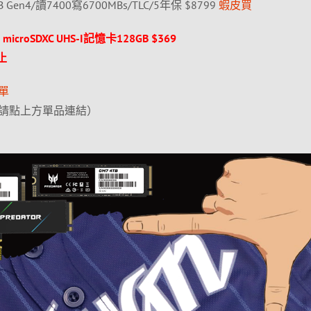
4TB Gen4/讀7400寫6700MBs/TLC/5年保 $8799
蝦皮買
microSDXC UHS-I記憶卡128GB $369
止
單
（請點上方單品連結）