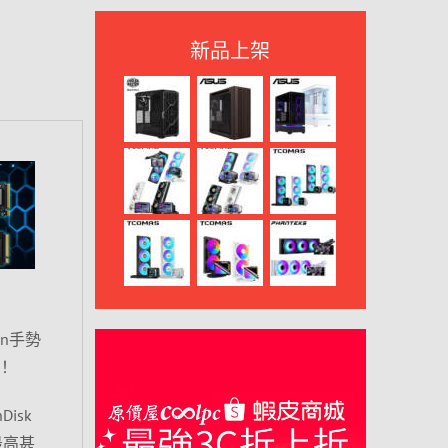
新品上架
in手勢
！
Disk
最高甚