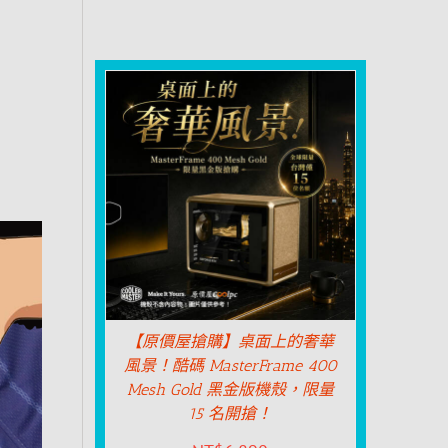
【原價屋搶購】桌面上的奢華
風景！酷碼 MasterFrame 400
Mesh Gold 黑金版機殼，限量
15 名開搶！