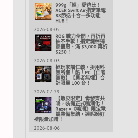
999g「輕」愛爸比！
ACER Swift Air指定筆電
88節送十合一多功能
HUB！
2026-08-05
ROG 戰力全開，再折再
抽不手軟！指定鍵盤獨
家優惠、滿 $3,000 再折
$250！
2026-08-03
挺玩家講仁義，拚用料
無所懼！酷！PC【仁者
無敵】【勇者無懼】合
計限量 100 台！
2026-07-29
【蝦皮限定】毒發齊共
鳴，裝備正式鳴潮化！
Razer ×《鳴潮》限定電
競裝備集結，達妮婭好
禮限量加贈！
2026-08-06