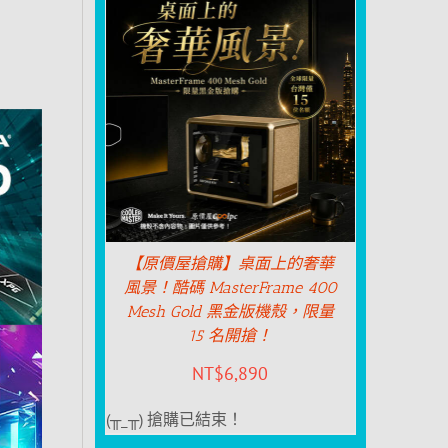
【原價屋搶購】桌面上的奢華
風景！酷碼 MasterFrame 400
Mesh Gold 黑金版機殼，限量
15 名開搶！
NT$
6,890
(╥_╥) 搶購已結束！