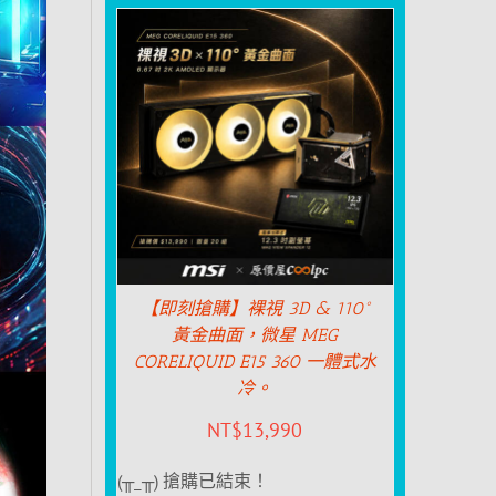
【即刻搶購】裸視 3D & 110°
黃金曲面，微星 MEG
CORELIQUID E15 360 一體式水
冷。
NT$
13,990
(╥_╥) 搶購已結束！