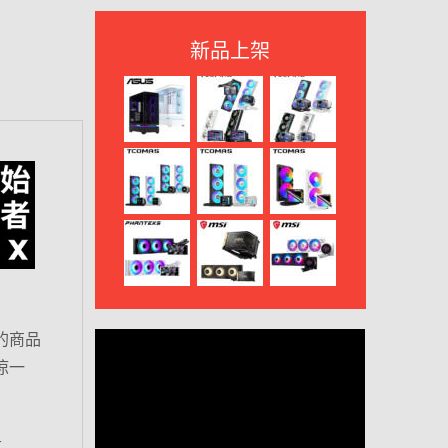
新品上架
的商品
涼一
r