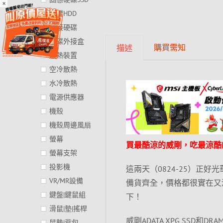
×
硬碟HDD
外接硬碟
硬碟外接盒
購買需知
描述
散熱裝置
空冷散熱
水冷散熱
電源供應器
機殼
機殼周邊風扇
螢幕
買最酷涼的威剛，吃最涼酷
螢幕支架
投影機
這兩天（0824-25）正
VR/MR設備
備貨齊全，價格都很實在又
鍵盤|鍵鼠組
下！
滑鼠|墊|搖桿
威剛ADATA XPG SSD和
鼠墊|背包