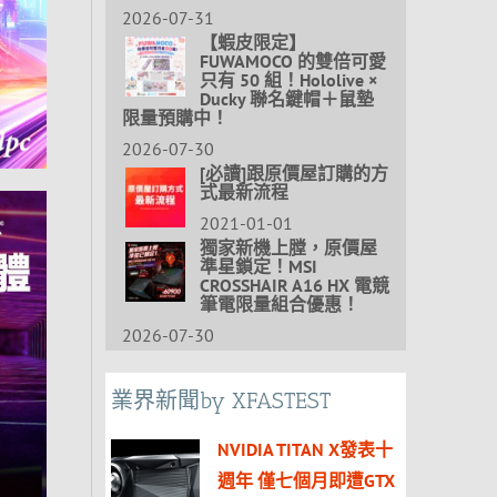
2026-07-31
【蝦皮限定】
FUWAMOCO 的雙倍可愛
只有 50 組！Hololive ×
Ducky 聯名鍵帽＋鼠墊
限量預購中！
2026-07-30
[必讀]跟原價屋訂購的方
式最新流程
2021-01-01
獨家新機上膛，原價屋
準星鎖定！MSI
CROSSHAIR A16 HX 電競
筆電限量組合優惠！
2026-07-30
業界新聞by XFASTEST
NVIDIA TITAN X發表十
週年 僅七個月即遭GTX