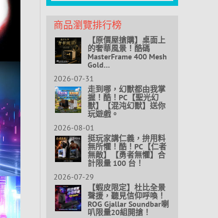
商品瀏覽排行榜
【原價屋搶購】桌面上
的奢華風景！酷碼
MasterFrame 400 Mesh
Gold…
2026-07-31
走到哪，幻獸都由我掌
握！酷！PC【聖光幻
獸】【混沌幻獸】送你
玩遊戲。
2026-08-01
挺玩家講仁義，拚用料
無所懼！酷！PC【仁者
無敵】【勇者無懼】合
計限量 100 台！
2026-07-29
【蝦皮限定】杜比全景
聲援，聽見信仰呼喚！
ROG Gjallar Soundbar喇
叭限量20組開搶！