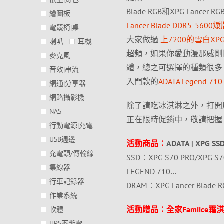
Blade RGB和XPG La
繪圖板
Lancer Blade DDR5-56
電競椅|桌
大家做過
上7200的雪白XPG 
喇叭
耳機
超頻，如果你愛動漫那威剛除了自
麥克風
體，總之可選擇的種類很多
音效|串流
入門款的
ADATA Legend 710
網通|分享器
網路攝影機
除了請吃冰淇淋之外，打開
NAS
正在限時促銷中，敬請把握
行動電源|充電
USB週邊
活動商品︰
ADATA | XPG
充電頭/傳輸線
SSD︰XPG S70 PRO/XPG S70
集線器
LEGEND 710…
行車記錄器
DRAM︰XPG Lancer Blade RG
作業系統
活動贈品︰全家Famiice霜
軟體
UPS不斷電