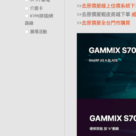
>>
去原價屋線上估價系統下
介面卡
>>去原價屋蝦皮商城下單
威
KVM|排插|網
>>
去原價屋全台門市購買
路線
展場活動