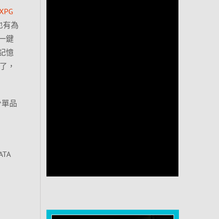
XPG
也有為
P一鍵
 記憶
千了，
少單品
ATA