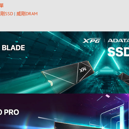
單
剛SSD
|
威剛DRAM