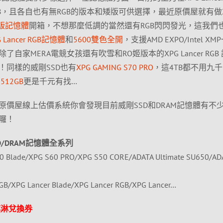
ncer RGB，且各自也有無RGB的版本和矮版可供選擇，最近原價屋就有做
00矮版記憶體
開箱，不想那麼低調的當然還有RGB閃閃發光，這我們
Lancer RGB記憶體
和
5600雙色全開
，支援AMD EXPO/Intel XM
家MERA電競女孩還有吹雪和RO姬版本的XPG Lancer RGB
！同樣的威剛SSD也有
XPG GAMING S70 PRO
，這4TB都不用九
 512GB
更是千元有找…
原價屋線上估價系統你會發現目前威剛SSD和DRAM記憶體有不
囉！
 SSD/DRAM記憶體全系列
 Blade/XPG S60 PRO/XPG S50 CORE/ADATA Ultimate SU650/AD
B/XPG Lancer Blade/XPG Lancer RGB/XPG Lancer…
淇淋兌換券