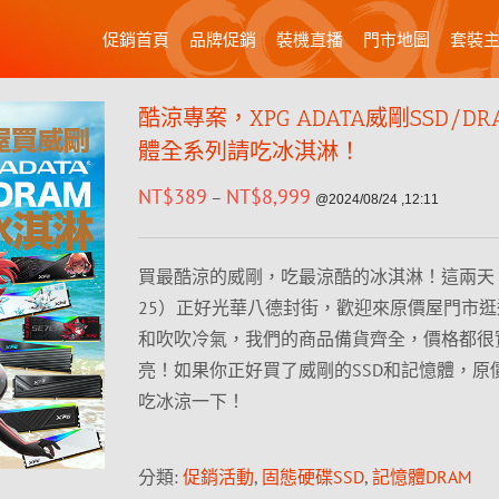
促銷首頁
品牌促銷
裝機直播
門市地圖
套裝
酷涼專案，XPG ADATA威剛SSD/D
體全系列請吃冰淇淋！
NT$
389
NT$
8,999
–
@2024/08/24 ,12:11
買最酷涼的威剛，吃最涼酷的冰淇淋！這兩天（0
25）正好光華八德封街，歡迎來原價屋門市
和吹吹冷氣，我們的商品備貨齊全，價格都很
亮！如果你正好買了威剛的SSD和記憶體，原
吃冰涼一下！
分類:
促銷活動
,
固態硬碟SSD
,
記憶體DRAM