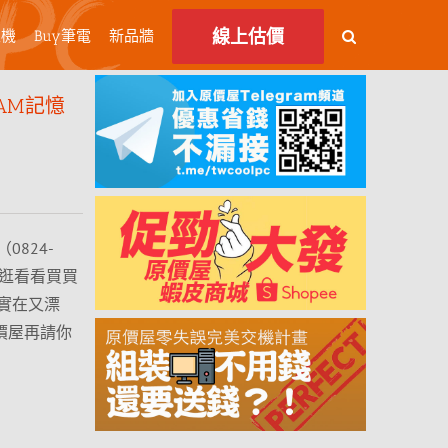
線上估價
主機
Buy筆電
新品牆
RAM記憶
824-
逛逛看看買買
實在又漂
價屋再請你