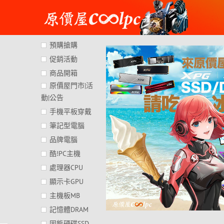
Skip
to
content
預購搶購
促銷活動
商品開箱
原價屋門市|活
動|公告
手機平板穿戴
筆記型電腦
品牌電腦
酷!PC主機
處理器CPU
顯示卡GPU
主機板MB
記憶體DRAM
固態硬碟SSD